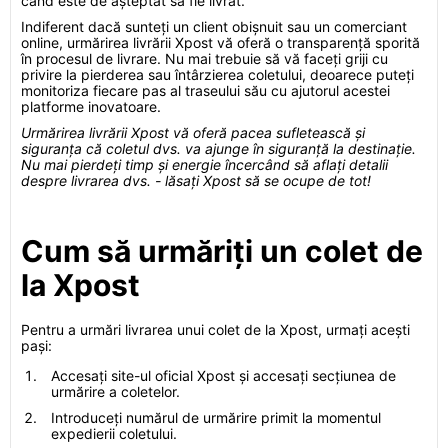
când este de așteptat să fie livrat.
Indiferent dacă sunteți un client obișnuit sau un comerciant
online, urmărirea livrării Xpost vă oferă o transparență sporită
în procesul de livrare. Nu mai trebuie să vă faceți griji cu
privire la pierderea sau întârzierea coletului, deoarece puteți
monitoriza fiecare pas al traseului său cu ajutorul acestei
platforme inovatoare.
Urmărirea livrării Xpost vă oferă pacea sufletească și
siguranța că coletul dvs. va ajunge în siguranță la destinație.
Nu mai pierdeți timp și energie încercând să aflați detalii
despre livrarea dvs. - lăsați Xpost să se ocupe de tot!
Cum să urmăriți un colet de
la Xpost
Pentru a urmări livrarea unui colet de la Xpost, urmați acești
pași:
Accesați site-ul oficial Xpost și accesați secțiunea de
urmărire a coletelor.
Introduceți numărul de urmărire primit la momentul
expedierii coletului.