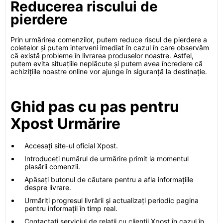
Reducerea riscului de
pierdere
Prin urmărirea comenzilor, putem reduce riscul de pierdere a
coletelor și putem interveni imediat în cazul în care observăm
că există probleme în livrarea produselor noastre. Astfel,
putem evita situațiile neplăcute și putem avea încredere că
achizițiile noastre online vor ajunge în siguranță la destinație.
Ghid pas cu pas pentru
Xpost Urmărire
Accesați site-ul oficial Xpost.
Introduceți numărul de urmărire primit la momentul
plasării comenzii.
Apăsați butonul de căutare pentru a afla informațiile
despre livrare.
Urmăriți progresul livrării și actualizați periodic pagina
pentru informații în timp real.
Contactați serviciul de relații cu clienții Xpost în cazul în