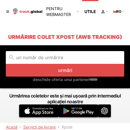
PENTRU
UTILE
RO
WEBMASTER
URMĂRIRE COLET XPOST (AWB TRACKING)
urmări
deschide oferta unui partener
Urmărirea coletelor este și mai ușoară prin intermediul
aplicației noastre
Acasă
Servicii de livrare
Xpost