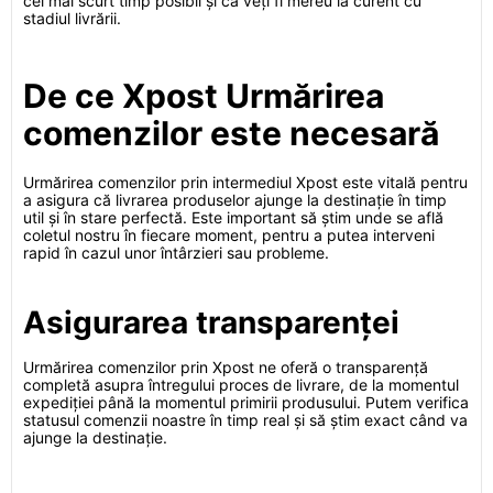
cel mai scurt timp posibil și că veți fi mereu la curent cu
stadiul livrării.
De ce Xpost Urmărirea
comenzilor este necesară
Urmărirea comenzilor prin intermediul Xpost este vitală pentru
a asigura că livrarea produselor ajunge la destinație în timp
util și în stare perfectă. Este important să știm unde se află
coletul nostru în fiecare moment, pentru a putea interveni
rapid în cazul unor întârzieri sau probleme.
Asigurarea transparenței
Urmărirea comenzilor prin Xpost ne oferă o transparență
completă asupra întregului proces de livrare, de la momentul
expediției până la momentul primirii produsului. Putem verifica
statusul comenzii noastre în timp real și să știm exact când va
ajunge la destinație.