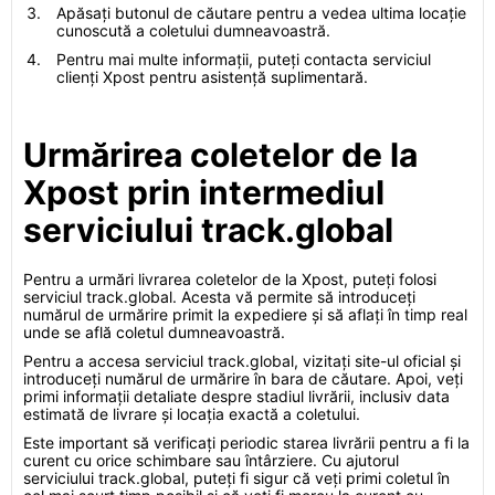
Apăsați butonul de căutare pentru a vedea ultima locație
cunoscută a coletului dumneavoastră.
Pentru mai multe informații, puteți contacta serviciul
clienți Xpost pentru asistență suplimentară.
Urmărirea coletelor de la
Xpost prin intermediul
serviciului track.global
Pentru a urmări livrarea coletelor de la Xpost, puteți folosi
serviciul track.global. Acesta vă permite să introduceți
numărul de urmărire primit la expediere și să aflați în timp real
unde se află coletul dumneavoastră.
Pentru a accesa serviciul track.global, vizitați site-ul oficial și
introduceți numărul de urmărire în bara de căutare. Apoi, veți
primi informații detaliate despre stadiul livrării, inclusiv data
estimată de livrare și locația exactă a coletului.
Este important să verificați periodic starea livrării pentru a fi la
curent cu orice schimbare sau întârziere. Cu ajutorul
serviciului track.global, puteți fi sigur că veți primi coletul în