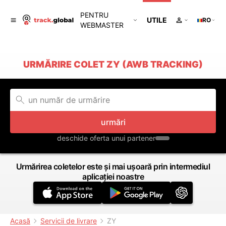
PENTRU
UTILE
RO
WEBMASTER
URMĂRIRE COLET ZY (AWB TRACKING)
urmări
deschide oferta unui partener
Urmărirea coletelor este și mai ușoară prin intermediul
aplicației noastre
Acasă
Servicii de livrare
ZY