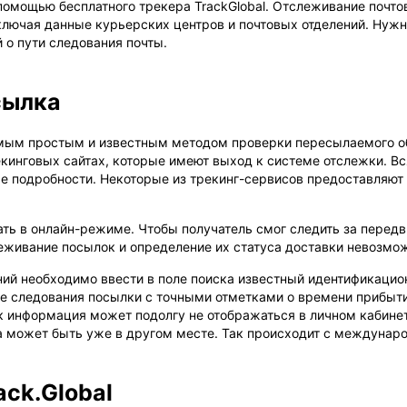
помощью бесплатного трекера TrackGlobal. Отслеживание почтов
лючая данные курьерских центров и почтовых отделений. Нужно
 о пути следования почты.
сылка
амым простым и известным методом проверки пересылаемого об
кинговых сайтах, которые имеют выход к системе отслежки. Вс
е подробности. Некоторые из трекинг-сервисов предоставляют
ь в онлайн-режиме. Чтобы получатель смог следить за передв
еживание посылок и определение их статуса доставки невозмо
ний необходимо ввести в поле поиска известный идентификацио
е следования посылки с точными отметками о времени прибыти
к информация может подолгу не отображаться в личном кабинет
на может быть уже в другом месте. Так происходит с междунаро
ck.Global