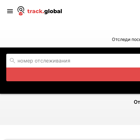
Отследи по
От