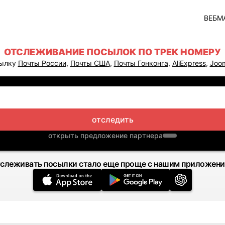
ВЕБМ
ОТСЛЕЖИВАНИЕ ПОСЫЛОК ПО ТРЕК НОМЕРУ
сылку
Почты России
,
Почты США
,
Почты Гонконга
,
AliExpress
,
Joo
отследить
открыть предложение партнера
слеживать посылки стало еще проще с нашим приложен