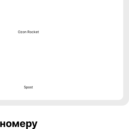
Ozon Rocket
5post
 номеру