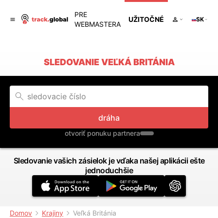
PRE
UŽITOČNÉ
SK
WEBMASTERA
SLEDOVANIE VEĽKÁ BRITÁNIA
dráha
otvoriť ponuku partnera
Sledovanie vašich zásielok je vďaka našej aplikácii ešte
jednoduchšie
Domov
Krajiny
Veľká Británia