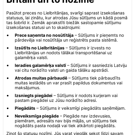
Pasūtot preces no Lielbritānijas, svarīgi saprast izsekošanas
statusus, lai zinātu, kur atrodas Jūsu sūtījums un kādā posmā
tas šobrīd ir. Zemāk aprakstīti biežāk sastopamie sūtījumu
izsekošanas statusi un to skaidrojumi:
Prece saņemta no nosūtītāja
– Sūtījums ir pieņemts no
pārdevēja vai nosūtītāja un reģistrēts pasta sistēmā.
Izsūtīts no Lielbritānijas
– Sūtījums ir izvests no
Lielbritānijas un nodots tālākai transportēšanai uz
galamērķa valsti.
Ieradies galamērķa valstī
– Sūtījums ir sasniedzis Latviju
vai citu norādīto valsti un gaida tālāku apstrādi.
Atrodas muitas pārbaudē
– Sūtījums tiek pārbaudīts
muitas iestādēs un var prasīt papildus dokumentus vai
maksājumus.
Izsniegts piegādei
– Sūtījums ir nodots kurjeram vai
pastam piegādei uz Jūsu norādīto adresi.
Piegādāts
– Sūtījums ir veiksmīgi piegādāts saņēmējam.
Neveiksmīga piegāde
– Piegāde nav izdevusies,
piemēram, adresāts nav bijis mājās, un sūtījums tiek
nogādāts pasta nodaļā vai tiek atkārtoti piegādāts.
Zinot šo statusu nozīmi, Jūs varat vieglāk sekot līdzi savam