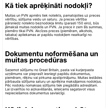
Kā tiek aprēķināti nodokļi?
Muitas un PVN apmērs tiek noteikts, pamatojoties uz preces
vērtību, sūtījuma veidu un saturu. Ja preces vērtība
pārsniedz noteikto beznodokļa limitu (parasti 150 eiro), būs
jāmaksā muitas nodoklis un PVN. Ja prece ir zem šīs summas,
piemēro tikai PVN. Akcīzes preces (piemēram, alkohols,
tabaka) apliekamas ar papildu nodokļiem neatkarīgi no
vērtības.
Dokumentu noformēšana un
muitas procedūras
Saņemot sūtījumu no Great Britain, pasta vai kurjerpasta
uzņēmums var pieprasīt iesniegt papildu dokumentus,
piemēram, rēķinu vai pirkuma apstiprinājumu. Muitas iestādes
pārbauda sūtījuma saturu un aprēķina maksājamos nodokļus.
Pēc nodokļu nomaksas sūtījums tiek piegādāts adresātam.
Lai izvairītos no aizkavēšanās, ieteicams sagatavot visus
nepieciešamos dokumentus savlaicīgi.