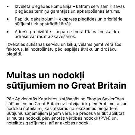
Izvēlētā piegādes kompānija – katram servisam ir savas
piegādes termiņu garantijas un apkalpošanas ātrums.
Papildu pakalpojumi – ekspress piegādes un prioritārie
sūtījumi tiek apstrādāti ātrāk.
Adrešu precizitāte – nepareizi norādīta vai neskaidra
adrese var radīt aizkavēšanos.
Izvēloties sūtīšanas servisu un laiku, vēlams ņemt vērā šos
faktorus, lai nodrošinātu pēc iespējas ātrāku un drošāku
piegādi.
Muitas un nodokļi
sūtījumiem no Great Britain
Pēc Apvienotās Karalistes izstāšanās no Eiropas Savienības
sūtījumiem no Great Britain uz Latviju tiek piemēroti muitas un
nodokļu noteikumi, kas atšķiras no iekšzemes piegādēm.
Sūtījumu saņēmējiem jāņem vērā, ka preces var tikt apliktas
ar muitas nodokli, pievienotās vērtības nodokli (PVN) un,
noteiktos gadījumos, arī ar akcīzes nodokli.