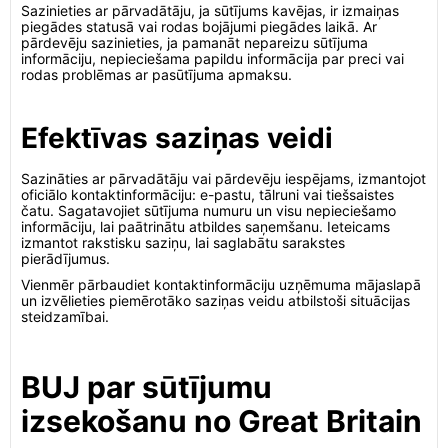
Sazinieties ar pārvadātāju, ja sūtījums kavējas, ir izmaiņas
piegādes statusā vai rodas bojājumi piegādes laikā. Ar
pārdevēju sazinieties, ja pamanāt nepareizu sūtījuma
informāciju, nepieciešama papildu informācija par preci vai
rodas problēmas ar pasūtījuma apmaksu.
Efektīvas saziņas veidi
Sazināties ar pārvadātāju vai pārdevēju iespējams, izmantojot
oficiālo kontaktinformāciju: e-pastu, tālruni vai tiešsaistes
čatu. Sagatavojiet sūtījuma numuru un visu nepieciešamo
informāciju, lai paātrinātu atbildes saņemšanu. Ieteicams
izmantot rakstisku saziņu, lai saglabātu sarakstes
pierādījumus.
Vienmēr pārbaudiet kontaktinformāciju uzņēmuma mājaslapā
un izvēlieties piemērotāko saziņas veidu atbilstoši situācijas
steidzamībai.
BUJ par sūtījumu
izsekošanu no Great Britain