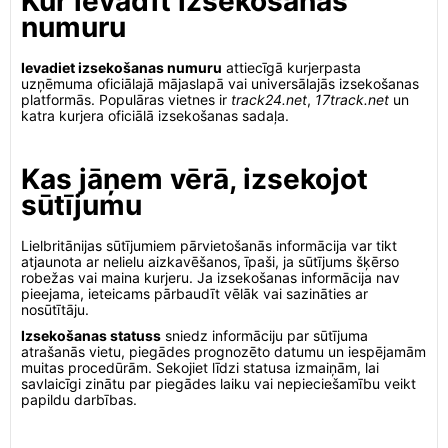
Kur ievadīt izsekošanas
numuru
Ievadiet izsekošanas numuru
attiecīgā kurjerpasta
uzņēmuma oficiālajā mājaslapā vai universālajās izsekošanas
platformās. Populāras vietnes ir
track24.net
,
17track.net
un
katra kurjera oficiālā izsekošanas sadaļa.
Kas jāņem vērā, izsekojot
sūtījumu
Lielbritānijas sūtījumiem pārvietošanās informācija var tikt
atjaunota ar nelielu aizkavēšanos, īpaši, ja sūtījums šķērso
robežas vai maina kurjeru. Ja izsekošanas informācija nav
pieejama, ieteicams pārbaudīt vēlāk vai sazināties ar
nosūtītāju.
Izsekošanas statuss
sniedz informāciju par sūtījuma
atrašanās vietu, piegādes prognozēto datumu un iespējamām
muitas procedūrām. Sekojiet līdzi statusa izmaiņām, lai
savlaicīgi zinātu par piegādes laiku vai nepieciešamību veikt
papildu darbības.