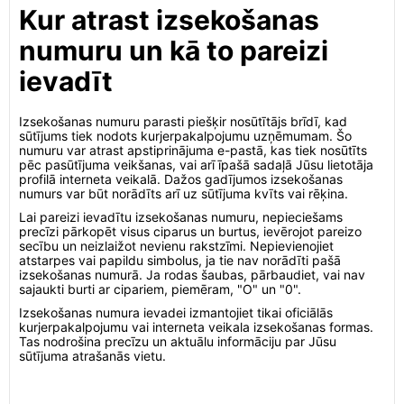
Kur atrast izsekošanas
numuru un kā to pareizi
ievadīt
Izsekošanas numuru parasti piešķir nosūtītājs brīdī, kad
sūtījums tiek nodots kurjerpakalpojumu uzņēmumam. Šo
numuru var atrast apstiprinājuma e-pastā, kas tiek nosūtīts
pēc pasūtījuma veikšanas, vai arī īpašā sadaļā Jūsu lietotāja
profilā interneta veikalā. Dažos gadījumos izsekošanas
numurs var būt norādīts arī uz sūtījuma kvīts vai rēķina.
Lai pareizi ievadītu izsekošanas numuru, nepieciešams
precīzi pārkopēt visus ciparus un burtus, ievērojot pareizo
secību un neizlaižot nevienu rakstzīmi. Nepievienojiet
atstarpes vai papildu simbolus, ja tie nav norādīti pašā
izsekošanas numurā. Ja rodas šaubas, pārbaudiet, vai nav
sajaukti burti ar cipariem, piemēram, "O" un "0".
Izsekošanas numura ievadei izmantojiet tikai oficiālās
kurjerpakalpojumu vai interneta veikala izsekošanas formas.
Tas nodrošina precīzu un aktuālu informāciju par Jūsu
sūtījuma atrašanās vietu.