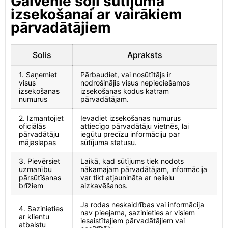
Galvenie soļi sūtījuma
izsekošanai ar vairākiem
pārvadātājiem
Solis
Apraksts
1. Saņemiet
Pārbaudiet, vai nosūtītājs ir
visus
nodrošinājis visus nepieciešamos
izsekošanas
izsekošanas kodus katram
numurus
pārvadātājam.
2. Izmantojiet
Ievadiet izsekošanas numurus
oficiālās
attiecīgo pārvadātāju vietnēs, lai
pārvadātāju
iegūtu precīzu informāciju par
mājaslapas
sūtījuma statusu.
3. Pievērsiet
Laikā, kad sūtījums tiek nodots
uzmanību
nākamajam pārvadātājam, informācija
pārsūtīšanas
var tikt atjaunināta ar nelielu
brīžiem
aizkavēšanos.
Ja rodas neskaidrības vai informācija
4. Sazinieties
nav pieejama, sazinieties ar visiem
ar klientu
iesaistītajiem pārvadātājiem vai
atbalstu