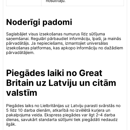
nosūtītāju.
Noderīgi padomi
Saglabājiet visus izsekošanas numurus līdz sūtījuma
saņemšanai. Regulāri pārbaudiet informāciju, īpaši, ja mainās
pārvadātājs. Ja nepieciešams, izmantojiet universālas
izsekošanas platformas, kas apkopo informāciju no dažādiem
pārvadātājiem.
Piegādes laiki no Great
Britain uz Latviju un citām
valstīm
Piegādes laiks no Lielbritānijas uz Latviju parasti svārstās no
5 līdz 10 darba dienām, atkarībā no izvēlētā kurjera un
pakalpojuma veida. Ekspress piegādes var ilgt 2–4 darba
dienas, savukārt standarta sūtījumi tiek piegādāti nedaudz
ilgāk.