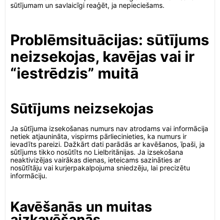
sūtījumam un savlaicīgi reaģēt, ja nepieciešams.
Problēmsituācijas: sūtījums
neizsekojas, kavējas vai ir
“iestrēdzis” muitā
Sūtījums neizsekojas
Ja sūtījuma izsekošanas numurs nav atrodams vai informācija
netiek atjaunināta, vispirms pārliecinieties, ka numurs ir
ievadīts pareizi. Dažkārt dati parādās ar kavēšanos, īpaši, ja
sūtījums tikko nosūtīts no Lielbritānijas. Ja izsekošana
neaktivizējas vairākas dienas, ieteicams sazināties ar
nosūtītāju vai kurjerpakalpojuma sniedzēju, lai precizētu
informāciju.
Kavēšanās un muitas
aizkavēšanās