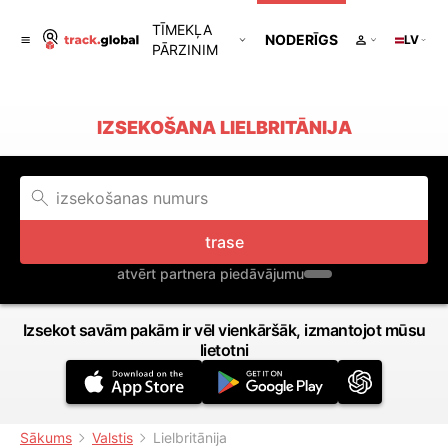
TĪMEKĻA
NODERĪGS
LV
PĀRZINIM
IZSEKOŠANA LIELBRITĀNIJA
trase
atvērt partnera piedāvājumu
Izsekot savām pakām ir vēl vienkāršāk, izmantojot mūsu
lietotni
Sākums
Valstis
Lielbritānija