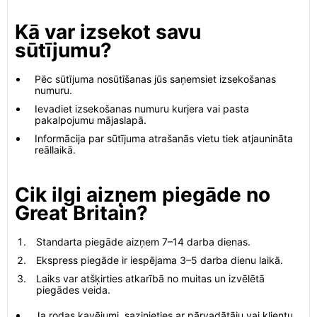
Kā var izsekot savu
sūtījumu?
Pēc sūtījuma nosūtīšanas jūs saņemsiet izsekošanas
numuru.
Ievadiet izsekošanas numuru kurjera vai pasta
pakalpojumu mājaslapā.
Informācija par sūtījuma atrašanās vietu tiek atjaunināta
reāllaikā.
Cik ilgi aizņem piegāde no
Great Britain?
Standarta piegāde aizņem 7–14 darba dienas.
Ekspress piegāde ir iespējama 3–5 darba dienu laikā.
Laiks var atšķirties atkarībā no muitas un izvēlētā
piegādes veida.
Ja rodas kavējumi, sazinieties ar pārvadātāju vai klientu