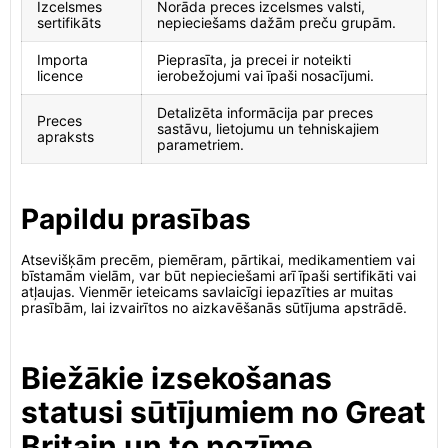
Izcelsmes
Norāda preces izcelsmes valsti,
sertifikāts
nepieciešams dažām preču grupām.
Importa
Pieprasīta, ja precei ir noteikti
licence
ierobežojumi vai īpaši nosacījumi.
Detalizēta informācija par preces
Preces
sastāvu, lietojumu un tehniskajiem
apraksts
parametriem.
Papildu prasības
Atsevišķām precēm, piemēram, pārtikai, medikamentiem vai
bīstamām vielām, var būt nepieciešami arī īpaši sertifikāti vai
atļaujas. Vienmēr ieteicams savlaicīgi iepazīties ar muitas
prasībām, lai izvairītos no aizkavēšanās sūtījuma apstrādē.
Biežākie izsekošanas
statusi sūtījumiem no Great
Britain un to nozīme