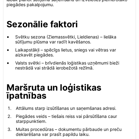
piegādes pakalpojumu.
Sezonālie faktori
Svētku sezona (Ziemassvētki, Lieldienas) – lielāka
sūtījumu plūsma var radīt kavēšanos.
Laikapstākļi – spēcīgs lietus, sniegs vai vētras var
aizkavēt piegādes.
Valsts svētki – brīvdienās loģistikas uzņēmumi bieži
nestrādā vai strādā ierobežotā režīmā.
Maršruta un loģistikas
īpatnības
Attālums starp izsūtīšanas un saņemšanas adresi.
Piegādes veids – tiešais reiss vai pārsūtīšana caur
starppunktiem.
Muitas procedūras – dokumentu pārbaude un preču
deklarēšana var prasīt papildu laiku.