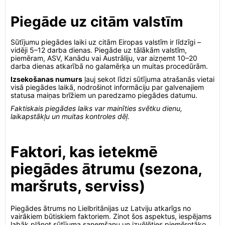
Piegāde uz citām valstīm
Sūtījumu piegādes laiki uz citām Eiropas valstīm ir līdzīgi –
vidēji 5–12 darba dienas. Piegāde uz tālākām valstīm,
piemēram, ASV, Kanādu vai Austrāliju, var aizņemt 10–20
darba dienas atkarībā no galamērķa un muitas procedūrām.
Izsekošanas numurs
ļauj sekot līdzi sūtījuma atrašanās vietai
visā piegādes laikā, nodrošinot informāciju par galvenajiem
statusa maiņas brīžiem un paredzamo piegādes datumu.
Faktiskais piegādes laiks var mainīties svētku dienu,
laikapstākļu un muitas kontroles dēļ.
Faktori, kas ietekmē
piegādes ātrumu (sezona,
maršruts, serviss)
Piegādes ātrums no Lielbritānijas uz Latviju atkarīgs no
vairākiem būtiskiem faktoriem. Zinot šos aspektus, iespējams
labāk plānot sūtījuma saņemšanu un izvēlēties piemērotāko