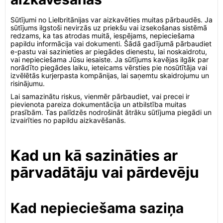
Sūtījumi no Lielbritānijas var aizkavēties muitas pārbaudēs. Ja
sūtījums ilgstoši nevirzās uz priekšu vai izsekošanas sistēmā
redzams, ka tas atrodas muitā, iespējams, nepieciešama
papildu informācija vai dokumenti. Šādā gadījumā pārbaudiet
e-pastu vai sazinieties ar piegādes dienestu, lai noskaidrotu,
vai nepieciešama Jūsu iesaiste. Ja sūtījums kavējas ilgāk par
norādīto piegādes laiku, ieteicams vērsties pie nosūtītāja vai
izvēlētās kurjerpasta kompānijas, lai saņemtu skaidrojumu un
risinājumu.
Lai samazinātu riskus, vienmēr pārbaudiet, vai precei ir
pievienota pareiza dokumentācija un atbilstība muitas
prasībām. Tas palīdzēs nodrošināt ātrāku sūtījuma piegādi un
izvairīties no papildu aizkavēšanās.
Kad un kā sazināties ar
pārvadātāju vai pārdevēju
Kad nepieciešama saziņa