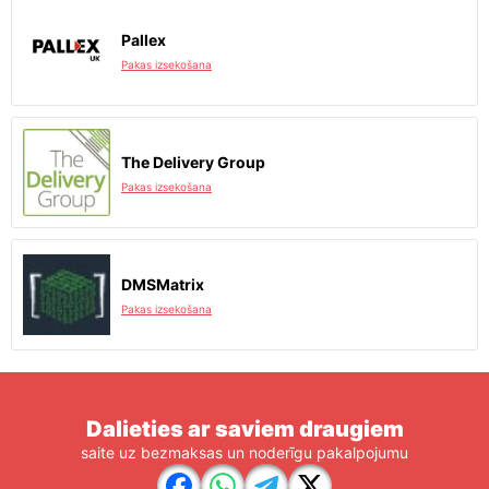
Pallex
Pakas izsekošana
The Delivery Group
Pakas izsekošana
DMSMatrix
Pakas izsekošana
Dalieties ar saviem draugiem
saite uz bezmaksas un noderīgu pakalpojumu