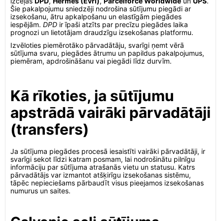
izceļas
DPD
,
Hermes (Evri)
,
Parcelforce Worldwide
un
UPS
.
Šie pakalpojumu sniedzēji nodrošina sūtījumu piegādi ar
izsekošanu, ātru apkalpošanu un elastīgām piegādes
iespējām.
DPD
ir īpaši atzīts par precīzu piegādes laika
prognozi un lietotājam draudzīgu izsekošanas platformu.
Izvēloties piemērotāko pārvadātāju, svarīgi ņemt vērā
sūtījuma svaru, piegādes ātrumu un papildus pakalpojumus,
piemēram, apdrošināšanu vai piegādi līdz durvīm.
Kā rīkoties, ja sūtījumu
apstrādā vairāki pārvadātāji
(transfers)
Ja sūtījuma piegādes procesā iesaistīti vairāki pārvadātāji, ir
svarīgi sekot līdzi katram posmam, lai nodrošinātu pilnīgu
informāciju par sūtījuma atrašanās vietu un statusu. Katrs
pārvadātājs var izmantot atšķirīgu izsekošanas sistēmu,
tāpēc nepieciešams pārbaudīt visus pieejamos izsekošanas
numurus un saites.