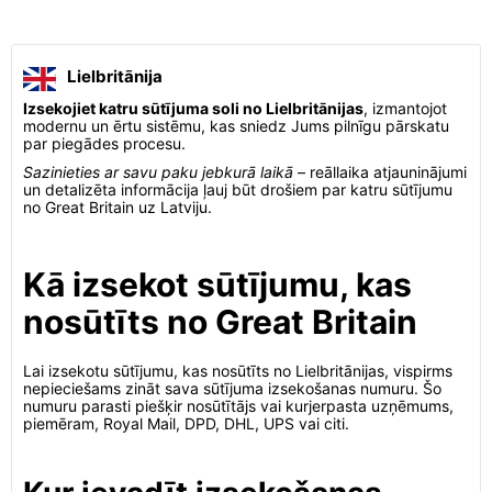
Lielbritānija
Izsekojiet katru sūtījuma soli no Lielbritānijas
, izmantojot
modernu un ērtu sistēmu, kas sniedz Jums pilnīgu pārskatu
par piegādes procesu.
Sazinieties ar savu paku jebkurā laikā
– reāllaika atjauninājumi
un detalizēta informācija ļauj būt drošiem par katru sūtījumu
no Great Britain uz Latviju.
Kā izsekot sūtījumu, kas
nosūtīts no Great Britain
Lai izsekotu sūtījumu, kas nosūtīts no Lielbritānijas, vispirms
nepieciešams zināt sava sūtījuma izsekošanas numuru. Šo
numuru parasti piešķir nosūtītājs vai kurjerpasta uzņēmums,
piemēram, Royal Mail, DPD, DHL, UPS vai citi.