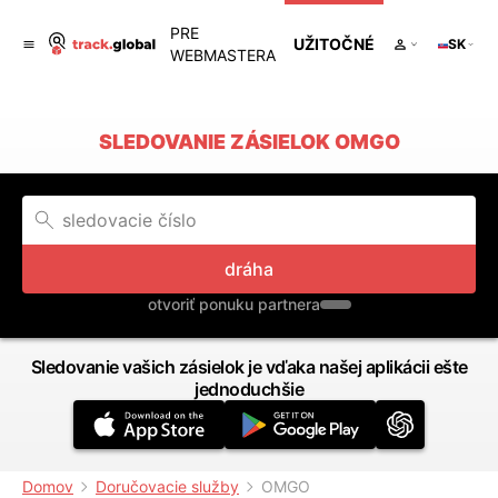
PRE
UŽITOČNÉ
SK
WEBMASTERA
SLEDOVANIE ZÁSIELOK OMGO
dráha
otvoriť ponuku partnera
Sledovanie vašich zásielok je vďaka našej aplikácii ešte
jednoduchšie
Domov
Doručovacie služby
OMGO