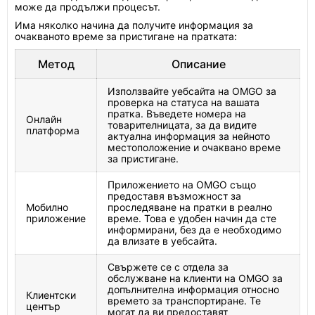
може да продължи процесът.
Има няколко начина да получите информация за
очакваното време за пристигане на пратката:
Метод
Описание
Използвайте уебсайта на OMGO за
проверка на статуса на вашата
пратка. Въведете номера на
Онлайн
товарителницата, за да видите
платформа
актуална информация за нейното
местоположение и очаквано време
за пристигане.
Приложението на OMGO също
предоставя възможност за
Мобилно
проследяване на пратки в реално
приложение
време. Това е удобен начин да сте
информирани, без да е необходимо
да влизате в уебсайта.
Свържете се с отдела за
обслужване на клиенти на OMGO за
допълнителна информация относно
Клиентски
времето за транспортиране. Те
център
могат да ви предоставят