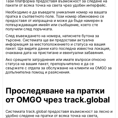
Тази платформа предоставя възможност за следене на
пакети от всяка точка на света чрез удобен интерфейс.
Необходимо е да въведете уникалния номер на вашата
пратка в съответното поле. Този номер обикновено се
предоставя от изпращача и може да бъде намерен в
потвърждаващия имейл или съобщение, което сте
получили след поръчката.
След въвеждането на номера, натиснете бутона за
търсене. Системата ще ви предостави актуална
информация за местоположението и статуса на вашия
пакет. Ще видите данни като последна известна локация,
очаквана дата на пристигане и евентуални забавяния.
Ако срещнете затруднения или имате въпроси относно
статуса на вашия пакет, препоръчително е да се
свържете с отдела за обслужване на клиенти на OMGO за
допълнителна помощ и разяснения.
Проследяване на пратки
от OMGO чрез track.global
Системата track.global предоставя възможност за лесно и
удобно следене на пратки от всяка точка на света,