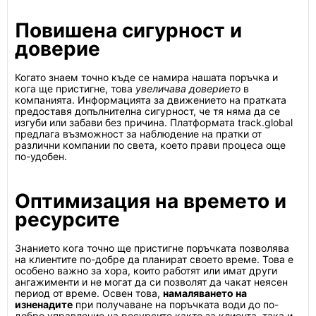
Повишена сигурност и
доверие
Когато знаем точно къде се намира нашата поръчка и
кога ще пристигне, това
увеличава доверието
в
компанията. Информацията за движението на пратката
предоставя допълнителна сигурност, че тя няма да се
изгуби или забави без причина. Платформата track.global
предлага възможност за наблюдение на пратки от
различни компании по света, което прави процеса още
по-удобен.
Оптимизация на времето и
ресурсите
Знанието кога точно ще пристигне поръчката позволява
на клиентите по-добре да планират своето време. Това е
особено важно за хора, които работят или имат други
ангажименти и не могат да си позволят да чакат неясен
период от време. Освен това,
намаляването на
изненадите
при получаване на поръчката води до по-
добро управление на ресурсите както за клиента, така и