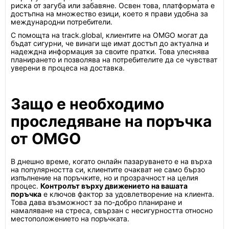
риска от загуба или забавяне. Освен това, платформата е
достъпна на множество езици, което я прави удобна за
международни потребители.
С помощта на track.global, клиентите на OMGO могат да
бъдат сигурни, че винаги ще имат достъп до актуална и
надеждна информация за своите пратки. Това улеснява
планирането и позволява на потребителите да се чувстват
уверени в процеса на доставка.
Защо е необходимо
проследяване на поръчка
от OMGO
В днешно време, когато онлайн пазаруването е на върха
на популярността си, клиентите очакват не само бързо
изпълнение на поръчките, но и прозрачност на целия
процес.
Контролът върху движението на вашата
поръчка
е ключов фактор за удовлетворение на клиента.
Това дава възможност за по-добро планиране и
намаляване на стреса, свързан с несигурността относно
местоположението на поръчката.