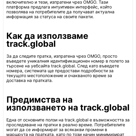
включително и тези, изпратени чрез OMGO. Тази
платформа предлага интуитивен интерфейс, който
позволява на потребителите да получават актуална
информация за статуса на своите пакети.
Как да използваме
track.global
За да следите пратка, изпратена чрез OMGO, просто
въведете уникалния идентификационен номер в полето за
търсене на уебсайта track.global. След като въведете
номера, системата ще предостави подробности за
текущото местоположение и очакваното време за
доставка на пратката.
Предимства на
използването на track.global
Една от основните ползи на track.global е възможността за
проследяване на пратки в реално време. Потребителите
могат да се информират за всякакви промени в
маршрута на пратката, като по този начин минимизират