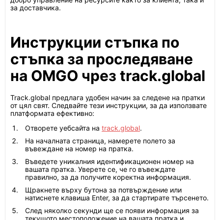
за доставчика.
Инструкции стъпка по
стъпка за проследяване
на OMGO чрез track.global
Track.global предлага удобен начин за следене на пратки
от цял свят. Следвайте тези инструкции, за да използвате
платформата ефективно:
Отворете уебсайта на
track.global
.
На началната страница, намерете полето за
въвеждане на номер на пратка.
Въведете уникалния идентификационен номер на
вашата пратка. Уверете се, че го въвеждате
правилно, за да получите коректна информация.
Щракнете върху бутона за потвърждение или
натиснете клавиша Enter, за да стартирате търсенето.
След няколко секунди ще се появи информация за
текущото местоположение на вашата пратка и