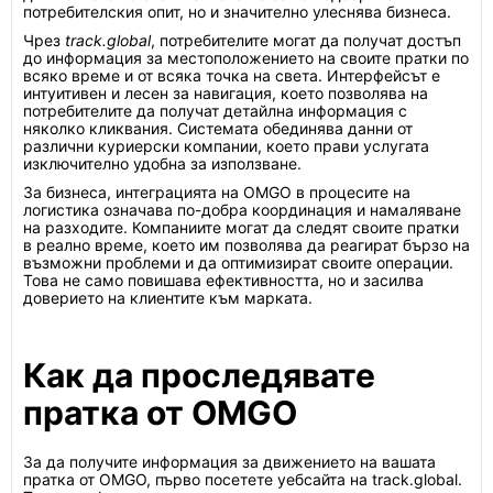
потребителския опит, но и значително улеснява бизнеса.
Чрез
track.global
, потребителите могат да получат достъп
до информация за местоположението на своите пратки по
всяко време и от всяка точка на света. Интерфейсът е
интуитивен и лесен за навигация, което позволява на
потребителите да получат детайлна информация с
няколко кликвания. Системата обединява данни от
различни куриерски компании, което прави услугата
изключително удобна за използване.
За бизнеса, интеграцията на OMGO в процесите на
логистика означава по-добра координация и намаляване
на разходите. Компаниите могат да следят своите пратки
в реално време, което им позволява да реагират бързо на
възможни проблеми и да оптимизират своите операции.
Това не само повишава ефективността, но и засилва
доверието на клиентите към марката.
Как да проследявате
пратка от OMGO
За да получите информация за движението на вашата
пратка от OMGO, първо посетете уебсайта на track.global.