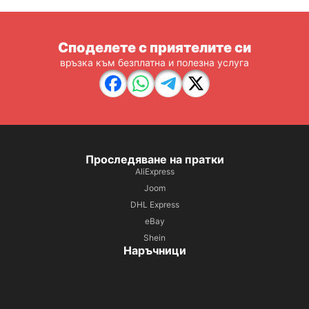
Споделете с приятелите си
връзка към безплатна и полезна услуга
Проследяване на пратки
AliExpress
Joom
DHL Express
eBay
Shein
Наръчници