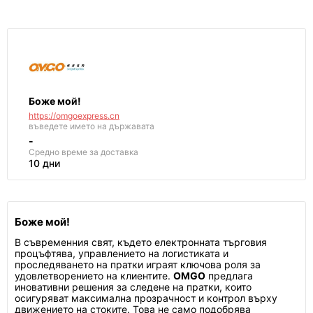
Боже мой!
https://omgoexpress.cn
въведете името на държавата
-
Средно време за доставка
10 дни
Боже мой!
В съвременния свят, където електронната търговия
процъфтява, управлението на логистиката и
проследяването на пратки играят ключова роля за
удовлетворението на клиентите.
OMGO
предлага
иновативни решения за следене на пратки, които
осигуряват максимална прозрачност и контрол върху
движението на стоките. Това не само подобрява