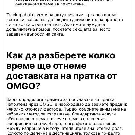
очакваното време за пристигане.
Track.global осигурява актуализации в реално време,
което ви позволява да следите движението на пратката
си на всяка стъпка от пътя. Ако имате нужда от
допълнителна помощ, посетете секцията за често
задавани въпроси на сайта.
Как да разберете колко
време ще отнеме
доставката на пратка от
OMGO?
За да определите времето за получаване на пратка,
изпратена чрез OMGO, е необходимо да вземете предвид
няколко ключови фактора. Първо, обърнете внимание на
избрания метод за изпращане. Стандартните услуги
обикновено отнемат повече време в сравнение с
експресните опции. Второ, географското разстояние
между изпращача и получателя играе значителна роля.
Колкото по-далечна е дестинацията, толкова по-дълго