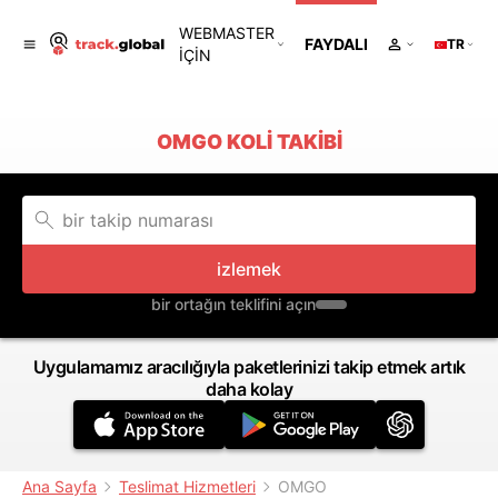
WEBMASTER
FAYDALI
TR
IÇIN
OMGO KOLI TAKIBI
izlemek
bir ortağın teklifini açın
Uygulamamız aracılığıyla paketlerinizi takip etmek artık
daha kolay
Ana Sayfa
Teslimat Hizmetleri
OMGO