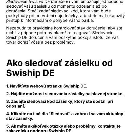
Sledovanie Swiship DE doručenia
vám umožňuje jednoducho
sledovať vašu zásielku od momentu odoslania až po
doručenie. Stačí zadať sledovací kód, ktorý vám bude
poskytnutý pri potvrdení objednávky, a budete mať okamžitý
prístup k informáciám o pohybe vášho balíka.
Nezabudnite pravidelne kontrolovať stav doručenia, aby ste
mohli v prípade potreby okamžite reagovať. Sledovanie
Swiship DE doručenia vám poskytne pokoj a istotu, že váš
tovar dorazí včas a bez problémov.
Ako sledovať zásielku od
Swiship DE
1. Navštívte webovú stránku Swiship DE.
2. Nájdite možnosť sledovania zásielky na hlavnej stránke.
3. Zadajte sledovací kód zásielky, ktorý ste dostali pri
odoslaní.
4. Kliknite na tlačidlo "Sledovať" a zobrazí sa vám aktuálny
stav zásielky.
5. Ak máte akékoľvek otázky alebo problémy, kontaktujte
zákaznícku podporu Swiship DE.