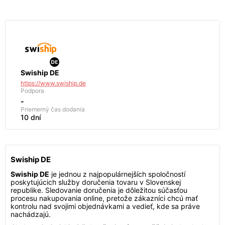
Swiship DE
https://www.swiship.de
Podpora
-
Priemerný čas dodania
10 dní
Swiship DE
Swiship DE
je jednou z najpopulárnejších spoločností
poskytujúcich služby doručenia tovaru v Slovenskej
republike. Sledovanie doručenia je dôležitou súčasťou
procesu nakupovania online, pretože zákazníci chcú mať
kontrolu nad svojimi objednávkami a vedieť, kde sa práve
nachádzajú.