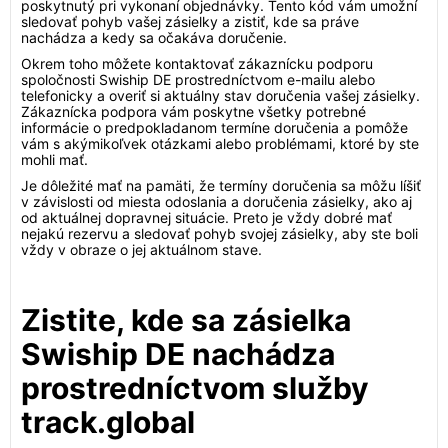
poskytnutý pri vykonaní objednávky. Tento kód vám umožní
sledovať pohyb vašej zásielky a zistiť, kde sa práve
nachádza a kedy sa očakáva doručenie.
Okrem toho môžete kontaktovať zákaznícku podporu
spoločnosti Swiship DE prostredníctvom e-mailu alebo
telefonicky a overiť si aktuálny stav doručenia vašej zásielky.
Zákaznícka podpora vám poskytne všetky potrebné
informácie o predpokladanom termíne doručenia a pomôže
vám s akýmikoľvek otázkami alebo problémami, ktoré by ste
mohli mať.
Je dôležité mať na pamäti, že termíny doručenia sa môžu líšiť
v závislosti od miesta odoslania a doručenia zásielky, ako aj
od aktuálnej dopravnej situácie. Preto je vždy dobré mať
nejakú rezervu a sledovať pohyb svojej zásielky, aby ste boli
vždy v obraze o jej aktuálnom stave.
Zistite, kde sa zásielka
Swiship DE nachádza
prostredníctvom služby
track.global