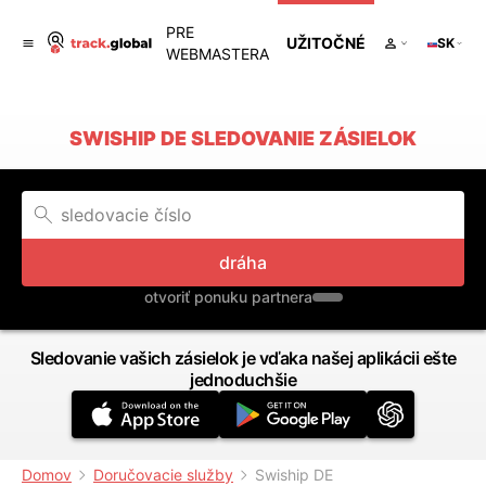
PRE
UŽITOČNÉ
SK
WEBMASTERA
SWISHIP DE SLEDOVANIE ZÁSIELOK
dráha
otvoriť ponuku partnera
Sledovanie vašich zásielok je vďaka našej aplikácii ešte
jednoduchšie
Domov
Doručovacie služby
Swiship DE