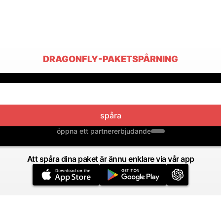
DRAGONFLY-PAKETSPÅRNING
spåra
öppna ett partnererbjudande
Att spåra dina paket är ännu enklare via vår app