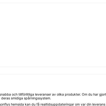
abba och tillförlitliga leveranser av olika produkter. Om du har gjort 
m deras smidiga spårningssystem.
flys hemsida kan du få realtidsuppdateringar om var din leverans be