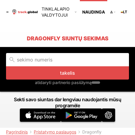
TINKLALAPIO
NAUDINGA
LT
VALDYTOJUI
DRAGONFLY SIUNTŲ SEKIMAS
takelis
atidaryti partnerio pasiūlymą
Sekti savo siuntas dar lengviau naudojantis mūsų
programėle
Pagrindinis
Pristatymo paslaugos
Dragonfly