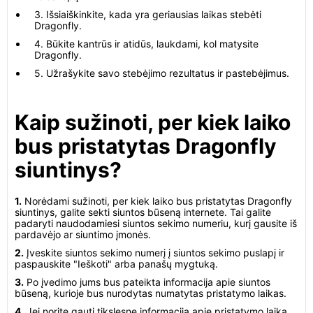
3. Išsiaiškinkite, kada yra geriausias laikas stebėti
Dragonfly.
4. Būkite kantrūs ir atidūs, laukdami, kol matysite
Dragonfly.
5. Užrašykite savo stebėjimo rezultatus ir pastebėjimus.
Kaip sužinoti, per kiek laiko
bus pristatytas Dragonfly
siuntinys?
1.
Norėdami sužinoti, per kiek laiko bus pristatytas Dragonfly
siuntinys, galite sekti siuntos būseną internete. Tai galite
padaryti naudodamiesi siuntos sekimo numeriu, kurį gausite iš
pardavėjo ar siuntimo įmonės.
2.
Įveskite siuntos sekimo numerį į siuntos sekimo puslapį ir
paspauskite "Ieškoti" arba panašų mygtuką.
3.
Po įvedimo jums bus pateikta informacija apie siuntos
būseną, kurioje bus nurodytas numatytas pristatymo laikas.
4.
Jei norite gauti tikslesnę informaciją apie pristatymo laiką,