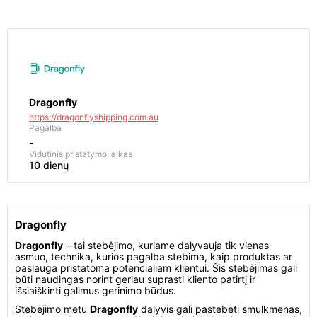
Dragonfly
https://dragonflyshipping.com.au
Pagalba
-
Vidutinis pristatymo laikas
10 dienų
Dragonfly
Dragonfly
– tai stebėjimo, kuriame dalyvauja tik vienas
asmuo, technika, kurios pagalba stebima, kaip produktas ar
paslauga pristatoma potencialiam klientui. Šis stebėjimas gali
būti naudingas norint geriau suprasti kliento patirtį ir
išsiaiškinti galimus gerinimo būdus.
Stebėjimo metu
Dragonfly
dalyvis gali pastebėti smulkmenas,