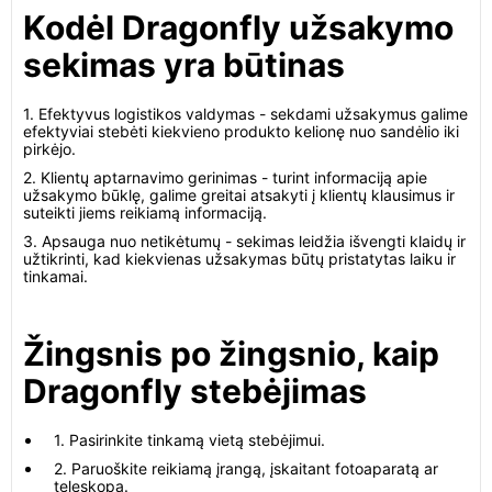
Kodėl Dragonfly užsakymo
sekimas yra būtinas
1. Efektyvus logistikos valdymas - sekdami užsakymus galime
efektyviai stebėti kiekvieno produkto kelionę nuo sandėlio iki
pirkėjo.
2. Klientų aptarnavimo gerinimas - turint informaciją apie
užsakymo būklę, galime greitai atsakyti į klientų klausimus ir
suteikti jiems reikiamą informaciją.
3. Apsauga nuo netikėtumų - sekimas leidžia išvengti klaidų ir
užtikrinti, kad kiekvienas užsakymas būtų pristatytas laiku ir
tinkamai.
Žingsnis po žingsnio, kaip
Dragonfly stebėjimas
1. Pasirinkite tinkamą vietą stebėjimui.
2. Paruoškite reikiamą įrangą, įskaitant fotoaparatą ar
teleskopą.