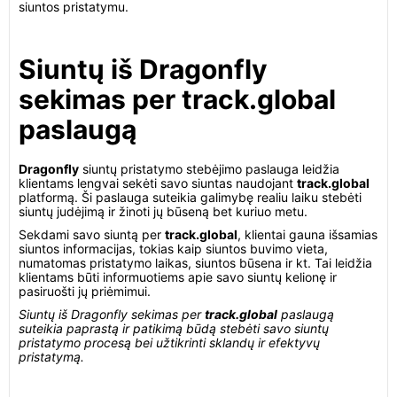
siuntos pristatymu.
Siuntų iš Dragonfly
sekimas per track.global
paslaugą
Dragonfly
siuntų pristatymo stebėjimo paslauga leidžia
klientams lengvai sekėti savo siuntas naudojant
track.global
platformą. Ši paslauga suteikia galimybę realiu laiku stebėti
siuntų judėjimą ir žinoti jų būseną bet kuriuo metu.
Sekdami savo siuntą per
track.global
, klientai gauna išsamias
siuntos informacijas, tokias kaip siuntos buvimo vieta,
numatomas pristatymo laikas, siuntos būsena ir kt. Tai leidžia
klientams būti informuotiems apie savo siuntų kelionę ir
pasiruošti jų priėmimui.
Siuntų iš Dragonfly sekimas per
track.global
paslaugą
suteikia paprastą ir patikimą būdą stebėti savo siuntų
pristatymo procesą bei užtikrinti sklandų ir efektyvų
pristatymą.