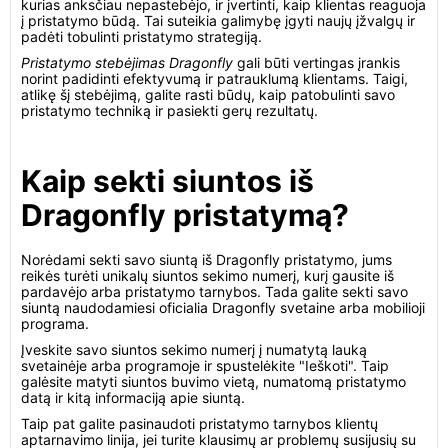
kurias anksčiau nepastebėjo, ir įvertinti, kaip klientas reaguoja
į pristatymo būdą. Tai suteikia galimybę įgyti naujų įžvalgų ir
padėti tobulinti pristatymo strategiją.
Pristatymo stebėjimas Dragonfly
gali būti vertingas įrankis
norint padidinti efektyvumą ir patrauklumą klientams. Taigi,
atlikę šį stebėjimą, galite rasti būdų, kaip patobulinti savo
pristatymo techniką ir pasiekti gerų rezultatų.
Kaip sekti siuntos iš
Dragonfly pristatymą?
Norėdami sekti savo siuntą iš Dragonfly pristatymo, jums
reikės turėti unikalų siuntos sekimo numerį, kurį gausite iš
pardavėjo arba pristatymo tarnybos. Tada galite sekti savo
siuntą naudodamiesi oficialia Dragonfly svetaine arba mobilioji
programa.
Įveskite savo siuntos sekimo numerį į numatytą lauką
svetainėje arba programoje ir spustelėkite "Ieškoti". Taip
galėsite matyti siuntos buvimo vietą, numatomą pristatymo
datą ir kitą informaciją apie siuntą.
Taip pat galite pasinaudoti pristatymo tarnybos klientų
aptarnavimo linija, jei turite klausimų ar problemų susijusių su