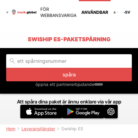
FÖR
ANVÄNDBAR
SV
WEBBANSVARIGA
SWISHIP ES-PAKETSPÅRNING
spåra
öppna ett partnererbjudande
Att spåra dina paket är ännu enklare via vår app
Hem
Leveranstjänster
Swiship ES