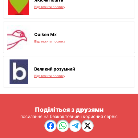
Відстежити посилку
Quiken Mx
Відстежити посилку
Великий розумний
Відстежити посилку
Поділіться з друзями
посилання на безкоштовний і корисний сервіс