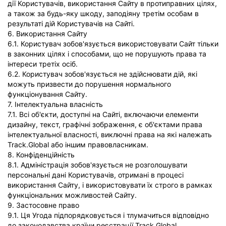
дії Користувачів, використання Сайту в протиправних цілях,
а також за будь-яку шкоду, заподіяну третім особам в
результаті дій Користувачів на Сайті.
6. Використання Сайту
6.1. Користувач зобов'язується використовувати Сайт тільки
в законних цілях і способами, що не порушують права та
інтереси третіх осіб.
6.2. Користувач зобов'язується не здійснювати дій, які
можуть призвести до порушення нормального
функціонування Сайту.
7. Інтелектуальна власність
7.1. Всі об'єкти, доступні на Сайті, включаючи елементи
дизайну, текст, графічні зображення, є об'єктами права
інтелектуальної власності, виключні права на які належать
Track.Global або іншим правовласникам.
8. Конфіденційність
8.1. Адміністрація зобов'язується не розголошувати
персональні дані Користувачів, отримані в процесі
використання Сайту, і використовувати їх строго в рамках
функціональних можливостей Сайту.
9. Застосовне право
9.1. Ця Угода підпорядковується і тлумачиться відповідно
до законодавства країни реєстрації Track.Global.