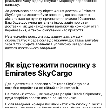
реального часу відслідковувати маршрут перевезення
вантажу.
За допомогою сервісу відстеження доставки Emirates
SkyCargo ви можете бути впевнені, що ваш вантаж
дістанеться до пункту призначення вчасно і безпечно.
Вам буде доступна детальна інформація про стан
доставки, місцезнаходження вантажу на кожному етапі
перевезення, а також очікуваний час прибуття.
Не втрачайте контроль над вашим вантажем -
скористайтеся сервісом відстеження доставки Emirates
SkyCargo і будьте впевнені в успішному завершенні
вашого логістичного завдання!
Як відстежити посилку з
Emirates SkyCargo
Для відстеження посилки з Emirates SkyCargo вам
потрібно перейти на офіційний сайт компанії.
На головній сторінці ви знайдете розділ "Track Shipments",
куди потрібно ввести номер вашої посилки.
Після введення номера посилки натисніть кнопку "Track" і
ви побачите детальну інформацію про місцезнаходження