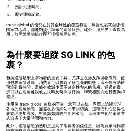
預計到達時間。
歷史運輸記錄。
track.global 的優勢在於其全球性的覆蓋範圍，無論包裹來自哪個
國家或地區，都能夠提供準確的追蹤服務。此外，用戶界面直觀易
用，無需繁瑣的操作即可獲得所需信息。
為什麼要追蹤 SG LINK 的包
裹？
包裹追蹤是網上購物者的重要工具，尤其是在涉及跨境物流時。使
用包裹追蹤系統，消費者可以實時了解包裹的動態，這不僅有助於
預測到貨時間，還能有效減少因不確定性帶來的焦慮。通過追蹤，
您可以在包裹延誤或丟失時及時採取行動，聯繫相關方進行查詢和
處理。
使用像 track.global 這樣的平台，您可以在統一界面上追蹤全球
各地的包裹動態，無需在多個網站間來回切換。這種便利性使得包
裹管理更加高效。對於頻繁購物的用戶來說，這種集中化的追蹤方
式節省了大量時間和精力。
此外，追蹤信息的透明度提高了消費者的信任度，因為買家能夠清
晰掌握物流過程中的每一個環節。這對於需要準時收到商品的商家