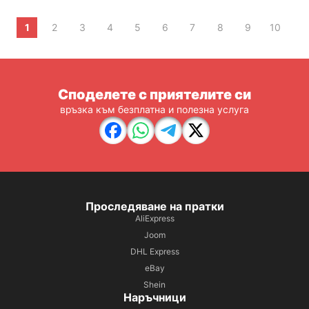
1
2
3
4
5
6
7
8
9
10
Споделете с приятелите си
връзка към безплатна и полезна услуга
Проследяване на пратки
AliExpress
Joom
DHL Express
eBay
Shein
Наръчници