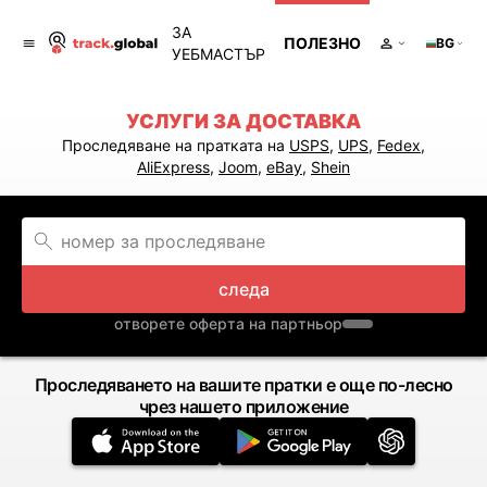
ЗА
ПОЛЕЗНО
BG
УЕБМАСТЪР
УСЛУГИ ЗА ДОСТАВКА
Проследяване на пратката на
USPS
,
UPS
,
Fedex
,
AliExpress
,
Joom
,
eBay
,
Shein
следа
отворете оферта на партньор
Проследяването на вашите пратки е още по-лесно
чрез нашето приложение