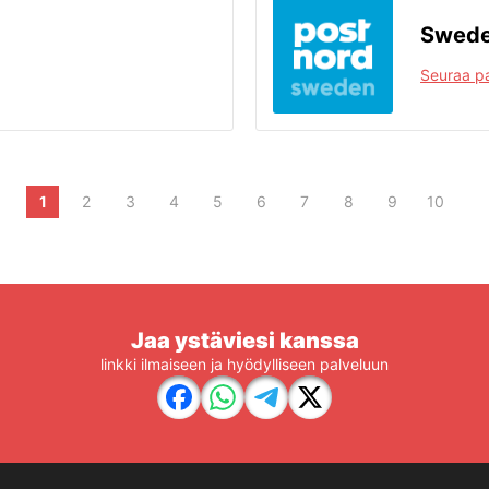
Swede
Seuraa pa
1
2
3
4
5
6
7
8
9
10
Jaa ystäviesi kanssa
linkki ilmaiseen ja hyödylliseen palveluun