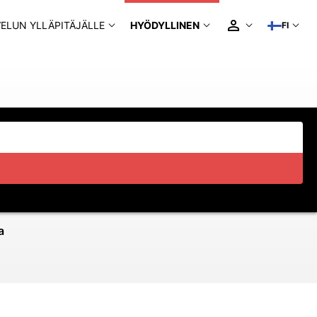
ELUN YLLÄPITÄJÄLLE
HYÖDYLLINEN
FI
a