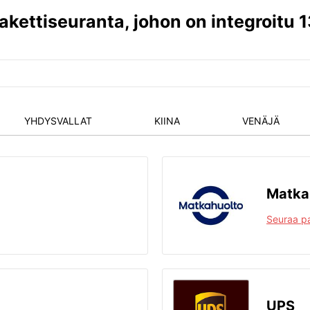
akettiseuranta, johon on integroitu 
YHDYSVALLAT
KIINA
VENÄJÄ
Matka
Seuraa pa
UPS