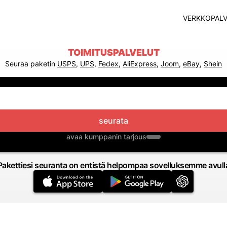
VERKKOPALV
TOIMITUSPALVELUT
Seuraa paketin
USPS
,
UPS
,
Fedex
,
AliExpress
,
Joom
,
eBay
,
Shein
seurata
avaa kumppanin tarjous
Pakettiesi seuranta on entistä helpompaa sovelluksemme avull