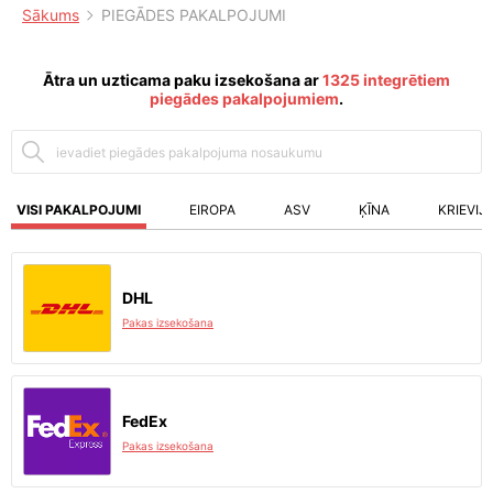
Sākums
PIEGĀDES PAKALPOJUMI
Ātra un uzticama paku izsekošana ar
1325 integrētiem
piegādes pakalpojumiem
.
VISI PAKALPOJUMI
EIROPA
ASV
ĶĪNA
KRIEVIJ
DHL
Pakas izsekošana
FedEx
Pakas izsekošana