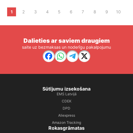
1
2
3
4
5
6
7
8
9
10
Dalieties ar saviem draugiem
saite uz bezmaksas un noderīgu pakalpojumu
Sūtījumu izsekošana
EMS Latvijā
CDEK
DPD
Aliexpress
Amazon Tracking
Rokasgrāmatas