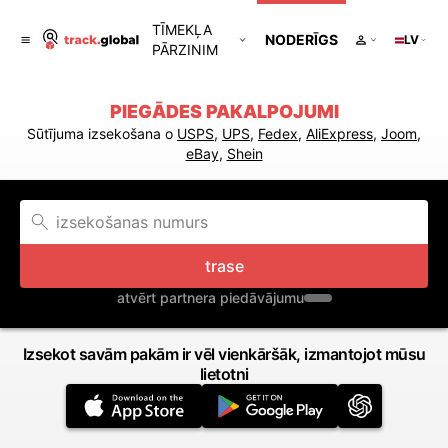
TĪMEKĻA
NODERĪGS
LV
PĀRZINIM
PIEGĀDES PAKALPOJUMI
Sūtījuma izsekošana o
USPS
,
UPS
,
Fedex
,
AliExpress
,
Joom
,
eBay
,
Shein
trase
atvērt partnera piedāvājumu
Izsekot savām pakām ir vēl vienkāršāk, izmantojot mūsu
lietotni