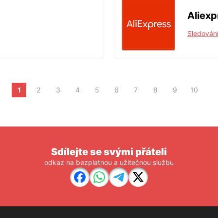
Aliexp
Sledování
1
2
3
4
5
6
7
8
9
10
Sdílejte se svými přáteli
odkaz na bezplatnou a užitečnou službu