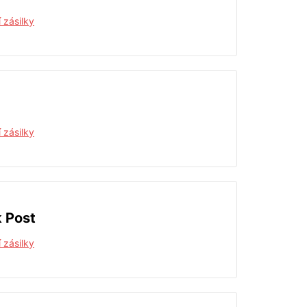
 zásilky
 zásilky
 Post
 zásilky