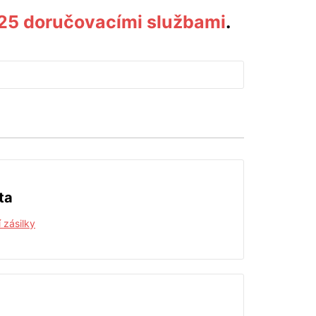
325 doručovacími službami
.
ta
 zásilky