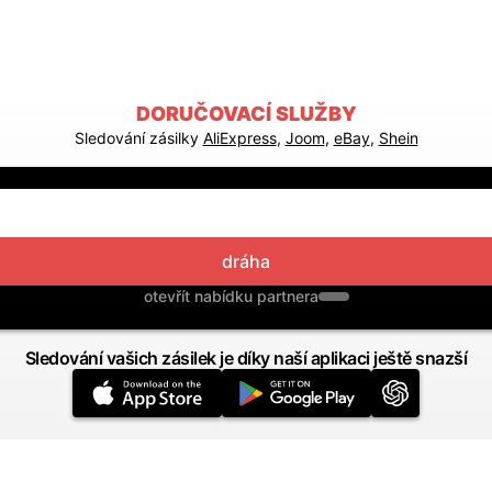
DORUČOVACÍ SLUŽBY
Sledování zásilky
AliExpress
,
Joom
,
eBay
,
Shein
dráha
otevřít nabídku partnera
Sledování vašich zásilek je díky naší aplikaci ještě snazší