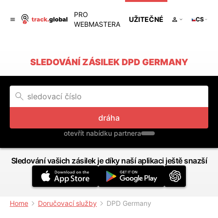
PRO
UŽITEČNÉ
CS
WEBMASTERA
SLEDOVÁNÍ ZÁSILEK DPD GERMANY
dráha
otevřít nabídku partnera
Sledování vašich zásilek je díky naší aplikaci ještě snazší
Home
Doručovací služby
DPD Germany