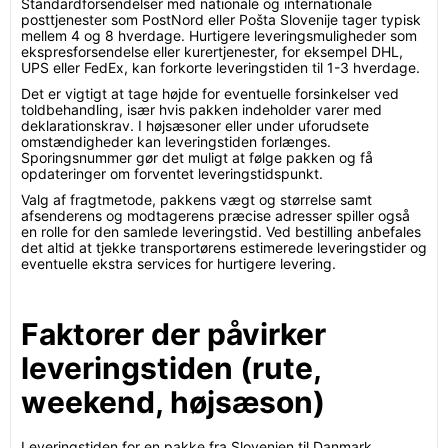
Standardforsendelser med nationale og internationale
posttjenester som PostNord eller Pošta Slovenije tager typisk
mellem 4 og 8 hverdage. Hurtigere leveringsmuligheder som
ekspresforsendelse eller kurertjenester, for eksempel DHL,
UPS eller FedEx, kan forkorte leveringstiden til 1-3 hverdage.
Det er vigtigt at tage højde for eventuelle forsinkelser ved
toldbehandling, især hvis pakken indeholder varer med
deklarationskrav. I højsæsoner eller under uforudsete
omstændigheder kan leveringstiden forlænges.
Sporingsnummer gør det muligt at følge pakken og få
opdateringer om forventet leveringstidspunkt.
Valg af fragtmetode, pakkens vægt og størrelse samt
afsenderens og modtagerens præcise adresser spiller også
en rolle for den samlede leveringstid. Ved bestilling anbefales
det altid at tjekke transportørens estimerede leveringstider og
eventuelle ekstra services for hurtigere levering.
Faktorer der påvirker
leveringstiden (rute,
weekend, højsæson)
Leveringstiden for en pakke fra Slovenien til Danmark