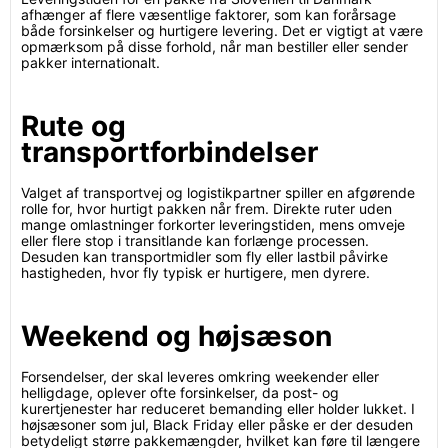
afhænger af flere væsentlige faktorer, som kan forårsage
både forsinkelser og hurtigere levering. Det er vigtigt at være
opmærksom på disse forhold, når man bestiller eller sender
pakker internationalt.
Rute og
transportforbindelser
Valget af transportvej og logistikpartner spiller en afgørende
rolle for, hvor hurtigt pakken når frem. Direkte ruter uden
mange omlastninger forkorter leveringstiden, mens omveje
eller flere stop i transitlande kan forlænge processen.
Desuden kan transportmidler som fly eller lastbil påvirke
hastigheden, hvor fly typisk er hurtigere, men dyrere.
Weekend og højsæson
Forsendelser, der skal leveres omkring weekender eller
helligdage, oplever ofte forsinkelser, da post- og
kurertjenester har reduceret bemanding eller holder lukket. I
højsæsoner som jul, Black Friday eller påske er der desuden
betydeligt større pakkemængder, hvilket kan føre til længere