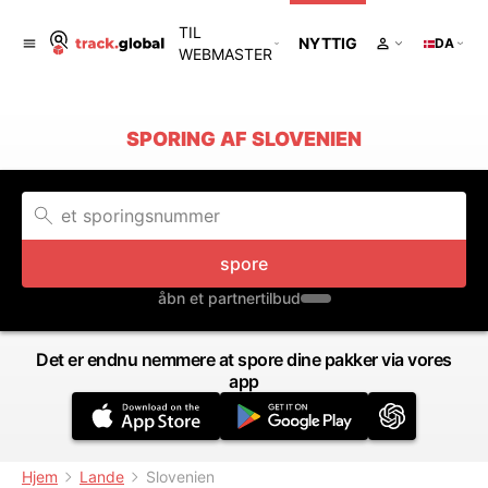
TIL
NYTTIG
DA
WEBMASTER
SPORING AF SLOVENIEN
spore
åbn et partnertilbud
Det er endnu nemmere at spore dine pakker via vores
app
Hjem
Lande
Slovenien