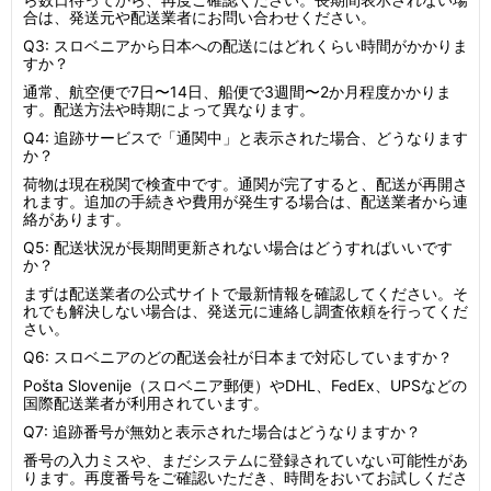
合は、発送元や配送業者にお問い合わせください。
Q3: スロベニアから日本への配送にはどれくらい時間がかかりま
すか？
通常、航空便で7日〜14日、船便で3週間〜2か月程度かかりま
す。配送方法や時期によって異なります。
Q4: 追跡サービスで「通関中」と表示された場合、どうなります
か？
荷物は現在税関で検査中です。通関が完了すると、配送が再開さ
れます。追加の手続きや費用が発生する場合は、配送業者から連
絡があります。
Q5: 配送状況が長期間更新されない場合はどうすればいいです
か？
まずは配送業者の公式サイトで最新情報を確認してください。そ
れでも解決しない場合は、発送元に連絡し調査依頼を行ってくだ
さい。
Q6: スロベニアのどの配送会社が日本まで対応していますか？
Pošta Slovenije（スロベニア郵便）やDHL、FedEx、UPSなどの
国際配送業者が利用されています。
Q7: 追跡番号が無効と表示された場合はどうなりますか？
番号の入力ミスや、まだシステムに登録されていない可能性があ
ります。再度番号をご確認いただき、時間をおいてお試しくださ