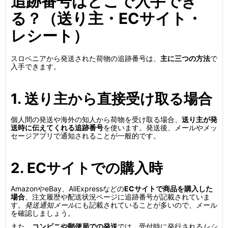
追跡番号はどこで入手でき
る？（送り主・ECサイト・
レシート）
スロベニアから発送された荷物の追跡番号は、
主に三つの方法
で
入手できます。
1. 送り主から直接受け取る場合
個人間の発送や海外の知人から荷物を受け取る場合、
送り主が発
送時に伝えてくれる追跡番号
を使います。発送後、メールやメッ
セージアプリで通知されることが一般的です。
2. ECサイトでの購入時
AmazonやeBay、AliExpressなどの
ECサイトで商品を購入した
場合
、注文履歴や配送状況ページに追跡番号が記載されていま
す。
発送通知メール
にも記載されていることが多いので、メール
を確認しましょう。
また、
コンビニや郵便局での発送
では、受付時に発行される
レシ