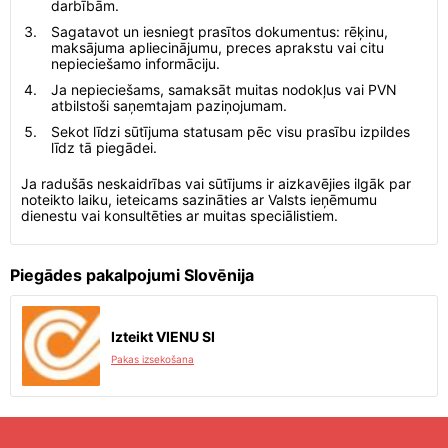
darbībām.
Sagatavot un iesniegt prasītos dokumentus: rēķinu,
maksājuma apliecinājumu, preces aprakstu vai citu
nepieciešamo informāciju.
Ja nepieciešams, samaksāt muitas nodokļus vai PVN
atbilstoši saņemtajam paziņojumam.
Sekot līdzi sūtījuma statusam pēc visu prasību izpildes
līdz tā piegādei.
Ja radušās neskaidrības vai sūtījums ir aizkavējies ilgāk par
noteikto laiku, ieteicams sazināties ar Valsts ieņēmumu
dienestu vai konsultēties ar muitas speciālistiem.
Piegādes pakalpojumi Slovēnija
Izteikt VIENU SI
Pakas izsekošana