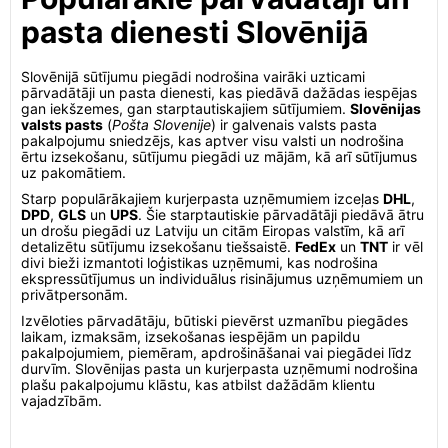
pasta dienesti Slovēnijā
Slovēnijā sūtījumu piegādi nodrošina vairāki uzticami
pārvadātāji un pasta dienesti, kas piedāvā dažādas iespējas
gan iekšzemes, gan starptautiskajiem sūtījumiem.
Slovēnijas
valsts pasts
(
Pošta Slovenije
) ir galvenais valsts pasta
pakalpojumu sniedzējs, kas aptver visu valsti un nodrošina
ērtu izsekošanu, sūtījumu piegādi uz mājām, kā arī sūtījumus
uz pakomātiem.
Starp populārākajiem kurjerpasta uzņēmumiem izceļas
DHL
,
DPD
,
GLS
un
UPS
. Šie starptautiskie pārvadātāji piedāvā ātru
un drošu piegādi uz Latviju un citām Eiropas valstīm, kā arī
detalizētu sūtījumu izsekošanu tiešsaistē.
FedEx
un
TNT
ir vēl
divi bieži izmantoti loģistikas uzņēmumi, kas nodrošina
ekspressūtījumus un individuālus risinājumus uzņēmumiem un
privātpersonām.
Izvēloties pārvadātāju, būtiski pievērst uzmanību piegādes
laikam, izmaksām, izsekošanas iespējām un papildu
pakalpojumiem, piemēram, apdrošināšanai vai piegādei līdz
durvīm. Slovēnijas pasta un kurjerpasta uzņēmumi nodrošina
plašu pakalpojumu klāstu, kas atbilst dažādām klientu
vajadzībām.