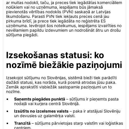
ar muitas nodokli, taču, ja preces tiek iegādātas komerciāliem
nolūkiem vai no uzņēmuma, iespējams būs jāmaksā
pievienotās vērtības nodoklis (PVN) saskaņā ar Latvijas
likumdošanu. Parasti PVN tiek iekļauts preces cenā jau
pirkuma brīdī, ja prece tiek iegādāta no reģistrēta ES
uzņēmuma. Ievērojot šos noteikumus, iespējams izvairīties no
nevēlamiem papildu izdevumiem un nodrošināt ātru un drošu
sūtījuma piegādi.
Izsekošanas statusi: ko
nozīmē biežākie paziņojumi
Izsekojot sūtījumu no Slovēnijas, sistēmā bieži tiek parādīti
dažādi statusi, kas norāda, kurā posmā atrodas jūsu paka.
Zemāk aprakstīti visbiežāk sastopamie paziņojumi un to
nozīme.
Saņemts piegādes punktā
– sūtījums ir pieņemts pasta
nodaļā vai kurjera centrā Slovēnijā.
Izsūtīts no izcelsmes valsts
– paka ir atstājusi Slovēniju
un devusies uz galamērķa valsti.
Tranzītā
– sūtījums pārvietojas starp valstīm vai loģistikas
centriem.