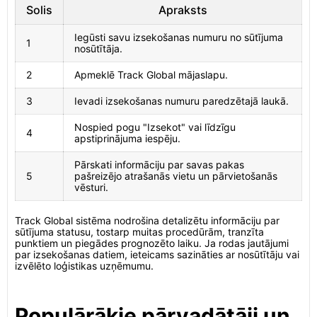
Solis
Apraksts
Iegūsti savu izsekošanas numuru no sūtījuma
1
nosūtītāja.
2
Apmeklē Track Global mājaslapu.
3
Ievadi izsekošanas numuru paredzētajā laukā.
Nospied pogu "Izsekot" vai līdzīgu
4
apstiprinājuma iespēju.
Pārskati informāciju par savas pakas
5
pašreizējo atrašanās vietu un pārvietošanās
vēsturi.
Track Global sistēma nodrošina detalizētu informāciju par
sūtījuma statusu, tostarp muitas procedūrām, tranzīta
punktiem un piegādes prognozēto laiku. Ja rodas jautājumi
par izsekošanas datiem, ieteicams sazināties ar nosūtītāju vai
izvēlēto loģistikas uzņēmumu.
Populārākie pārvadātāji un