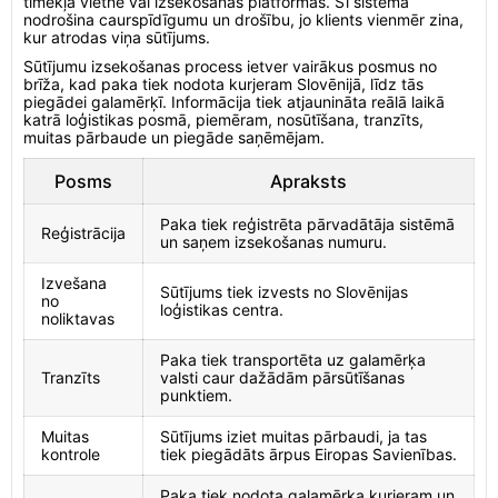
tīmekļa vietnē vai izsekošanas platformās. Šī sistēma
nodrošina caurspīdīgumu un drošību, jo klients vienmēr zina,
kur atrodas viņa sūtījums.
Sūtījumu izsekošanas process ietver vairākus posmus no
brīža, kad paka tiek nodota kurjeram Slovēnijā, līdz tās
piegādei galamērķī. Informācija tiek atjaunināta reālā laikā
katrā loģistikas posmā, piemēram, nosūtīšana, tranzīts,
muitas pārbaude un piegāde saņēmējam.
Posms
Apraksts
Paka tiek reģistrēta pārvadātāja sistēmā
Reģistrācija
un saņem izsekošanas numuru.
Izvešana
Sūtījums tiek izvests no Slovēnijas
no
loģistikas centra.
noliktavas
Paka tiek transportēta uz galamērķa
Tranzīts
valsti caur dažādām pārsūtīšanas
punktiem.
Muitas
Sūtījums iziet muitas pārbaudi, ja tas
kontrole
tiek piegādāts ārpus Eiropas Savienības.
Paka tiek nodota galamērķa kurjeram un