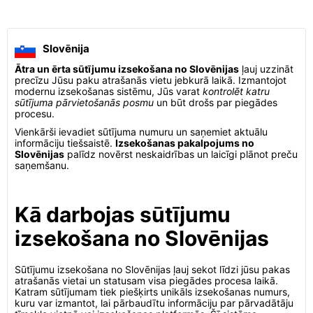
Slovēnija
Ātra un ērta sūtījumu izsekošana no Slovēnijas
ļauj uzzināt
precīzu Jūsu paku atrašanās vietu jebkurā laikā. Izmantojot
modernu izsekošanas sistēmu, Jūs varat
kontrolēt katru
sūtījuma pārvietošanās posmu
un būt drošs par piegādes
procesu.
Vienkārši ievadiet sūtījuma numuru un saņemiet aktuālu
informāciju tiešsaistē.
Izsekošanas pakalpojums no
Slovēnijas
palīdz novērst neskaidrības un laicīgi plānot preču
saņemšanu.
Kā darbojas sūtījumu
izsekošana no Slovēnijas
Sūtījumu izsekošana no Slovēnijas ļauj sekot līdzi jūsu pakas
atrašanās vietai un statusam visa piegādes procesa laikā.
Katram sūtījumam tiek piešķirts unikāls izsekošanas numurs,
kuru var izmantot, lai pārbaudītu informāciju par pārvadātāju