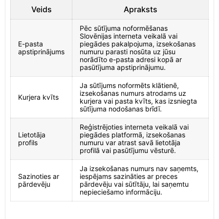
Veids
Apraksts
Pēc sūtījuma noformēšanas
Slovēnijas interneta veikalā vai
E-pasta
piegādes pakalpojuma, izsekošanas
apstiprinājums
numuru parasti nosūta uz jūsu
norādīto e-pasta adresi kopā ar
pasūtījuma apstiprinājumu.
Ja sūtījums noformēts klātienē,
izsekošanas numurs atrodams uz
Kurjera kvīts
kurjera vai pasta kvīts, kas izsniegta
sūtījuma nodošanas brīdī.
Reģistrējoties interneta veikalā vai
Lietotāja
piegādes platformā, izsekošanas
profils
numuru var atrast savā lietotāja
profilā vai pasūtījumu vēsturē.
Ja izsekošanas numurs nav saņemts,
Sazinoties ar
iespējams sazināties ar preces
pārdevēju
pārdevēju vai sūtītāju, lai saņemtu
nepieciešamo informāciju.