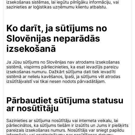
izsekošanas sistēmas, lai iegūtu pilnīgāku informāciju, vai
sazinieties ar loģistikas uzņēmumu klientu atbalstu.
Ko darīt, ja sūtījums no
Slovēnijas neparādās
izsekošanā
Ja Jūsu sūtījums no Slovēnijas nav atrodams izsekošanas
sistēmā, vispirms pārliecinieties, ka esat ievadījis pareizu
izsekošanas numuru. Dažkārt sūtījuma dati tiek ievadīti
sistēmā ar nelielu kavēšanos, īpaši, ja sūtījums vēl atrodas
izsūtītājvalstī vai tikai nesen nodots pārvadātājam.
Pārbaudiet sūtījuma statusu
ar nosūtītāju
Sazinieties ar sūtījuma nosūtītāju vai interneta veikalu, lai
pārliecinātos, ka sūtījums tiešām ir izsūtīts un Jums ir piešķirts
pareizais izsekošanas numurs. Nosūtītājs var sniegt papildu
informāciju vai apstiprinājumu par nosūtīšanas datumu.