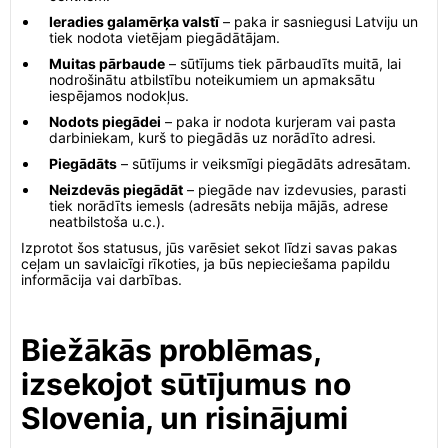
Ieradies galamērķa valstī
– paka ir sasniegusi Latviju un
tiek nodota vietējam piegādātājam.
Muitas pārbaude
– sūtījums tiek pārbaudīts muitā, lai
nodrošinātu atbilstību noteikumiem un apmaksātu
iespējamos nodokļus.
Nodots piegādei
– paka ir nodota kurjeram vai pasta
darbiniekam, kurš to piegādās uz norādīto adresi.
Piegādāts
– sūtījums ir veiksmīgi piegādāts adresātam.
Neizdevās piegādāt
– piegāde nav izdevusies, parasti
tiek norādīts iemesls (adresāts nebija mājās, adrese
neatbilstoša u.c.).
Izprotot šos statusus, jūs varēsiet sekot līdzi savas pakas
ceļam un savlaicīgi rīkoties, ja būs nepieciešama papildu
informācija vai darbības.
Biežākās problēmas,
izsekojot sūtījumus no
Slovenia, un risinājumi