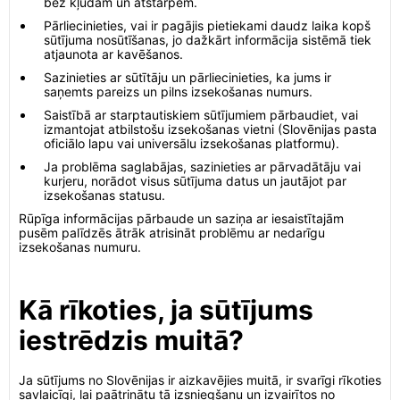
bez kļūdām un atstarpēm.
Pārliecinieties, vai ir pagājis pietiekami daudz laika kopš
sūtījuma nosūtīšanas, jo dažkārt informācija sistēmā tiek
atjaunota ar kavēšanos.
Sazinieties ar sūtītāju un pārliecinieties, ka jums ir
saņemts pareizs un pilns izsekošanas numurs.
Saistībā ar starptautiskiem sūtījumiem pārbaudiet, vai
izmantojat atbilstošu izsekošanas vietni (Slovēnijas pasta
oficiālo lapu vai universālu izsekošanas platformu).
Ja problēma saglabājas, sazinieties ar pārvadātāju vai
kurjeru, norādot visus sūtījuma datus un jautājot par
izsekošanas statusu.
Rūpīga informācijas pārbaude un saziņa ar iesaistītajām
pusēm palīdzēs ātrāk atrisināt problēmu ar nedarīgu
izsekošanas numuru.
Kā rīkoties, ja sūtījums
iestrēdzis muitā?
Ja sūtījums no Slovēnijas ir aizkavējies muitā, ir svarīgi rīkoties
savlaicīgi, lai paātrinātu tā izsniegšanu un izvairītos no