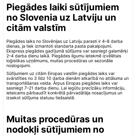
Piegādes laiki sūtījumiem
no Slovenia uz Latviju un
citām valstīm
Piegādes laiks no Slovēnijas uz Latviju parasti ir 4–8 darba
dienas, ja tiek izmantoti standarta pasta pakalpojumi.
Ekspress piegādes gadījumā sūtījums var sasniegt galamērķi
2–4 darba dienu laikā. Piegādes ilgumu ietekmē izvēlētais
loģistikas uzņēmums, muitas procedūras un sezonālie
noslogojumi.
Sūtījumiem uz citām Eiropas valstīm piegādes laiks var
svārstīties no 3 līdz 10 darba dienām atkarībā no attāluma un
transportēšanas veida. Ārpus Eiropas piegādes laiks var
sasniegt 7–21 darba dienu. Lai iegūtu precīzāku informāciju,
ieteicams pārbaudīt konkrētā pārvadātāja nosacījumus un
izsekot sūtījuma statusu tiešsaistē.
Muitas procedūras un
nodokļi sūtījumiem no