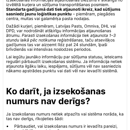
izvēlētā kurjera un sūtījuma transportēšanas posmiem.
Standarta gadījumā dati tiek atjaunoti ikreiz, kad sūtījums
sasniedz jaunu loģistikas punktu
– piemēram, piegādes
centra, muitas vai galamērķa pasta nodaļas.
Dažādi kurjeri, piemēram, Latvijas Pasts, Omniva, DHL vai
DPD, var nodrošināt atšķirīgu informācijas atjaunošanas
ātrumu.
Parasti izsekošanas informācija tiek atjaunota 1–3
stundu laikā pēc notikuma reģistrēšanas
, taču atsevišķos
gadījumos tas var aizņemt līdz pat 24 stundām, īpaši
brīvdienās vai intensīvas noslodzes periodos.
Lai iegūtu jaunāko informāciju par sūtījuma statusu, ieteicams
regulāri pārbaudīt izsekošanas sistēmu. Ja informācija netiek
atjaunota ilgāku laiku, iespējams, sūtījums vēl nav sasniedzis
nākamo apstrādes punktu vai dati vēl nav ievadīti sistēmā.
Ko darīt, ja izsekošanas
numurs nav derīgs?
Ja izsekošanas numurs netiek atpazīts vai sistēma norāda, ka
tas nav derīgs, rīkojieties šādi:
Pārbaudiet, vai izsekošanas numurs ir ievadīts pareizi,