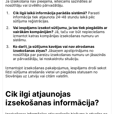
Ja izsekošana nav pieejama, ieteicams sazināties ar
nosūtītāju vai izvēlēto pārvadātāju.
Cik ilgā laikā informācija parādās sistēmā?
Parasti
informācija tiek atjaunota 24–48 stundu laikā pēc
sūtījuma reģistrācijas.
Vai iespējams izsekot sūtījumu, ja tas tiek piegādāts ar
vairākām kompānijām?
Jā, taču var būt nepieciešams
izmantot katras kompānijas izsekošanas numuru un
sistēmu.
Ko darīt, ja sūtījums kavējas vai nav atrodamas
izsekošanas ziņas?
Jāsaņem apstiprinājums no
nosūtītāja par pareizu izsekošanas numuru un jāsazinās
ar pārvadātāju, lai noskaidrotu situāciju.
Izmantojot izsekošanas pakalpojumus, iespējams droši sekot
līdzi sūtījuma atrašanās vietai un piegādes statusam no
Slovēnijas uz Latviju vai citām valstīm.
Cik ilgi atjaunojas
izsekošanas informācija?
Izsekošanas informācijas atjaunošanās biežums ir atkarīgs no