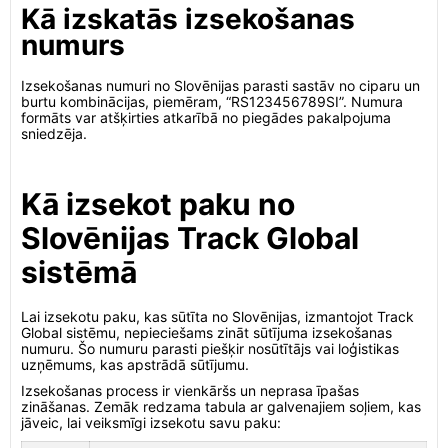
Kā izskatās izsekošanas
numurs
Izsekošanas numuri no Slovēnijas parasti sastāv no ciparu un
burtu kombinācijas, piemēram, “RS123456789SI”. Numura
formāts var atšķirties atkarībā no piegādes pakalpojuma
sniedzēja.
Kā izsekot paku no
Slovēnijas Track Global
sistēmā
Lai izsekotu paku, kas sūtīta no Slovēnijas, izmantojot Track
Global sistēmu, nepieciešams zināt sūtījuma izsekošanas
numuru. Šo numuru parasti piešķir nosūtītājs vai loģistikas
uzņēmums, kas apstrādā sūtījumu.
Izsekošanas process ir vienkāršs un neprasa īpašas
zināšanas. Zemāk redzama tabula ar galvenajiem soļiem, kas
jāveic, lai veiksmīgi izsekotu savu paku: