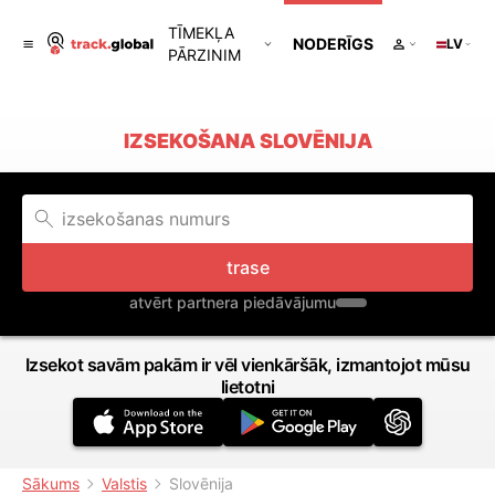
TĪMEKĻA
NODERĪGS
LV
PĀRZINIM
IZSEKOŠANA SLOVĒNIJA
trase
atvērt partnera piedāvājumu
Izsekot savām pakām ir vēl vienkāršāk, izmantojot mūsu
lietotni
Sākums
Valstis
Slovēnija