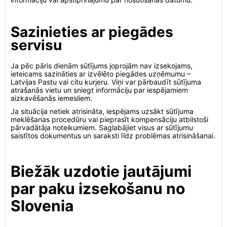
Sazinieties ar piegādes
servisu
Ja pēc pāris dienām sūtījums joprojām nav izsekojams,
ieteicams sazināties ar izvēlēto piegādes uzņēmumu –
Latvijas Pastu vai citu kurjeru. Viņi var pārbaudīt sūtījuma
atrašanās vietu un sniegt informāciju par iespējamiem
aizkavēšanās iemesliem.
Ja situācija netiek atrisināta, iespējams uzsākt sūtījuma
meklēšanas procedūru vai pieprasīt kompensāciju atbilstoši
pārvadātāja noteikumiem. Saglabājiet visus ar sūtījumu
saistītos dokumentus un saraksti līdz problēmas atrisināšanai.
Biežāk uzdotie jautājumi
par paku izsekošanu no
Slovenia