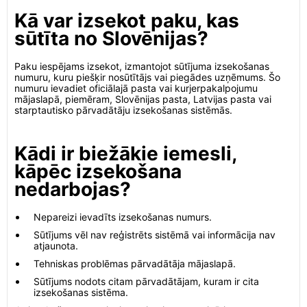
Kā var izsekot paku, kas
sūtīta no Slovēnijas?
Paku iespējams izsekot, izmantojot sūtījuma izsekošanas
numuru, kuru piešķir nosūtītājs vai piegādes uzņēmums. Šo
numuru ievadiet oficiālajā pasta vai kurjerpakalpojumu
mājaslapā, piemēram, Slovēnijas pasta, Latvijas pasta vai
starptautisko pārvadātāju izsekošanas sistēmās.
Kādi ir biežākie iemesli,
kāpēc izsekošana
nedarbojas?
Nepareizi ievadīts izsekošanas numurs.
Sūtījums vēl nav reģistrēts sistēmā vai informācija nav
atjaunota.
Tehniskas problēmas pārvadātāja mājaslapā.
Sūtījums nodots citam pārvadātājam, kuram ir cita
izsekošanas sistēma.