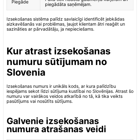
Piegāde
piegādāta saņēmējam.
Izsekošanas sistēma palīdz savlaicīgi identificēt jebkādas
aizkavēšanās vai problēmas, ļaujot klientam ātri reaģēt un
sazināties ar pārvadātāju, ja nepieciešams.
Kur atrast izsekošanas
numuru sūtījumam no
Slovenia
Izsekošanas numurs ir unikāls kods, ar kura palīdzību
iespējams sekot līdzi sūtījuma kustībai no Slovēnijas. Atrast šo
numuru var vairākos veidos atkarībā no tā, kā tika veikts
pasūtījums vai nosūtīts sūtījums.
Galvenie izsekošanas
numura atrašanas veidi