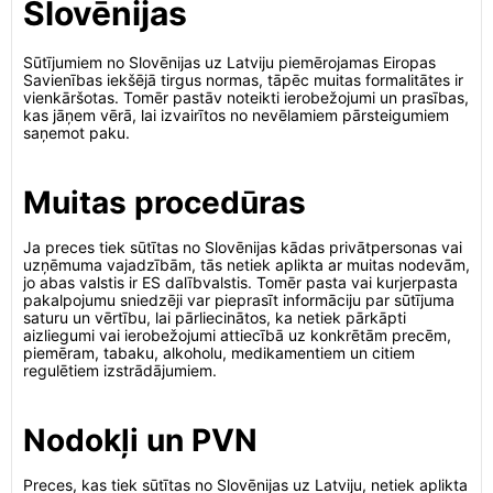
Slovēnijas
Sūtījumiem no Slovēnijas uz Latviju piemērojamas Eiropas
Savienības iekšējā tirgus normas, tāpēc muitas formalitātes ir
vienkāršotas. Tomēr pastāv noteikti ierobežojumi un prasības,
kas jāņem vērā, lai izvairītos no nevēlamiem pārsteigumiem
saņemot paku.
Muitas procedūras
Ja preces tiek sūtītas no Slovēnijas kādas privātpersonas vai
uzņēmuma vajadzībām, tās netiek aplikta ar muitas nodevām,
jo abas valstis ir ES dalībvalstis. Tomēr pasta vai kurjerpasta
pakalpojumu sniedzēji var pieprasīt informāciju par sūtījuma
saturu un vērtību, lai pārliecinātos, ka netiek pārkāpti
aizliegumi vai ierobežojumi attiecībā uz konkrētām precēm,
piemēram, tabaku, alkoholu, medikamentiem un citiem
regulētiem izstrādājumiem.
Nodokļi un PVN
Preces, kas tiek sūtītas no Slovēnijas uz Latviju, netiek aplikta