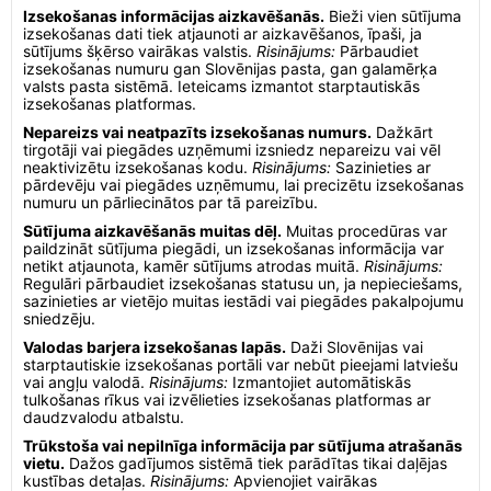
Izsekošanas informācijas aizkavēšanās.
Bieži vien sūtījuma
izsekošanas dati tiek atjaunoti ar aizkavēšanos, īpaši, ja
sūtījums šķērso vairākas valstis.
Risinājums:
Pārbaudiet
izsekošanas numuru gan Slovēnijas pasta, gan galamērķa
valsts pasta sistēmā. Ieteicams izmantot starptautiskās
izsekošanas platformas.
Nepareizs vai neatpazīts izsekošanas numurs.
Dažkārt
tirgotāji vai piegādes uzņēmumi izsniedz nepareizu vai vēl
neaktivizētu izsekošanas kodu.
Risinājums:
Sazinieties ar
pārdevēju vai piegādes uzņēmumu, lai precizētu izsekošanas
numuru un pārliecinātos par tā pareizību.
Sūtījuma aizkavēšanās muitas dēļ.
Muitas procedūras var
paildzināt sūtījuma piegādi, un izsekošanas informācija var
netikt atjaunota, kamēr sūtījums atrodas muitā.
Risinājums:
Regulāri pārbaudiet izsekošanas statusu un, ja nepieciešams,
sazinieties ar vietējo muitas iestādi vai piegādes pakalpojumu
sniedzēju.
Valodas barjera izsekošanas lapās.
Daži Slovēnijas vai
starptautiskie izsekošanas portāli var nebūt pieejami latviešu
vai angļu valodā.
Risinājums:
Izmantojiet automātiskās
tulkošanas rīkus vai izvēlieties izsekošanas platformas ar
daudzvalodu atbalstu.
Trūkstoša vai nepilnīga informācija par sūtījuma atrašanās
vietu.
Dažos gadījumos sistēmā tiek parādītas tikai daļējas
kustības detaļas.
Risinājums:
Apvienojiet vairākas