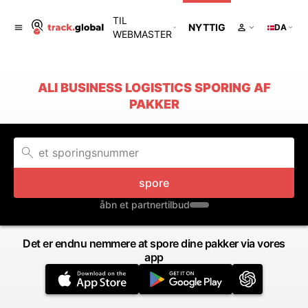
TIL
NYTTIG
DA
WEBMASTER
ALI BUSINESS LOGISTICS SPORING AF
PAKKER
spore
åbn et partnertilbud
Det er endnu nemmere at spore dine pakker via vores
app