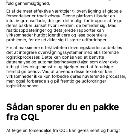
fuld gennemsigtighed.
Et af de mest effektive værktøjer til overvågning af globale
forsendelser er
track.global
. Denne platform tilbyder en
intuitiv grænseflade, der gør det muligt for brugere at følge
deres pakker uanset hvor i verden, de befinder sig. Med
realtidsopdateringer og detaljerede rapporter kan
virksomheder hurtigt identificere og løse potentielle
problemer, før de udvikler sig til større udfordringer.
For at maksimere effektiviteten i leveringskæden anbefales
det at integrere overvågningssystemer med eksisterende
logistikprocesser. Dette kan opnås ved at benytte
dataanalyse og automatiseringsværktøjer, som giver dyb
indsigt i leveringsmønstre og hjælper med at forudsige
fremtidige behov. Ved at anvende disse teknikker kan
virksomheder ikke kun forbedre deres nuværende processer,
men også forberede sig på fremtidige udfordringer i
logistikbranchen.
Sådan sporer du en pakke
fra CQL
At følge en forsendelse fra CQL kan gøres nemt og hurtigt