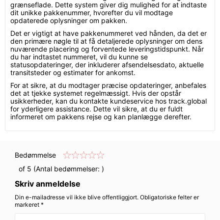
grænseflade. Dette system giver dig mulighed for at indtaste
dit unikke pakkenummer, hvorefter du vil modtage
opdaterede oplysninger om pakken.
Det er vigtigt at have pakkenummeret ved hånden, da det er
den primære nøgle til at få detaljerede oplysninger om dens
nuværende placering og forventede leveringstidspunkt. Når
du har indtastet nummeret, vil du kunne se
statusopdateringer, der inkluderer afsendelsesdato, aktuelle
transitsteder og estimater for ankomst.
For at sikre, at du modtager præcise opdateringer, anbefales
det at tjekke systemet regelmæssigt. Hvis der opstår
usikkerheder, kan du kontakte kundeservice hos track.global
for yderligere assistance. Dette vil sikre, at du er fuldt
informeret om pakkens rejse og kan planlægge derefter.
Bedømmelse
of 5 (Antal bedømmelser:
)
Skriv anmeldelse
Din e-mailadresse vil ikke blive offentliggjort. Obligatoriske felter er
markeret *