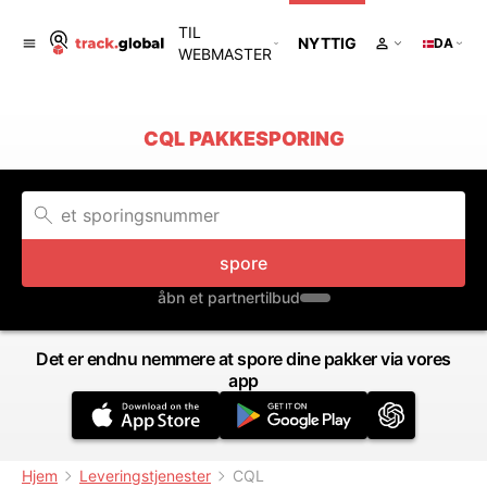
TIL
NYTTIG
DA
WEBMASTER
CQL PAKKESPORING
spore
åbn et partnertilbud
Det er endnu nemmere at spore dine pakker via vores
app
Hjem
Leveringstjenester
CQL