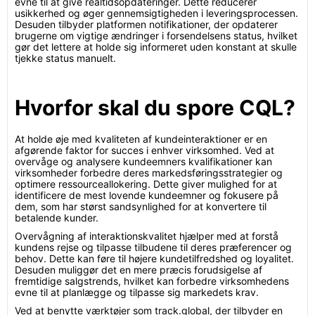
evne til at give realtidsopdateringer. Dette reducerer
usikkerhed og øger gennemsigtigheden i leveringsprocessen.
Desuden tilbyder platformen notifikationer, der opdaterer
brugerne om vigtige ændringer i forsendelsens status, hvilket
gør det lettere at holde sig informeret uden konstant at skulle
tjekke status manuelt.
Hvorfor skal du spore CQL?
At holde øje med kvaliteten af kundeinteraktioner er en
afgørende faktor for succes i enhver virksomhed. Ved at
overvåge og analysere kundeemners kvalifikationer kan
virksomheder forbedre deres markedsføringsstrategier og
optimere ressourceallokering. Dette giver mulighed for at
identificere de mest lovende kundeemner og fokusere på
dem, som har størst sandsynlighed for at konvertere til
betalende kunder.
Overvågning af interaktionskvalitet hjælper med at forstå
kundens rejse og tilpasse tilbudene til deres præferencer og
behov. Dette kan føre til højere kundetilfredshed og loyalitet.
Desuden muliggør det en mere præcis forudsigelse af
fremtidige salgstrends, hvilket kan forbedre virksomhedens
evne til at planlægge og tilpasse sig markedets krav.
Ved at benytte værktøjer som track.global, der tilbyder en