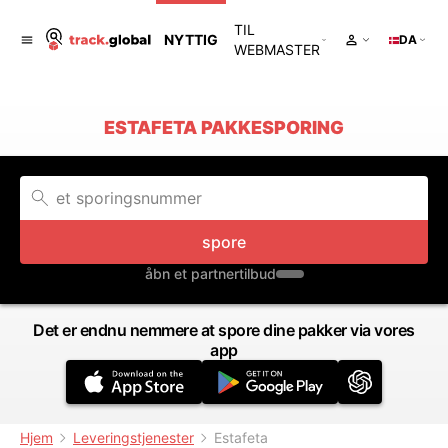
TIL
NYTTIG
DA
WEBMASTER
ESTAFETA PAKKESPORING
spore
åbn et partnertilbud
Det er endnu nemmere at spore dine pakker via vores
app
Hjem
Leveringstjenester
Estafeta