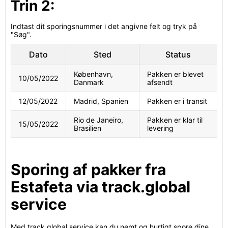
Trin 2:
Indtast dit sporingsnummer i det angivne felt og tryk på
"Søg".
Dato
Sted
Status
København,
Pakken er blevet
10/05/2022
Danmark
afsendt
12/05/2022
Madrid, Spanien
Pakken er i transit
Rio de Janeiro,
Pakken er klar til
15/05/2022
Brasilien
levering
Sporing af pakker fra
Estafeta via track.global
service
Med track.global service kan du nemt og hurtigt spore dine