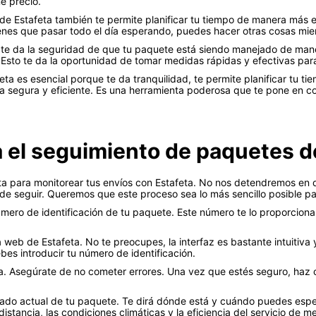
ne precio.
de Estafeta también te permite planificar tu tiempo de manera más e
enes que pasar todo el día esperando, puedes hacer otras cosas mie
te da la seguridad de que tu paquete está siendo manejado de maner
. Esto te da la oportunidad de tomar medidas rápidas y efectivas par
ta es esencial porque te da tranquilidad, te permite planificar tu ti
segura y eficiente. Es una herramienta poderosa que te pone en con
a el seguimiento de paquetes d
 para monitorear tus envíos con Estafeta. No nos detendremos en de
de seguir. Queremos que este proceso sea lo más sencillo posible par
ero de identificación de tu paquete. Este número te lo proporciona 
web de Estafeta. No te preocupes, la interfaz es bastante intuitiva y 
es introducir tu número de identificación.
. Asegúrate de no cometer errores. Una vez que estés seguro, haz c
tado actual de tu paquete. Te dirá dónde está y cuándo puedes espe
stancia, las condiciones climáticas y la eficiencia del servicio de me