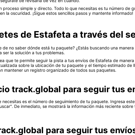
asegúrate de revisarla de vez en cuando.
 proceso simple y directo. Todo lo que necesitas es tu número de gu
n la oscuridad. ¡Sigue estos sencillos pasos y mantente informado!
es de Estafeta a través del se
 de no saber dónde está tu paquete? ¿Estás buscando una manera efi
 ser la solución a tus problemas.
nea que te permite seguir la pista a tus envíos de Estafeta de manera
alizada sobre la ubicación de tu paquete y el tiempo estimado de ll
tan mantener un registro organizado de todos sus paquetes.
cio track.global para seguir tus 
 que necesitas es el número de seguimiento de tu paquete. Ingresa es
buscar". De inmediato, se mostrará la información más reciente sobre t
track.global para seguir tus envío