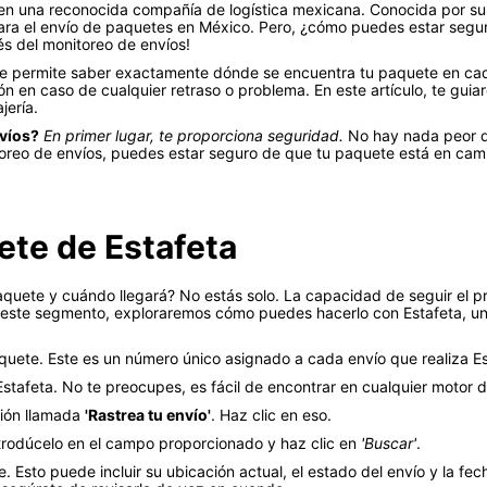
en una reconocida compañía de logística mexicana. Conocida por su c
 para el envío de paquetes en México. Pero, ¿cómo puedes estar seg
és del monitoreo de envíos!
te permite saber exactamente dónde se encuentra tu paquete en cad
ión en caso de cualquier retraso o problema. En este artículo, te gu
ería.
nvíos?
En primer lugar, te proporciona seguridad.
No hay nada peor q
toreo de envíos, puedes estar seguro de que tu paquete está en cami
te de Estafeta
quete y cuándo llegará? No estás solo. La capacidad de seguir el p
 este segmento, exploraremos cómo puedes hacerlo con Estafeta, un
quete. Este es un número único asignado a cada envío que realiza E
de Estafeta. No te preocupes, es fácil de encontrar en cualquier motor
ción llamada
'Rastrea tu envío'
. Haz clic en eso.
ntrodúcelo en el campo proporcionado y haz clic en
'Buscar'
.
. Esto puede incluir su ubicación actual, el estado del envío y la f