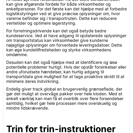
kan give afgørende fordele for både virksomheder og
enkeltpersoner. For det første kan det hjælpe med at forbedre
logistikstyringen ved at give præcise oplysninger om, hvor
varerne befinder sig i transportruten. Dette kan reducere
ventetider og optimere lagerstyring.
For forretningsdrivende kan det også betyde bedre
kundeservice. Ved at have adgang til opdaterede oplysninger
om transportstatus kan virksomheder give kunderne
nøjagtige oplysninger om forventede leveringsdatoer. Dette
kan øge kundetilfredsheden og styrke virksomhedens
omdømme.
Desuden kan det også hjælpe med at identificere og løse
potentielle problemer hurtigt. Hvis der opstår forsinkelser eller
andre uforudsete hændelser, kan hurtig adgang til
transportdata give mulighed for at tage proaktive skridt til at
minimere deres indvirkning.
Endelig giver track.global en brugervenlig grænseflade, der
gør det muligt at overvåge pakker over hele kloden. Med et
enkelt værktøj kan man få et overblik over flere forsendelser
samtidig, hvilket gør hele processen mere overskuelig og
mindre tidskrævende.
Trin for trin-instruktioner