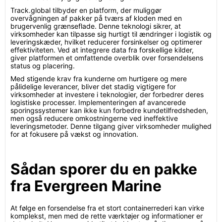
Track.global tilbyder en platform, der muliggør
overvågningen af pakker på tværs af kloden med en
brugervenlig grænseflade. Denne teknologi sikrer, at
virksomheder kan tilpasse sig hurtigt til ændringer i logistik og
leveringskæder, hvilket reducerer forsinkelser og optimerer
effektiviteten. Ved at integrere data fra forskellige kilder,
giver platformen et omfattende overblik over forsendelsens
status og placering.
Med stigende krav fra kunderne om hurtigere og mere
pålidelige leverancer, bliver det stadig vigtigere for
virksomheder at investere i teknologier, der forbedrer deres
logistiske processer. Implementeringen af avancerede
sporingssystemer kan ikke kun forbedre kundetilfredsheden,
men også reducere omkostningerne ved ineffektive
leveringsmetoder. Denne tilgang giver virksomheder mulighed
for at fokusere på vækst og innovation.
Sådan sporer du en pakke
fra Evergreen Marine
At følge en forsendelse fra et stort containerrederi kan virke
komplekst, men med de rette værktøjer og informationer er