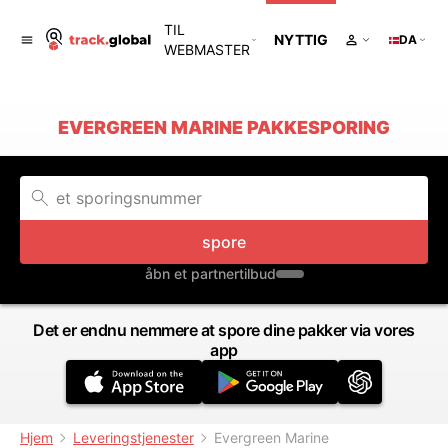
TIL
NYTTIG
DA
WEBMASTER
EVERGREEN MARINE PAKKESPORING
spore
åbn et partnertilbud
Det er endnu nemmere at spore dine pakker via vores
app
Hjem
Leveringstjenester
Evergreen Marine