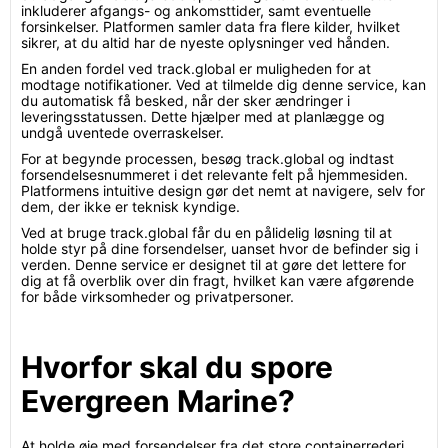
inkluderer afgangs- og ankomsttider, samt eventuelle
forsinkelser. Platformen samler data fra flere kilder, hvilket
sikrer, at du altid har de nyeste oplysninger ved hånden.
En anden fordel ved track.global er muligheden for at
modtage notifikationer. Ved at tilmelde dig denne service, kan
du automatisk få besked, når der sker ændringer i
leveringsstatussen. Dette hjælper med at planlægge og
undgå uventede overraskelser.
For at begynde processen, besøg track.global og indtast
forsendelsesnummeret i det relevante felt på hjemmesiden.
Platformens intuitive design gør det nemt at navigere, selv for
dem, der ikke er teknisk kyndige.
Ved at bruge track.global får du en pålidelig løsning til at
holde styr på dine forsendelser, uanset hvor de befinder sig i
verden. Denne service er designet til at gøre det lettere for
dig at få overblik over din fragt, hvilket kan være afgørende
for både virksomheder og privatpersoner.
Hvorfor skal du spore
Evergreen Marine?
At holde øje med forsendelser fra det store containerrederi