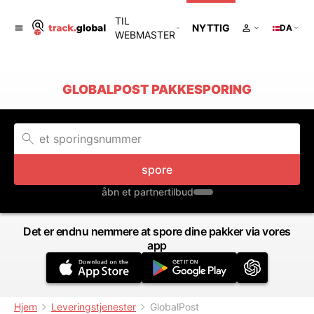
TIL
NYTTIG
DA
WEBMASTER
GLOBALPOST PAKKESPORING
spore
åbn et partnertilbud
Det er endnu nemmere at spore dine pakker via vores
app
Hjem
Leveringstjenester
GlobalPost