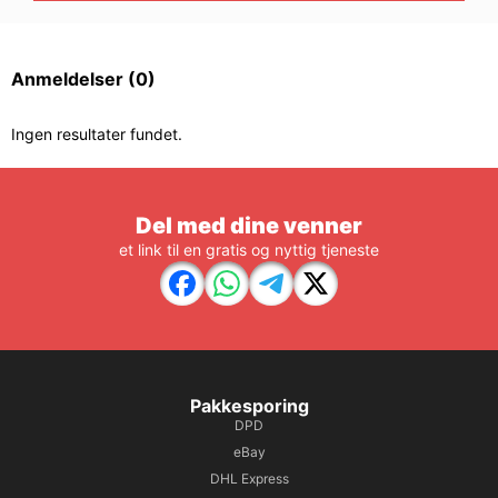
Anmeldelser
(0)
Ingen resultater fundet.
Del med dine venner
et link til en gratis og nyttig tjeneste
Pakkesporing
DPD
eBay
DHL Express