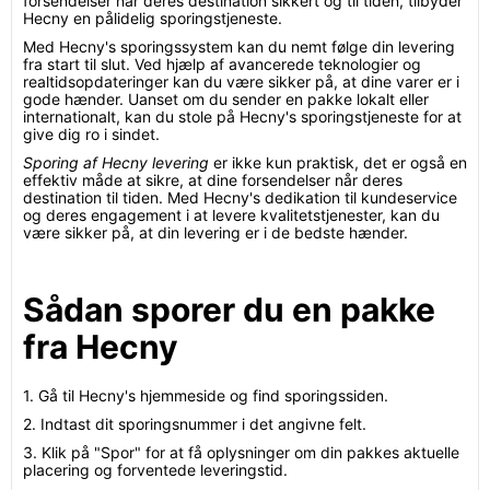
forsendelser når deres destination sikkert og til tiden, tilbyder
Hecny en pålidelig sporingstjeneste.
Med Hecny's sporingssystem kan du nemt følge din levering
fra start til slut. Ved hjælp af avancerede teknologier og
realtidsopdateringer kan du være sikker på, at dine varer er i
gode hænder. Uanset om du sender en pakke lokalt eller
internationalt, kan du stole på Hecny's sporingstjeneste for at
give dig ro i sindet.
Sporing af Hecny levering
er ikke kun praktisk, det er også en
effektiv måde at sikre, at dine forsendelser når deres
destination til tiden. Med Hecny's dedikation til kundeservice
og deres engagement i at levere kvalitetstjenester, kan du
være sikker på, at din levering er i de bedste hænder.
Sådan sporer du en pakke
fra Hecny
1. Gå til Hecny's hjemmeside og find sporingssiden.
2. Indtast dit sporingsnummer i det angivne felt.
3. Klik på "Spor" for at få oplysninger om din pakkes aktuelle
placering og forventede leveringstid.