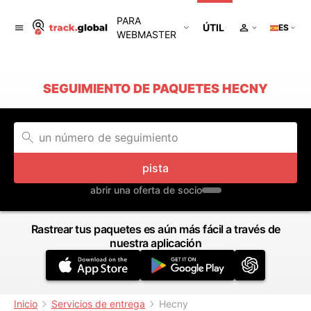
PARA
ÚTIL
ES
WEBMASTER
SEGUIMIENTO DE PAQUETES HECNY
pista
abrir una oferta de socio
Rastrear tus paquetes es aún más fácil a través de
nuestra aplicación
Inicio
Servicios de entrega
Hecny