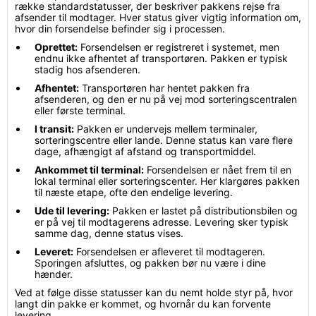
række standardstatusser, der beskriver pakkens rejse fra
afsender til modtager. Hver status giver vigtig information om,
hvor din forsendelse befinder sig i processen.
Oprettet:
Forsendelsen er registreret i systemet, men
endnu ikke afhentet af transportøren. Pakken er typisk
stadig hos afsenderen.
Afhentet:
Transportøren har hentet pakken fra
afsenderen, og den er nu på vej mod sorteringscentralen
eller første terminal.
I transit:
Pakken er undervejs mellem terminaler,
sorteringscentre eller lande. Denne status kan vare flere
dage, afhængigt af afstand og transportmiddel.
Ankommet til terminal:
Forsendelsen er nået frem til en
lokal terminal eller sorteringscenter. Her klargøres pakken
til næste etape, ofte den endelige levering.
Ude til levering:
Pakken er lastet på distributionsbilen og
er på vej til modtagerens adresse. Levering sker typisk
samme dag, denne status vises.
Leveret:
Forsendelsen er afleveret til modtageren.
Sporingen afsluttes, og pakken bør nu være i dine
hænder.
Ved at følge disse statusser kan du nemt holde styr på, hvor
langt din pakke er kommet, og hvornår du kan forvente
levering.