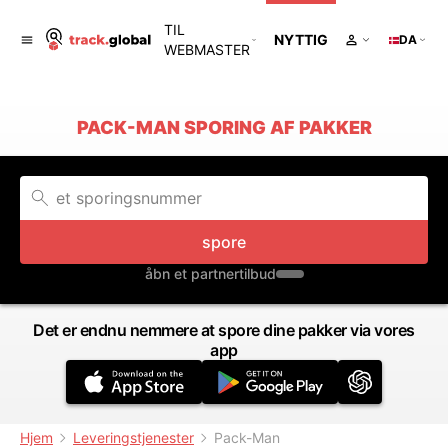
TIL
NYTTIG
DA
WEBMASTER
PACK-MAN SPORING AF PAKKER
spore
åbn et partnertilbud
Det er endnu nemmere at spore dine pakker via vores
app
Hjem
Leveringstjenester
Pack-Man