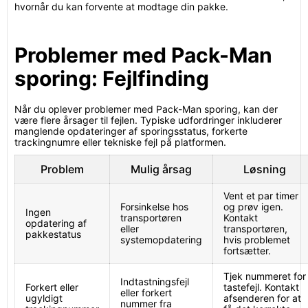
hvornår du kan forvente at modtage din pakke.
Problemer med Pack-Man
sporing: Fejlfinding
Når du oplever problemer med Pack-Man sporing, kan der
være flere årsager til fejlen. Typiske udfordringer inkluderer
manglende opdateringer af sporingsstatus, forkerte
trackingnumre eller tekniske fejl på platformen.
Problem
Mulig årsag
Løsning
Vent et par timer
Forsinkelse hos
og prøv igen.
Ingen
transportøren
Kontakt
opdatering af
eller
transportøren,
pakkestatus
systemopdatering
hvis problemet
fortsætter.
Tjek nummeret for
Indtastningsfejl
Forkert eller
tastefejl. Kontakt
eller forkert
ugyldigt
afsenderen for at
nummer fra