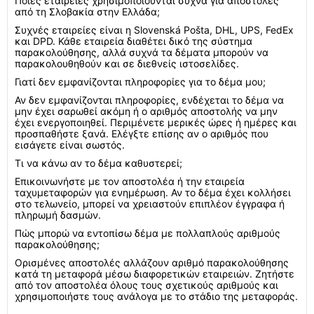
Ποιες εταιρείες χρησιμοποιούνται συχνά για αποστολές
από τη Σλοβακία στην Ελλάδα;
Συχνές εταιρείες είναι η Slovenská Pošta, DHL, UPS, FedEx
και DPD. Κάθε εταιρεία διαθέτει δικό της σύστημα
παρακολούθησης, αλλά συχνά τα δέματα μπορούν να
παρακολουθηθούν και σε διεθνείς ιστοσελίδες.
Γιατί δεν εμφανίζονται πληροφορίες για το δέμα μου;
Αν δεν εμφανίζονται πληροφορίες, ενδέχεται το δέμα να
μην έχει σαρωθεί ακόμη ή ο αριθμός αποστολής να μην
έχει ενεργοποιηθεί. Περιμένετε μερικές ώρες ή ημέρες και
προσπαθήστε ξανά. Ελέγξτε επίσης αν ο αριθμός που
εισάγετε είναι σωστός.
Τι να κάνω αν το δέμα καθυστερεί;
Επικοινωνήστε με τον αποστολέα ή την εταιρεία
ταχυμεταφορών για ενημέρωση. Αν το δέμα έχει κολλήσει
στο τελωνείο, μπορεί να χρειαστούν επιπλέον έγγραφα ή
πληρωμή δασμών.
Πώς μπορώ να εντοπίσω δέμα με πολλαπλούς αριθμούς
παρακολούθησης;
Ορισμένες αποστολές αλλάζουν αριθμό παρακολούθησης
κατά τη μεταφορά μέσω διαφορετικών εταιρειών. Ζητήστε
από τον αποστολέα όλους τους σχετικούς αριθμούς και
χρησιμοποιήστε τους ανάλογα με το στάδιο της μεταφοράς.