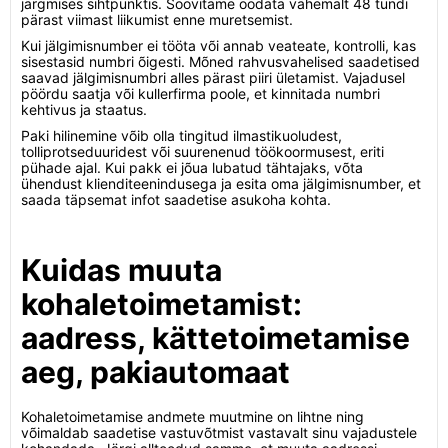
järgmises sihtpunktis. Soovitame oodata vähemalt 48 tundi
pärast viimast liikumist enne muretsemist.
Kui jälgimisnumber ei tööta või annab veateate, kontrolli, kas
sisestasid numbri õigesti. Mõned rahvusvahelised saadetised
saavad jälgimisnumbri alles pärast piiri ületamist. Vajadusel
pöördu saatja või kullerfirma poole, et kinnitada numbri
kehtivus ja staatus.
Paki hilinemine võib olla tingitud ilmastikuoludest,
tolliprotseduuridest või suurenenud töökoormusest, eriti
pühade ajal. Kui pakk ei jõua lubatud tähtajaks, võta
ühendust klienditeenindusega ja esita oma jälgimisnumber, et
saada täpsemat infot saadetise asukoha kohta.
Kuidas muuta
kohaletoimetamist:
aadress, kättetoimetamise
aeg, pakiautomaat
Kohaletoimetamise andmete muutmine on lihtne ning
võimaldab saadetise vastuvõtmist vastavalt sinu vajadustele