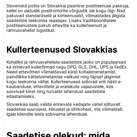
Slovenská pošta on Slovakkia peamine postiteenuse pakkuja,
kellel on ulatuslik postkontorite võrgustik üle kogu riigi. Nad
pakuvad standardseid ja kiirteenuseid, võimaldades jälgida
saadetiste teekonda reaalajas. Lisaks traditsioonilistele
postiteenustele pakub ettevõte ka kullerteenust ja
rahvusvahelist logistikat.
Kullerteenused Slovakkias
Kohalike ja rahvusvaheliste saadetiste jaoks on populaarsed
ka erinevad kullerfirmad nagu DPD, GLS, DHL, UPS ja FedEx.
Need ettevõtted võimaldavad kiiret kohaletoimetamist,
paindlikke kättetoimetamise valikuid ning täpset jälgimist
kogu teekonna vältel. Kullerteenused sobivad eriti hästi e-
kaubanduse, ettevõtete ja eraisikute vajadustele, kes
soovivad kiiret ning turvalist lahendust saadetiste
edastamiseks.
Slovakkias saab valida erinevate vedajate vahel sõltuvalt
saadetise suurusest, kiirusest ja sihtkohast, mis võimaldab
igale kliendile leida sobivaima lahenduse.
Saadetise olekud: mida