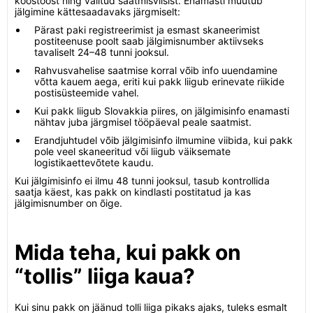
koostööst ning valitud saatmisviisist. Enamasti muutub
jälgimine kättesaadavaks järgmiselt:
Pärast paki registreerimist ja esmast skaneerimist
postiteenuse poolt saab jälgimisnumber aktiivseks
tavaliselt 24–48 tunni jooksul.
Rahvusvahelise saatmise korral võib info uuendamine
võtta kauem aega, eriti kui pakk liigub erinevate riikide
postisüsteemide vahel.
Kui pakk liigub Slovakkia piires, on jälgimisinfo enamasti
nähtav juba järgmisel tööpäeval peale saatmist.
Erandjuhtudel võib jälgimisinfo ilmumine viibida, kui pakk
pole veel skaneeritud või liigub väiksemate
logistikaettevõtete kaudu.
Kui jälgimisinfo ei ilmu 48 tunni jooksul, tasub kontrollida
saatja käest, kas pakk on kindlasti postitatud ja kas
jälgimisnumber on õige.
Mida teha, kui pakk on
“tollis” liiga kaua?
Kui sinu pakk on jäänud tolli liiga pikaks ajaks, tuleks esmalt