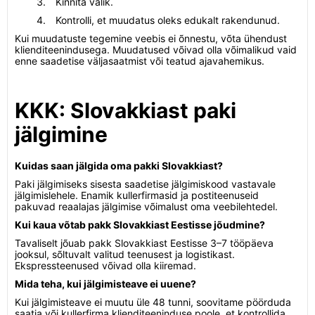
Kinnita valik.
Kontrolli, et muudatus oleks edukalt rakendunud.
Kui muudatuste tegemine veebis ei õnnestu, võta ühendust
klienditeenindusega. Muudatused võivad olla võimalikud vaid
enne saadetise väljasaatmist või teatud ajavahemikus.
KKK: Slovakkiast paki
jälgimine
Kuidas saan jälgida oma pakki Slovakkiast?
Paki jälgimiseks sisesta saadetise jälgimiskood vastavale
jälgimislehele. Enamik kullerfirmasid ja postiteenuseid
pakuvad reaalajas jälgimise võimalust oma veebilehtedel.
Kui kaua võtab pakk Slovakkiast Eestisse jõudmine?
Tavaliselt jõuab pakk Slovakkiast Eestisse 3–7 tööpäeva
jooksul, sõltuvalt valitud teenusest ja logistikast.
Ekspressteenused võivad olla kiiremad.
Mida teha, kui jälgimisteave ei uuene?
Kui jälgimisteave ei muutu üle 48 tunni, soovitame pöörduda
saatja või kullerfirma klienditeeninduse poole, et kontrollida