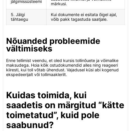
jälgimissüsteemi
märkusi.
5. Jälgi
Kui dokumente ei esitata õigel ajal,
tähtaegu
võib pakk tagastuda saatjale.
Nõuanded probleemide
vältimiseks
Enne tellimist veendu, et oled kursis tollinõuete ja võimalike
maksudega. Hoia kõik ostudokumendid alles ning reageeri
kiiresti, kui toll võtab ühendust. Vajadusel küsi abi kogenud
ekspedeerijalt või tollimaaklerilt.
Kuidas toimida, kui
saadetis on märgitud “kätte
toimetatud”, kuid pole
saabunud?