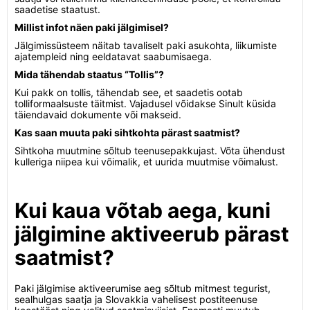
saadetise staatust.
Millist infot näen paki jälgimisel?
Jälgimissüsteem näitab tavaliselt paki asukohta, liikumiste
ajatempleid ning eeldatavat saabumisaega.
Mida tähendab staatus “Tollis”?
Kui pakk on tollis, tähendab see, et saadetis ootab
tolliformaalsuste täitmist. Vajadusel võidakse Sinult küsida
täiendavaid dokumente või makseid.
Kas saan muuta paki sihtkohta pärast saatmist?
Sihtkoha muutmine sõltub teenusepakkujast. Võta ühendust
kulleriga niipea kui võimalik, et uurida muutmise võimalust.
Kui kaua võtab aega, kuni
jälgimine aktiveerub pärast
saatmist?
Paki jälgimise aktiveerumise aeg sõltub mitmest tegurist,
sealhulgas saatja ja Slovakkia vahelisest postiteenuse