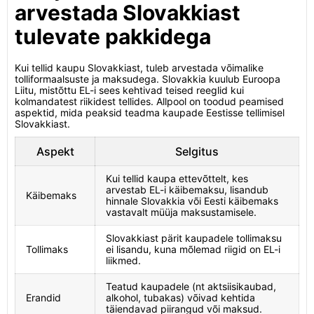
arvestada Slovakkiast
tulevate pakkidega
Kui tellid kaupu Slovakkiast, tuleb arvestada võimalike
tolliformaalsuste ja maksudega. Slovakkia kuulub Euroopa
Liitu, mistõttu EL-i sees kehtivad teised reeglid kui
kolmandatest riikidest tellides. Allpool on toodud peamised
aspektid, mida peaksid teadma kaupade Eestisse tellimisel
Slovakkiast.
Aspekt
Selgitus
Kui tellid kaupa ettevõttelt, kes
arvestab EL-i käibemaksu, lisandub
Käibemaks
hinnale Slovakkia või Eesti käibemaks
vastavalt müüja maksustamisele.
Slovakkiast pärit kaupadele tollimaksu
Tollimaks
ei lisandu, kuna mõlemad riigid on EL-i
liikmed.
Teatud kaupadele (nt aktsiisikaubad,
Erandid
alkohol, tubakas) võivad kehtida
täiendavad piirangud või maksud.