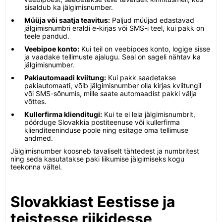
sisaldub ka jälgimisnumber.
Müüja või saatja teavitus:
Paljud müüjad edastavad
jälgimisnumbri eraldi e-kirjas või SMS-i teel, kui pakk on
teele pandud.
Veebipoe konto:
Kui teil on veebipoes konto, logige sisse
ja vaadake tellimuste ajalugu. Seal on sageli nähtav ka
jälgimisnumber.
Pakiautomaadi kviitung:
Kui pakk saadetakse
pakiautomaati, võib jälgimisnumber olla kirjas kviitungil
või SMS-sõnumis, mille saate automaadist pakki välja
võttes.
Kullerfirma klienditugi:
Kui te ei leia jälgimisnumbrit,
pöörduge Slovakkia postiteenuse või kullerfirma
klienditeeninduse poole ning esitage oma tellimuse
andmed.
Jälgimisnumber koosneb tavaliselt tähtedest ja numbritest
ning seda kasutatakse paki liikumise jälgimiseks kogu
teekonna vältel.
Slovakkiast Eestisse ja
teistesse riikidesse