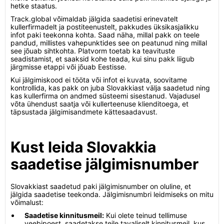
hetke staatus.
Track.global võimaldab jälgida saadetisi erinevatelt
kullerfirmadelt ja postiteenustelt, pakkudes üksikasjalikku
infot paki teekonna kohta. Saad näha, millal pakk on teele
pandud, millistes vahepunktides see on peatunud ning millal
see jõuab sihtkohta. Platvorm toetab ka teavituste
seadistamist, et saaksid kohe teada, kui sinu pakk liigub
järgmisse etappi või jõuab Eestisse.
Kui jälgimiskood ei tööta või infot ei kuvata, soovitame
kontrollida, kas pakk on juba Slovakkiast välja saadetud ning
kas kullerfirma on andmed süsteemi sisestanud. Vajadusel
võta ühendust saatja või kullerteenuse klienditoega, et
täpsustada jälgimisandmete kättesaadavust.
Kust leida Slovakkia
saadetise jälgimisnumber
Slovakkiast saadetud paki jälgimisnumber on oluline, et
jälgida saadetise teekonda. Jälgimisnumbri leidmiseks on mitu
võimalust:
Saadetise kinnitusmeil:
Kui olete teinud tellimuse
veebipoest, saadetakse teile tavaliselt kinnitusmeil, kus