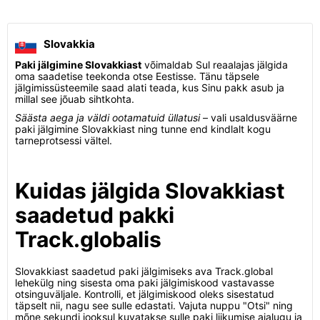
Slovakkia
Paki jälgimine Slovakkiast
võimaldab Sul reaalajas jälgida
oma saadetise teekonda otse Eestisse. Tänu täpsele
jälgimissüsteemile saad alati teada, kus Sinu pakk asub ja
millal see jõuab sihtkohta.
Säästa aega ja väldi ootamatuid üllatusi
– vali usaldusväärne
paki jälgimine Slovakkiast ning tunne end kindlalt kogu
tarneprotsessi vältel.
Kuidas jälgida Slovakkiast
saadetud pakki
Track.globalis
Slovakkiast saadetud paki jälgimiseks ava Track.global
lehekülg ning sisesta oma paki jälgimiskood vastavasse
otsinguväljale. Kontrolli, et jälgimiskood oleks sisestatud
täpselt nii, nagu see sulle edastati. Vajuta nuppu "Otsi" ning
mõne sekundi jooksul kuvatakse sulle paki liikumise ajalugu ja