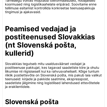
Tarneaegu võivad mõjutada tolliformaalsused, hooajalised
koormused ning logistikaahelate eripärad. Soovitame enne
tellimuse esitamist kontrollida konkreetse teenusepakkuja
tingimusi ja ajakavasid.
Peamised vedajad ja
postiteenused Slovakkias
(nt Slovenská pošta,
kullerid)
Slovakkias tegutseb mitu usaldusväärset vedajat ja
postiteenuse pakkujat, kes tagavad saadetiste kiire ja ohutu
liikumise nii riigisiseselt kui ka rahvusvaheliselt. Kõige tuntum
riiklik postiettevõte on Slovenská pošta, mis pakub laia valikut
teenuseid: kirjade ja pakkide saatmine, ekspresspost,
saadetiste jälgimine ning logistilised lahendused ettevõtetele
ja eraklientidele.
Slovenská pošta