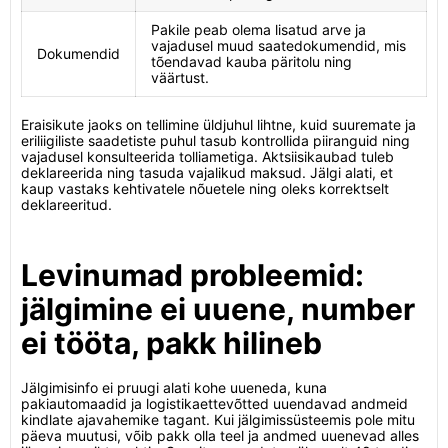
Pakile peab olema lisatud arve ja
vajadusel muud saatedokumendid, mis
Dokumendid
tõendavad kauba päritolu ning
väärtust.
Eraisikute jaoks on tellimine üldjuhul lihtne, kuid suuremate ja
eriliigiliste saadetiste puhul tasub kontrollida piiranguid ning
vajadusel konsulteerida tolliametiga. Aktsiisikaubad tuleb
deklareerida ning tasuda vajalikud maksud. Jälgi alati, et
kaup vastaks kehtivatele nõuetele ning oleks korrektselt
deklareeritud.
Levinumad probleemid:
jälgimine ei uuene, number
ei tööta, pakk hilineb
Jälgimisinfo ei pruugi alati kohe uueneda, kuna
pakiautomaadid ja logistikaettevõtted uuendavad andmeid
kindlate ajavahemike tagant. Kui jälgimissüsteemis pole mitu
päeva muutusi, võib pakk olla teel ja andmed uuenevad alles