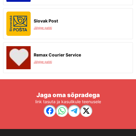
Slovak Post
Jälgige pakki
Remax Courier Service
Jälgige pakki
Jaga oma sõpradega
link tasuta ja kasulikule teenusele