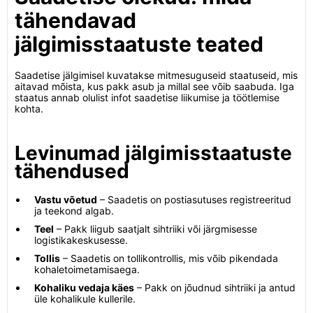
tähendavad
jälgimisstaatuste teated
Saadetise jälgimisel kuvatakse mitmesuguseid staatuseid, mis
aitavad mõista, kus pakk asub ja millal see võib saabuda. Iga
staatus annab olulist infot saadetise liikumise ja töötlemise
kohta.
Levinumad jälgimisstaatuste
tähendused
Vastu võetud
– Saadetis on postiasutuses registreeritud
ja teekond algab.
Teel
– Pakk liigub saatjalt sihtriiki või järgmisesse
logistikakeskusesse.
Tollis
– Saadetis on tollikontrollis, mis võib pikendada
kohaletoimetamisaega.
Kohaliku vedaja käes
– Pakk on jõudnud sihtriiki ja antud
üle kohalikule kullerile.