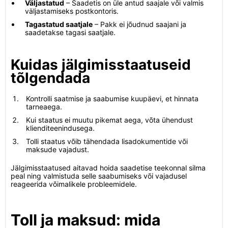
Väljastatud
– Saadetis on üle antud saajale või valmis
väljastamiseks postkontoris.
Tagastatud saatjale
– Pakk ei jõudnud saajani ja
saadetakse tagasi saatjale.
Kuidas jälgimisstaatuseid
tõlgendada
Kontrolli saatmise ja saabumise kuupäevi, et hinnata
tarneaega.
Kui staatus ei muutu pikemat aega, võta ühendust
klienditeenindusega.
Tolli staatus võib tähendada lisadokumentide või
maksude vajadust.
Jälgimisstaatused aitavad hoida saadetise teekonnal silma
peal ning valmistuda selle saabumiseks või vajadusel
reageerida võimalikele probleemidele.
Toll ja maksud: mida