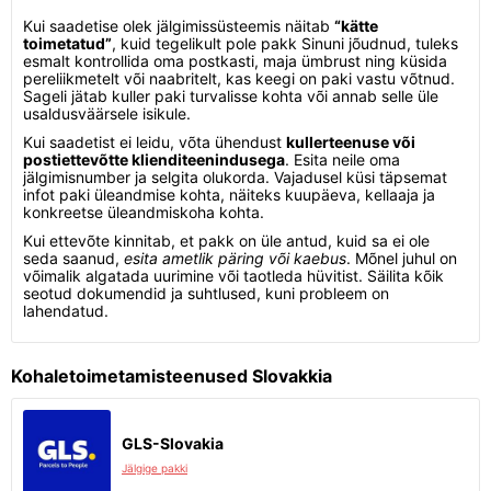
Kui saadetise olek jälgimissüsteemis näitab
“kätte
toimetatud”
, kuid tegelikult pole pakk Sinuni jõudnud, tuleks
esmalt kontrollida oma postkasti, maja ümbrust ning küsida
pereliikmetelt või naabritelt, kas keegi on paki vastu võtnud.
Sageli jätab kuller paki turvalisse kohta või annab selle üle
usaldusväärsele isikule.
Kui saadetist ei leidu, võta ühendust
kullerteenuse või
postiettevõtte klienditeenindusega
. Esita neile oma
jälgimisnumber ja selgita olukorda. Vajadusel küsi täpsemat
infot paki üleandmise kohta, näiteks kuupäeva, kellaaja ja
konkreetse üleandmiskoha kohta.
Kui ettevõte kinnitab, et pakk on üle antud, kuid sa ei ole
seda saanud,
esita ametlik päring või kaebus
. Mõnel juhul on
võimalik algatada uurimine või taotleda hüvitist. Säilita kõik
seotud dokumendid ja suhtlused, kuni probleem on
lahendatud.
Kohaletoimetamisteenused Slovakkia
GLS-Slovakia
Jälgige pakki