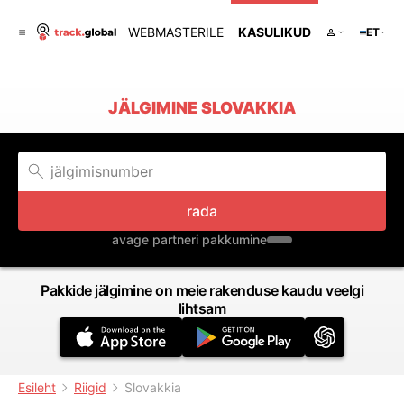
WEBMASTERILE
KASULIKUD
ET
JÄLGIMINE SLOVAKKIA
rada
avage partneri pakkumine
Pakkide jälgimine on meie rakenduse kaudu veelgi
lihtsam
Esileht
Riigid
Slovakkia