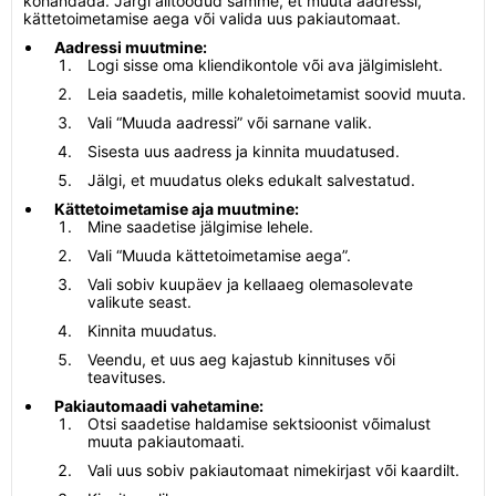
kohandada. Järgi alltoodud samme, et muuta aadressi,
kättetoimetamise aega või valida uus pakiautomaat.
Aadressi muutmine:
Logi sisse oma kliendikontole või ava jälgimisleht.
Leia saadetis, mille kohaletoimetamist soovid muuta.
Vali “Muuda aadressi” või sarnane valik.
Sisesta uus aadress ja kinnita muudatused.
Jälgi, et muudatus oleks edukalt salvestatud.
Kättetoimetamise aja muutmine:
Mine saadetise jälgimise lehele.
Vali “Muuda kättetoimetamise aega”.
Vali sobiv kuupäev ja kellaaeg olemasolevate
valikute seast.
Kinnita muudatus.
Veendu, et uus aeg kajastub kinnituses või
teavituses.
Pakiautomaadi vahetamine:
Otsi saadetise haldamise sektsioonist võimalust
muuta pakiautomaati.
Vali uus sobiv pakiautomaat nimekirjast või kaardilt.