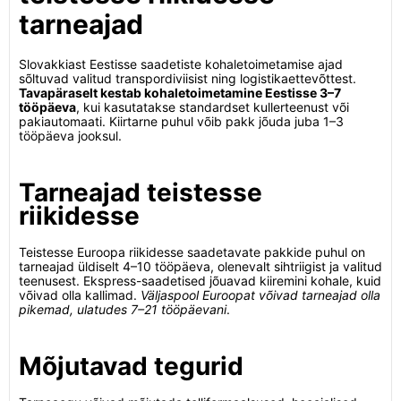
tarneajad
Slovakkiast Eestisse saadetiste kohaletoimetamise ajad
sõltuvad valitud transpordiviisist ning logistikaettevõttest.
Tavapäraselt kestab kohaletoimetamine Eestisse 3–7
tööpäeva
, kui kasutatakse standardset kullerteenust või
pakiautomaati. Kiirtarne puhul võib pakk jõuda juba 1–3
tööpäeva jooksul.
Tarneajad teistesse
riikidesse
Teistesse Euroopa riikidesse saadetavate pakkide puhul on
tarneajad üldiselt 4–10 tööpäeva, olenevalt sihtriigist ja valitud
teenusest. Ekspress-saadetised jõuavad kiiremini kohale, kuid
võivad olla kallimad.
Väljaspool Euroopat võivad tarneajad olla
pikemad, ulatudes 7–21 tööpäevani
.
Mõjutavad tegurid