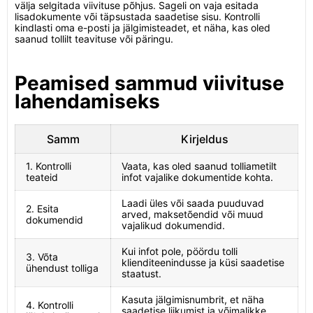
välja selgitada viivituse põhjus. Sageli on vaja esitada
lisadokumente või täpsustada saadetise sisu. Kontrolli
kindlasti oma e-posti ja jälgimisteadet, et näha, kas oled
saanud tollilt teavituse või päringu.
Peamised sammud viivituse
lahendamiseks
Samm
Kirjeldus
1. Kontrolli
Vaata, kas oled saanud tolliametilt
teateid
infot vajalike dokumentide kohta.
Laadi üles või saada puuduvad
2. Esita
arved, maksetõendid või muud
dokumendid
vajalikud dokumendid.
Kui infot pole, pöördu tolli
3. Võta
klienditeenindusse ja küsi saadetise
ühendust tolliga
staatust.
Kasuta jälgimisnumbrit, et näha
4. Kontrolli
saadetise liikumist ja võimalikke