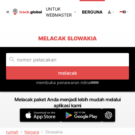
UNTUK
BERGUNA
ID
WEBMASTER
MELACAK SLOWAKIA
melacak
membuka penawaran mitra
Melacak paket Anda menjadi lebih mudah melalui
aplikasi kami
rumah
Negara
Slowakia