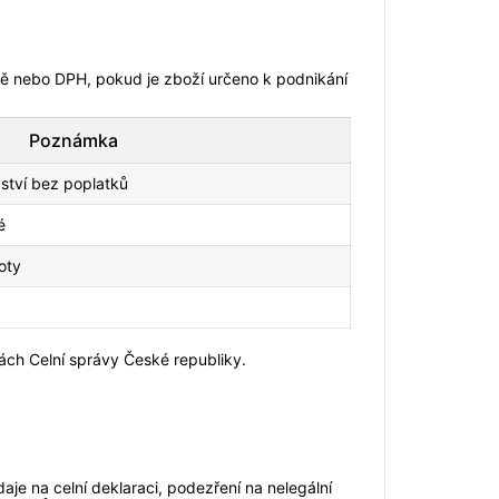
ně nebo DPH, pokud je zboží určeno k podnikání
Poznámka
tví bez poplatků
é
oty
kách Celní správy České republiky.
je na celní deklaraci, podezření na nelegální