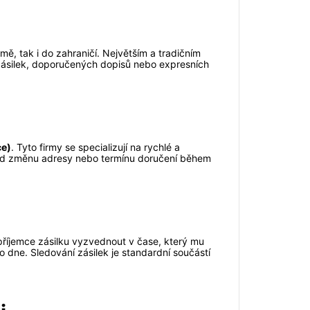
mě, tak i do zahraničí. Největším a tradičním
h zásilek, doporučených dopisů nebo expresních
ce)
. Tyto firmy se specializují na rychlé a
říklad změnu adresy nebo termínu doručení během
příjemce zásilku vyzvednout v čase, který mu
 dne. Sledování zásilek je standardní součástí