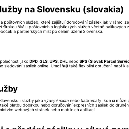
lužby na Slovensku (slovakia)
poštovních služeb, které zajišťují doručování zásilek jak v rámci ze
ízí širokou škálu poštovních a logistických služeb včetně balíkovýc
poboček a partnerských míst po celém území Slovenska.
polečnosti jako
DPD, GLS, UPS, DHL
nebo
SPS (Slovak Parcel Servi
ího sledování zásilek online. Umožňují také flexibilní doručení, nap
lužby
Slovensku i služby jako
výdejní místa
nebo
balíkomaty
, kde si může 
 také platbu dobírkou nebo doručování expresních zásilek do druhého
nictvím webových stránek nebo mobilních aplikací.