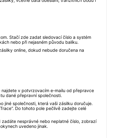
ásilky, včetně data odeslání, tranzitních bodů i
com. Stačí zde zadat sledovací číslo a systém
lkách nebo při nejasném původu balíku.
 zásilky online, dokud nebude doručena na
le najdete v potvrzovacím e-mailu od přepravce
tu dané přepravní společnosti.
jiné společnosti, která vaši zásilku doručuje.
Trace“. Do tohoto pole pečlivě zadejte celé
ud zadáte nesprávné nebo neplatné číslo, zobrazí
 pokynech uvedeno jinak.