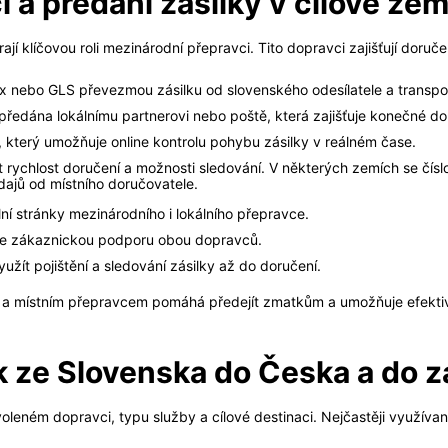
 a předání zásilky v cílové zem
ají klíčovou roli mezinárodní přepravci. Tito dopravci zajišťují doruče
 nebo GLS převezmou zásilku od slovenského odesílatele a transportu
 předána lokálnímu partnerovi nebo poště, která zajišťuje konečné do
který umožňuje online kontrolu pohybu zásilky v reálném čase.
 rychlost doručení a možnosti sledování. V některých zemích se číslo 
dajů od místního doručovatele.
ální stránky mezinárodního i lokálního přepravce.
te zákaznickou podporu obou dopravců.
žít pojištění a sledování zásilky až do doručení.
a místním přepravcem pomáhá předejít zmatkům a umožňuje efektivní 
k ze Slovenska do Česka a do z
oleném dopravci, typu služby a cílové destinaci. Nejčastěji využívan