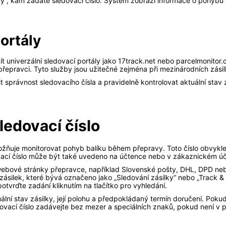
ky“, kam zadáte sledovací číslo. Systém zobrazí informace o pohybu z
ortály
 univerzální sledovací portály jako 17track.net nebo parcelmonitor.
řepravci. Tyto služby jsou užitečné zejména při mezinárodních zási
 správnost sledovacího čísla a pravidelně kontrolovat aktuální stav
sledovací číslo
 umožňuje monitorovat pohyb balíku během přepravy. Toto číslo obvyk
ovací číslo může být také uvedeno na účtence nebo v zákaznickém úč
í webové stránky přepravce, například Slovenské pošty, DHL, DPD nebo 
zásilek, které bývá označeno jako „Sledování zásilky“ nebo „Track & 
potvrďte zadání kliknutím na tlačítko pro vyhledání.
ální stav zásilky, její polohu a předpokládaný termín doručení. Pok
edovací číslo zadávejte bez mezer a speciálních znaků, pokud není v