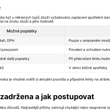
ě
může být u některých typů zboží vyžadováno zaplacení spotřební da
isí na druhu zboží a jeho hodnotě.
Možné poplatky
 daň, DPH
Pouze v omezeném množs
ní posouzení
Povolení a schválení nutn
dně další poplatky
Při překročení limitu hodn
tků
V rámci běžné spotřeby
ska je vhodné ověřit si aktuální pravidla a případné limity na strán
 zadržena a jak postupovat
ka důvodů. Nejčastější příčiny zahrnují chybějící nebo nesprávné úda