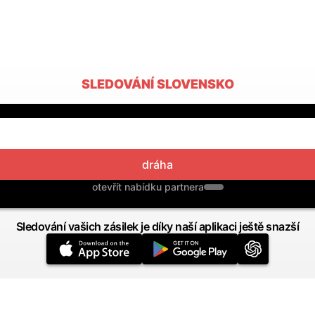
SLEDOVÁNÍ SLOVENSKO
dráha
otevřít nabídku partnera
Sledování vašich zásilek je díky naší aplikaci ještě snazší