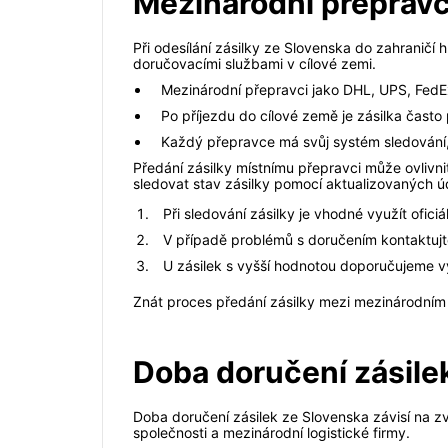
Mezinárodní přepravci
Při odesílání zásilky ze Slovenska do zahraničí hr
doručovacími službami v cílové zemi.
Mezinárodní přepravci jako DHL, UPS, FedEx
Po příjezdu do cílové země je zásilka často
Každý přepravce má svůj systém sledování, 
Předání zásilky místnímu přepravci může ovlivnit
sledovat stav zásilky pomocí aktualizovaných ú
Při sledování zásilky je vhodné využít ofici
V případě problémů s doručením kontaktuj
U zásilek s vyšší hodnotou doporučujeme vyu
Znát proces předání zásilky mezi mezinárodním 
Doba doručení zásile
Doba doručení zásilek ze Slovenska závisí na zv
společnosti a mezinárodní logistické firmy.