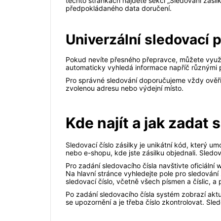
těchto stránkách najdete sekci „Sledování zásil
předpokládaného data doručení.
Univerzální sledovací p
Pokud nevíte přesného přepravce, můžete využít
automaticky vyhledá informace napříč různými p
Pro správné sledování doporučujeme vždy ověřit
zvolenou adresu nebo výdejní místo.
Kde najít a jak zadat 
Sledovací číslo zásilky je unikátní kód, který
nebo e-shopu, kde jste zásilku objednali. Sled
Pro zadání sledovacího čísla navštivte oficiáln
Na hlavní stránce vyhledejte pole pro sledování 
sledovací číslo, včetně všech písmen a číslic, a 
Po zadání sledovacího čísla systém zobrazí aktu
se upozornění a je třeba číslo zkontrolovat. Sl