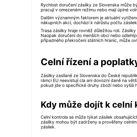
Rychlost doručení zásilky ze Slovenska může být
pracují v omezeném režimu nebo mají úplné vol
Dalším významným faktorem je aktuální vytížen
nákupních akcí, dochází k nárůstu počtu zásilek
Trasa zásilky hraje rovněž důležitou roli. Zásil
Naopak doručení do menších obcí nebo odlehlých 
případného překročení státních hranic, může ovl
Celní řízení a poplatk
Zásilky zasílané ze Slovenska do České republik
rámci EU neexistují cla ani dovozní daně na větš
pokud jde o specifické druhy zboží nebo vyšší 
Kdy může dojít k celní 
Celní kontrola se může týkat zásilek obsahující
zásilky mohou být zadrženy a prověřeny celním
zásilek.