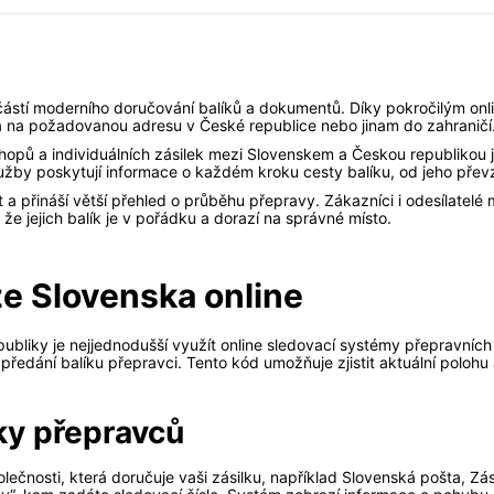
částí moderního doručování balíků a dokumentů. Díky pokročilým onl
 na požadovanou adresu v České republice nebo jinam do zahraničí
pů a individuálních zásilek mezi Slovenskem a Českou republikou je
lužby poskytují informace o každém kroku cesty balíku, od jeho převz
 a přináší větší přehled o průběhu přepravy. Zákazníci i odesílatelé 
, že jejich balík je v pořádku a dorazí na správné místo.
ze Slovenska online
ubliky je nejjednodušší využít online sledovací systémy přepravních
o předání balíku přepravci. Tento kód umožňuje zjistit aktuální polohu
ky přepravců
olečnosti, která doručuje vaši zásilku, například Slovenská pošta, 