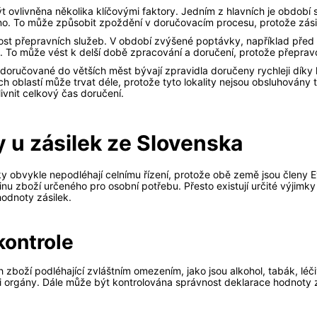
 ovlivněna několika klíčovými faktory. Jedním z hlavních je období s
no. To může způsobit zpoždění v doručovacím procesu, protože zás
ost přepravních služeb. V období zvýšené poptávky, například před
. To může vést k delší době zpracování a doručení, protože přepravc
ky doručované do větších měst bývají zpravidla doručeny rychleji díky 
oblastí může trvat déle, protože tyto lokality nejsou obsluhovány ta
ivnit celkový čas doručení.
y u zásilek ze Slovenska
y obvykle nepodléhají celnímu řízení, protože obě země jsou členy E
inu zboží určeného pro osobní potřebu. Přesto existují určité výjimk
hodnoty zásilek.
kontrole
ch zboží podléhající zvláštním omezením, jako jsou alkohol, tabák, lé
i orgány. Dále může být kontrolována správnost deklarace hodnoty 