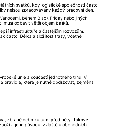
tátních svátků, kdy logistické společnosti často
ilky nejsou zpracovávány každý pracovní den.
 Vánocemi, během Black Friday nebo jiných
i musí odbavit větší objem balíků.
lepší infrastruktuře a častějším rozvozům.
k často. Délka a složitost trasy, včetně
vropské unie a součástí jednotného trhu. V
y a pravidla, která je nutné dodržovat, zejména
čiva, zbraně nebo kulturní předměty. Takové
zboží a jeho původu, zvláště u obchodních