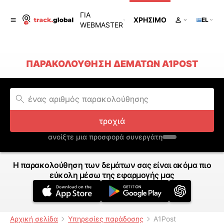
ΓΙΑ
ΧΡΉΣΙΜΟ
EL
WEBMASTER
ΠΑΡΑΚΟΛΟΎΘΗΣΗ ΔΕΜΆΤΩΝ A1POST
τροχιά
ανοίξτε μια προσφορά συνεργάτη
Η παρακολούθηση των δεμάτων σας είναι ακόμα πιο
εύκολη μέσω της εφαρμογής μας
Αρχική σελίδα
Υπηρεσίες παράδοσης
A1Post