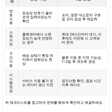
목
번
운송장 번호가 올바
호
숫자, 영문 대소문자 구분
르게 입력되었는지
오
및 오타 점검 후 재입력
확인
류
스
물류센터에서 스캔
최대 24시간까지 대기, 이
캔
정보가 늦게 반영되
후에도 미반영 시 고객센
지
는 경우
터 문의
연
구
배송 상태가 특정 위
간
물류 이동 중 지연 가능성,
치에서 멈춰있는 현
이
1~2일 후 재조회 권장
상
동
시
스
서비스 이용 불가 또
공지사항 확인, 점검 시간
템
는 데이터 갱신 지연
이후 재시도
점
검
위 체크리스트를 참고하여 문제를 빠르게 확인하고 해결하세요.