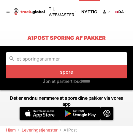
TIL
NYTTIG
DA
WEBMASTER
A1POST SPORING AF PAKKER
spore
åbn et partnertilbud
Det er endnu nemmere at spore dine pakker via vores
app
Hjem
Leveringstjenester
A1Post