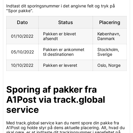
Indtast dit sporingsnummer i det angivne felt og tryk på
"Spor pakke".
Dato
Status
Placering
Pakken er blevet
København,
01/10/2022
afsendt
Danmark
Pakken er ankommet
Stockholm,
05/10/2022
til destinationen
Sverige
10/10/2022
Pakken er leveret
Oslo, Norge
Sporing af pakker fra
A1Post via track.global
service
Med track.global service kan du nemt spore din pakke fra
A1Post og holde styr på dens aktuelle placering. Alt, hvad du
skal gøre, er at indtaste dit trackingnummer i søgefeltet på