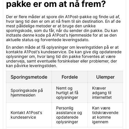
pakke er om at nå frem?
Der er flere måder at spore din A1Post-pakke og finde ud af,
hvor lang tid den er om at nå frem til sin destination. En af de
mest pålidelige metoder er at bruge den unikke
sporingskode, som du får, når du sender din pakke. Du kan
indtaste denne kode på A1Post's hjemmeside for at se den
aktuelle status og forventede leveringsdato.
En anden måde at få oplysninger om leveringstiden på er at
kontakte A1Post's kundeservice. De kan give dig opdaterede
oplysninger om, hvor lang tid din pakke forventes at være
undervejs, samt eventuelle forsinkelser eller problemer, der
kan påvirke leveringstiden.
Sporingsmetode
Fordele
Ulemper
Nemt og
Kræver
Sporingskode på
hurtigt at få
adgang til
hjemmesiden
oplysninger
internettet
Personlig
Kan være
Kontakt A1Post's
assistance og
tidskrævende
kundeservice
opdaterede
at komme
oplysninger
igennem