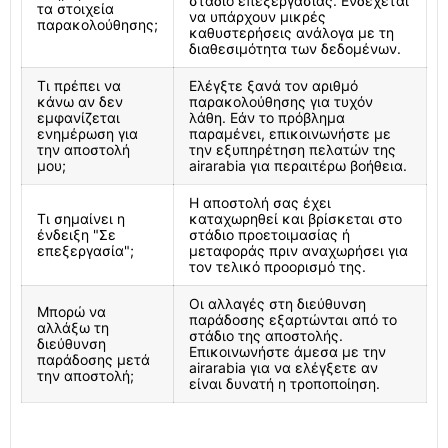
στάδιο επεξεργασίας. Ενδέχεται
τα στοιχεία
να υπάρχουν μικρές
παρακολούθησης;
καθυστερήσεις ανάλογα με τη
διαθεσιμότητα των δεδομένων.
Τι πρέπει να
Ελέγξτε ξανά τον αριθμό
κάνω αν δεν
παρακολούθησης για τυχόν
εμφανίζεται
λάθη. Εάν το πρόβλημα
ενημέρωση για
παραμένει, επικοινωνήστε με
την αποστολή
την εξυπηρέτηση πελατών της
μου;
airarabia για περαιτέρω βοήθεια.
Η αποστολή σας έχει
Τι σημαίνει η
καταχωρηθεί και βρίσκεται στο
ένδειξη "Σε
στάδιο προετοιμασίας ή
επεξεργασία";
μεταφοράς πριν αναχωρήσει για
τον τελικό προορισμό της.
Οι αλλαγές στη διεύθυνση
Μπορώ να
παράδοσης εξαρτώνται από το
αλλάξω τη
στάδιο της αποστολής.
διεύθυνση
Επικοινωνήστε άμεσα με την
παράδοσης μετά
airarabia για να ελέγξετε αν
την αποστολή;
είναι δυνατή η τροποποίηση.