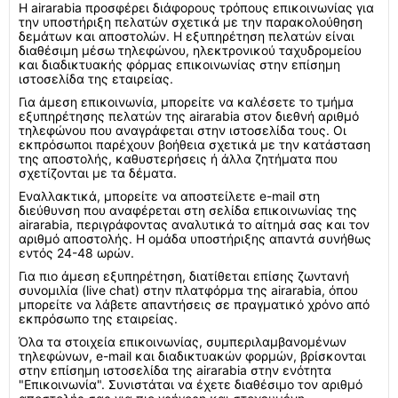
Η airarabia προσφέρει διάφορους τρόπους επικοινωνίας για
την υποστήριξη πελατών σχετικά με την παρακολούθηση
δεμάτων και αποστολών. Η εξυπηρέτηση πελατών είναι
διαθέσιμη μέσω τηλεφώνου, ηλεκτρονικού ταχυδρομείου
και διαδικτυακής φόρμας επικοινωνίας στην επίσημη
ιστοσελίδα της εταιρείας.
Για άμεση επικοινωνία, μπορείτε να καλέσετε το τμήμα
εξυπηρέτησης πελατών της airarabia στον διεθνή αριθμό
τηλεφώνου που αναγράφεται στην ιστοσελίδα τους. Οι
εκπρόσωποι παρέχουν βοήθεια σχετικά με την κατάσταση
της αποστολής, καθυστερήσεις ή άλλα ζητήματα που
σχετίζονται με τα δέματα.
Εναλλακτικά, μπορείτε να αποστείλετε e-mail στη
διεύθυνση που αναφέρεται στη σελίδα επικοινωνίας της
airarabia, περιγράφοντας αναλυτικά το αίτημά σας και τον
αριθμό αποστολής. Η ομάδα υποστήριξης απαντά συνήθως
εντός 24-48 ωρών.
Για πιο άμεση εξυπηρέτηση, διατίθεται επίσης ζωντανή
συνομιλία (live chat) στην πλατφόρμα της airarabia, όπου
μπορείτε να λάβετε απαντήσεις σε πραγματικό χρόνο από
εκπρόσωπο της εταιρείας.
Όλα τα στοιχεία επικοινωνίας, συμπεριλαμβανομένων
τηλεφώνων, e-mail και διαδικτυακών φορμών, βρίσκονται
στην επίσημη ιστοσελίδα της airarabia στην ενότητα
"Επικοινωνία". Συνιστάται να έχετε διαθέσιμο τον αριθμό