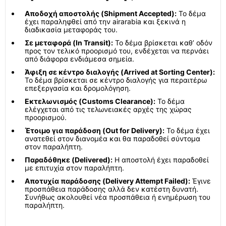
Αποδοχή αποστολής (Shipment Accepted):
Το δέμα
έχει παραληφθεί από την airarabia και ξεκινά η
διαδικασία μεταφοράς του.
Σε μεταφορά (In Transit):
Το δέμα βρίσκεται καθ’ οδόν
προς τον τελικό προορισμό του, ενδέχεται να περνάει
από διάφορα ενδιάμεσα σημεία.
Άφιξη σε κέντρο διαλογής (Arrived at Sorting Center):
Το δέμα βρίσκεται σε κέντρο διαλογής για περαιτέρω
επεξεργασία και δρομολόγηση.
Εκτελωνισμός (Customs Clearance):
Το δέμα
ελέγχεται από τις τελωνειακές αρχές της χώρας
προορισμού.
Έτοιμο για παράδοση (Out for Delivery):
Το δέμα έχει
ανατεθεί στον διανομέα και θα παραδοθεί σύντομα
στον παραλήπτη.
Παραδόθηκε (Delivered):
Η αποστολή έχει παραδοθεί
με επιτυχία στον παραλήπτη.
Αποτυχία παράδοσης (Delivery Attempt Failed):
Έγινε
προσπάθεια παράδοσης αλλά δεν κατέστη δυνατή.
Συνήθως ακολουθεί νέα προσπάθεια ή ενημέρωση του
παραλήπτη.