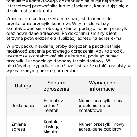
formularza kontaktowego dostępnego na oficjalnej stronie
internetowej przewoźnika lub telefonicznie, kontaktując się z
działem obsługi klienta.
Zmiana adresu doręczenia możliwa jest do momentu
przekazania przesyłki kurierowi. W tym celu należy
skontaktować się z obsługą klienta, podając numer przesyłki
oraz nowe dane adresowe. Po dokonaniu zmiany klient
otrzyma potwierdzenie aktualizacji adresu na adres e-mail.
W przypadku nieudanej próby doręczenia paczki istnieje
możliwość zlecenia ponownego doręczenia. Aby to zrobić,
wystarczy skontaktować się z airarabia, podając numer
przesyłki i uzgadniając dogodny termin dostawy. W
niektórych przypadkach możliwy jest także odbiór osobisty w
wyznaczonym punkcie partnerskim.
Sposób
Wymagane
Usługa
zgłoszenia
informacje
Formularz
Numer przesyłki, opis
Reklamacja
online /
problemu, dane
Telefon
kontaktowe
Kontakt z
Zmiana
Numer przesyłki, nowy
obsługą
adresu
adres, dane odbiorcy
klienta