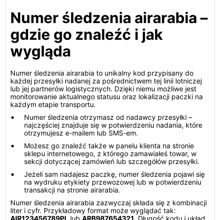
Numer śledzenia airarabia –
gdzie go znaleźć i jak
wygląda
Numer śledzenia airarabia to unikalny kod przypisany do
każdej przesyłki nadanej za pośrednictwem tej linii lotniczej
lub jej partnerów logistycznych. Dzięki niemu możliwe jest
monitorowanie aktualnego statusu oraz lokalizacji paczki na
każdym etapie transportu.
Numer śledzenia otrzymasz od nadawcy przesyłki –
najczęściej znajduje się w potwierdzeniu nadania, które
otrzymujesz e-mailem lub SMS-em.
Możesz go znaleźć także w panelu klienta na stronie
sklepu internetowego, z którego zamawiałeś towar, w
sekcji dotyczącej zamówień lub szczegółów przesyłki.
Jeżeli sam nadajesz paczkę, numer śledzenia pojawi się
na wydruku etykiety przewozowej lub w potwierdzeniu
transakcji na stronie airarabia.
Numer śledzenia airarabia zazwyczaj składa się z kombinacji
liter i cyfr. Przykładowy format może wyglądać tak:
AIR123456789PL
lub
ARB987654321
. Długość kodu i układ