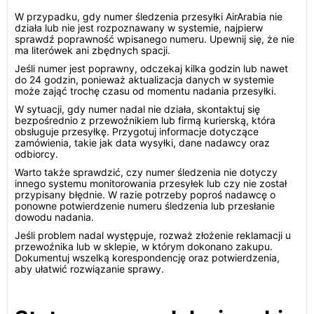
W przypadku, gdy numer śledzenia przesyłki AirArabia nie
działa lub nie jest rozpoznawany w systemie, najpierw
sprawdź poprawność wpisanego numeru. Upewnij się, że nie
ma literówek ani zbędnych spacji.
Jeśli numer jest poprawny, odczekaj kilka godzin lub nawet
do 24 godzin, ponieważ aktualizacja danych w systemie
może zająć trochę czasu od momentu nadania przesyłki.
W sytuacji, gdy numer nadal nie działa, skontaktuj się
bezpośrednio z przewoźnikiem lub firmą kurierską, która
obsługuje przesyłkę. Przygotuj informacje dotyczące
zamówienia, takie jak data wysyłki, dane nadawcy oraz
odbiorcy.
Warto także sprawdzić, czy numer śledzenia nie dotyczy
innego systemu monitorowania przesyłek lub czy nie został
przypisany błędnie. W razie potrzeby poproś nadawcę o
ponowne potwierdzenie numeru śledzenia lub przesłanie
dowodu nadania.
Jeśli problem nadal występuje, rozważ złożenie reklamacji u
przewoźnika lub w sklepie, w którym dokonano zakupu.
Dokumentuj wszelką korespondencję oraz potwierdzenia,
aby ułatwić rozwiązanie sprawy.