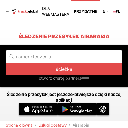
DLA
PRZYDATNE
PL
WEBMASTERA
ŚLEDZENIE PRZESYŁEK AIRARABIA
ścieżka
otwórz ofertę partnera
Śledzenie przesyłek jest jeszcze łatwiejsze dzięki naszej
aplikacji
Strona główna
Usługi dostawy
Airarabia