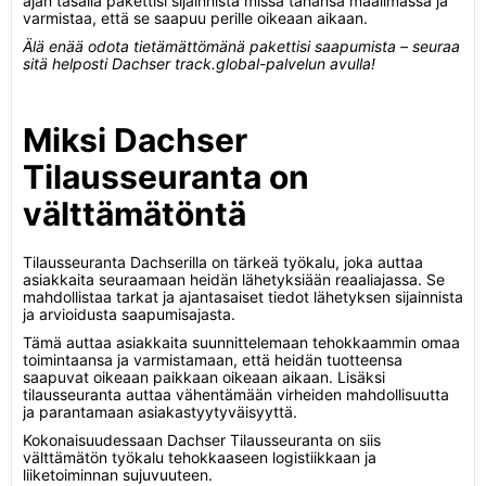
ajan tasalla pakettisi sijainnista missä tahansa maailmassa ja
varmistaa, että se saapuu perille oikeaan aikaan.
Älä enää odota tietämättömänä pakettisi saapumista – seuraa
sitä helposti Dachser track.global-palvelun avulla!
Miksi Dachser
Tilausseuranta on
välttämätöntä
Tilausseuranta Dachserilla on tärkeä työkalu, joka auttaa
asiakkaita seuraamaan heidän lähetyksiään reaaliajassa. Se
mahdollistaa tarkat ja ajantasaiset tiedot lähetyksen sijainnista
ja arvioidusta saapumisajasta.
Tämä auttaa asiakkaita suunnittelemaan tehokkaammin omaa
toimintaansa ja varmistamaan, että heidän tuotteensa
saapuvat oikeaan paikkaan oikeaan aikaan. Lisäksi
tilausseuranta auttaa vähentämään virheiden mahdollisuutta
ja parantamaan asiakastyytyväisyyttä.
Kokonaisuudessaan Dachser Tilausseuranta on siis
välttämätön työkalu tehokkaaseen logistiikkaan ja
liiketoiminnan sujuvuuteen.