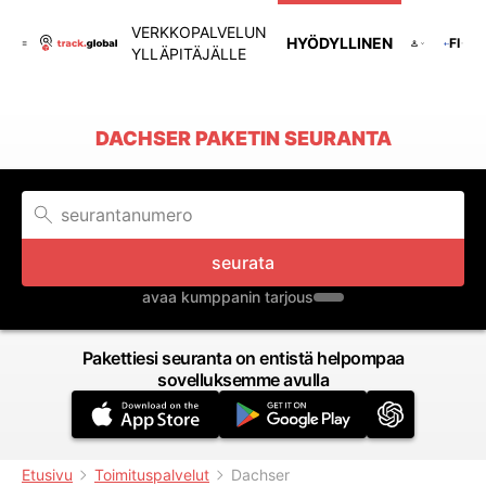
VERKKOPALVELUN
HYÖDYLLINEN
FI
YLLÄPITÄJÄLLE
DACHSER PAKETIN SEURANTA
seurata
avaa kumppanin tarjous
Pakettiesi seuranta on entistä helpompaa
sovelluksemme avulla
Etusivu
Toimituspalvelut
Dachser