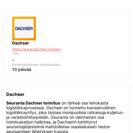
Dachser
https://www.dachser.com/en/
Tuki
-
Keskimääräinen toimitusaika
10 päivää
Dachser
Seuranta Dachser toimitus
on tärkeä osa tehokasta
logistiikkaprosessia. Dachser on tunnettu kansainvälinen
logistiikkayritys, joka tarjoaa monipuolisia ratkaisuja kuljetus-
ja varastointitarpeisiin. Seuranta on olennainen osa
toimitusketjun hallintaa, ja Dachserin kehittynyt
seurantajärjestelmä mahdollistaa reaaliaikaisen tiedon
seuraamisen lähetyksen kulusta.