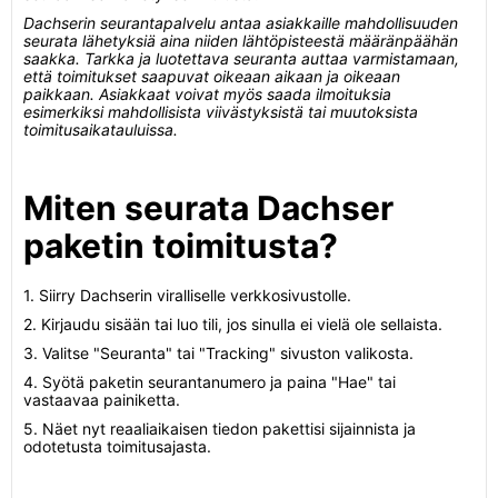
Dachserin seurantapalvelu antaa asiakkaille mahdollisuuden
seurata lähetyksiä aina niiden lähtöpisteestä määränpäähän
saakka. Tarkka ja luotettava seuranta auttaa varmistamaan,
että toimitukset saapuvat oikeaan aikaan ja oikeaan
paikkaan. Asiakkaat voivat myös saada ilmoituksia
esimerkiksi mahdollisista viivästyksistä tai muutoksista
toimitusaikatauluissa.
Miten seurata Dachser
paketin toimitusta?
1. Siirry Dachserin viralliselle verkkosivustolle.
2. Kirjaudu sisään tai luo tili, jos sinulla ei vielä ole sellaista.
3. Valitse "Seuranta" tai "Tracking" sivuston valikosta.
4. Syötä paketin seurantanumero ja paina "Hae" tai
vastaavaa painiketta.
5. Näet nyt reaaliaikaisen tiedon pakettisi sijainnista ja
odotetusta toimitusajasta.