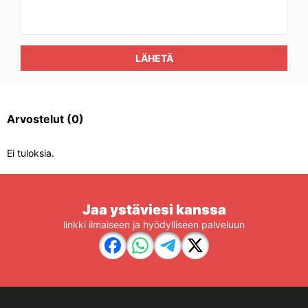
LÄHETÄ
Arvostelut
(0)
Ei tuloksia.
Jaa ystäviesi kanssa
linkki ilmaiseen ja hyödylliseen palveluun