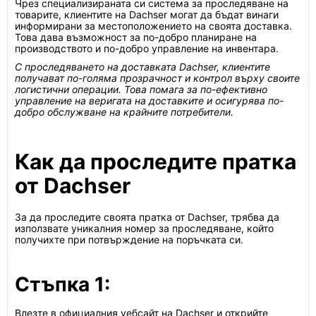
Чрез специализираната си система за проследяване на
товарите, клиентите на Dachser могат да бъдат винаги
информирани за местоположението на своята доставка.
Това дава възможност за по-добро планиране на
производството и по-добро управление на инвентара.
С проследяването на доставката Dachser, клиентите
получават по-голяма прозрачност и контрол върху своите
логистични операции. Това помага за по-ефективно
управление на веригата на доставките и осигурява по-
добро обслужване на крайните потребители.
Как да проследите пратка
от Dachser
За да проследите своята пратка от Dachser, трябва да
използвате уникалния номер за проследяване, който
получихте при потвърждение на поръчката си.
Стъпка 1:
Влезте в официалния уебсайт на Dachser и открийте