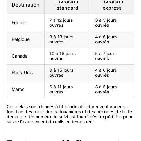
Livraison
Livraison
Destination
standard
express
7 à 12 jours
3 à 5 jours
France
ouvrés
ouvrés
8 à 13 jours
4 à 6 jours
Belgique
ouvrés
ouvrés
10 à 16 jours
5 à 7 jours
Canada
ouvrés
ouvrés
9 à 15 jours
4 à 6 jours
États-Unis
ouvrés
ouvrés
6 à 11 jours
3 à 5 jours
Maroc
ouvrés
ouvrés
Ces délais sont donnés à titre indicatif et peuvent varier en
fonction des procédures douanières et des périodes de forte
demande. Un numéro de suivi est fourni dès l’expédition pour
suivre l’avancement du colis en temps réel.