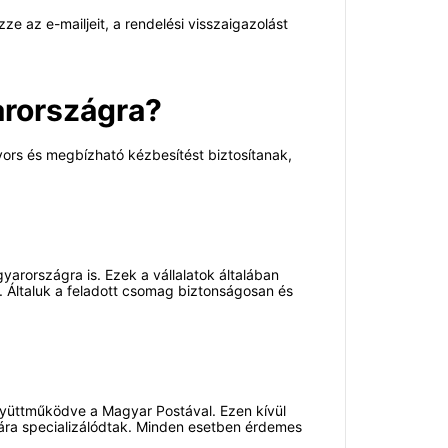
 az e-mailjeit, a rendelési visszaigazolást
arországra?
yors és megbízható kézbesítést biztosítanak,
arországra is. Ezek a vállalatok általában
k. Általuk a feladott csomag biztonságosan és
gyüttműködve a Magyar Postával. Ezen kívül
ására specializálódtak. Minden esetben érdemes