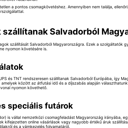
tlen a pontos csomagkövetéshez. Amennyiben nem találja, ellenőrizze
szolgálattal.
k szállítanak Salvadorból Magy
agok szállítását Salvadorból Magyarországra. Ezek a szolgáltatók g
ine nyomon követésére is.
álatok
UPS és TNT rendszeresen szállítanak Salvadorból Európába, így Magy
 amelyek között az átfutási idő és a díjszabás alapján választhatun
útvonal nyomon követhető.
s speciális futárok
ador) is vállal nemzetközi csomagfeladást Magyarország irányába, e
yek kifejezetten online vásárlások vagy nagyobb értékű áruk szállít
 díjakról és a vámkezelés folyamatáról.