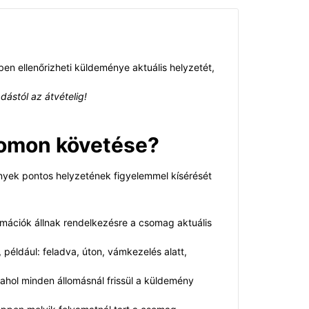
en ellenőrizheti küldeménye aktuális helyzetét,
ástól az átvételig!
yomon követése?
nyek pontos helyzetének figyelemmel kísérését
rmációk állnak rendelkezésre a csomag aktuális
, például: feladva, úton, vámkezelés alatt,
 ahol minden állomásnál frissül a küldemény