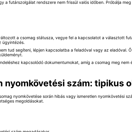
gy a futárszolgálat rendszere nem frissül valós időben. Próbálja meg
tozott a csomag státusza, vegye fel a kapcsolatot a választott futá
 ügyintézés.
em tud segíteni, lépjen kapcsolatba a feladóval vagy az eladóval.
 küldeményt.
endeléshez kapcsolódó dokumentumokat, amíg a csomag meg nem é
n nyomkövetési szám: tipikus 
 csomag nyomkövetése során hibás vagy ismeretlen nyomkövetési sz
hetséges megoldásokat.
övetési szám megadásakor