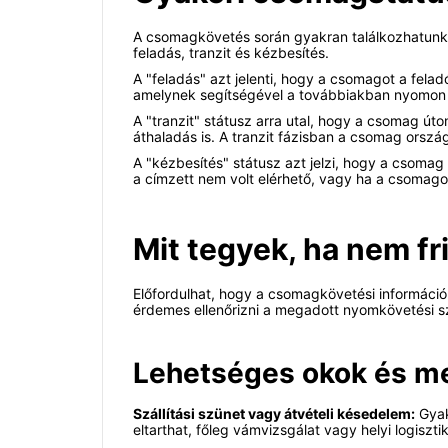
A csomagkövetés során gyakran találkozhatunk k
feladás, tranzit és kézbesítés.
A "feladás" azt jelenti, hogy a csomagot a felad
amelynek segítségével a továbbiakban nyomon 
A "tranzit" státusz arra utal, hogy a csomag út
áthaladás is. A tranzit fázisban a csomag orszá
A "kézbesítés" státusz azt jelzi, hogy a csoma
a címzett nem volt elérhető, vagy ha a csomag
Mit tegyek, ha nem fr
Előfordulhat, hogy a csomagkövetési informáci
érdemes ellenőrizni a megadott nyomkövetési sz
Lehetséges okok és m
Szállítási szünet vagy átvételi késedelem:
Gyak
eltarthat, főleg vámvizsgálat vagy helyi logiszti