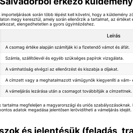
 Salvadorból érkező küldemén
 importeljárások során több lépést kell követni, hogy a küldemén
 megy keresztül, amely során ellenőrzik a tartalmat, az értéket és 
atkozat, elengedhetetlen a gyors ügyintézéshez.
Leírás
A csomag értéke alapján számítják ki a fizetendő vámot és áfát.
Számla, szállítólevél és egyéb szükséges papírok vizsgálata.
A vámhatóság elvégzi az ellenőrzést és kiszabja a díjakat.
A címzett vagy a meghatalmazott vámügynök kiegyenlíti a vám- é
A vámeljárás lezárása után a csomagot továbbítják a címzettnek.
 tartalma megfeleljen a magyarországi és uniós szabályozásoknak.
 pontos adatok megadása jelentősen lerövidítheti a vámeljárás idejét.
ok és jelentésük (feladás, tra