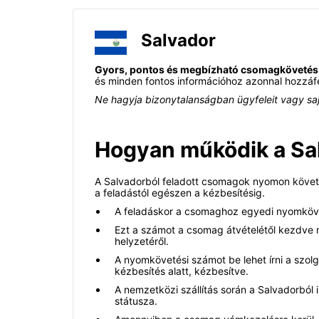
Salvador
Gyors, pontos és megbízható csomagkövetés
és minden fontos információhoz azonnal hozzáf
Ne hagyja bizonytalanságban ügyfeleit vagy sajá
Hogyan működik a Sa
A Salvadorból feladott csomagok nyomon követé
a feladástól egészen a kézbesítésig.
A feladáskor a csomaghoz egyedi nyomköve
Ezt a számot a csomag átvételétől kezdve m
helyzetéről.
A nyomkövetési számot be lehet írni a szolgá
kézbesítés alatt, kézbesítve.
A nemzetközi szállítás során a Salvadorból 
státusza.