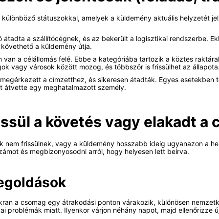
ülönböző státuszokkal, amelyek a küldemény aktuális helyzetét jel
ó átadta a szállítócégnek, és az bekerült a logisztikai rendszerbe. 
követhető a küldemény útja.
on van a célállomás felé. Ebbe a kategóriába tartozik a köztes rakt
gok vagy városok között mozog, és többször is frissülhet az állapota
g megérkezett a címzetthez, és sikeresen átadták. Egyes esetekben t
ot átvette egy meghatalmazott személy.
issül a követés vagy elakadt a
ók nem frissülnek, vagy a küldemény hosszabb ideig ugyanazon a hel
ámot és megbizonyosodni arról, hogy helyesen lett beírva.
egoldások
ran a csomag egy átrakodási ponton várakozik, különösen nemzetközi
kai problémák miatt. Ilyenkor várjon néhány napot, majd ellenőrizze új