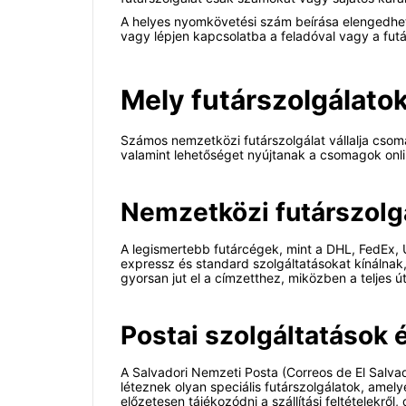
A helyes nyomkövetési szám beírása elengedhete
vagy lépjen kapcsolatba a feladóval vagy a futár
Mely futárszolgálato
Számos nemzetközi futárszolgálat vállalja csom
valamint lehetőséget nyújtanak a csomagok onl
Nemzetközi futárszolg
A legismertebb futárcégek, mint a DHL, FedEx, 
expressz és standard szolgáltatásokat kínálnak,
gyorsan jut el a címzetthez, miközben a teljes 
Postai szolgáltatások é
A Salvadori Nemzeti Posta (Correos de El Salv
léteznek olyan speciális futárszolgálatok, amel
előzetesen tájékozódni a szállítási feltételekről,