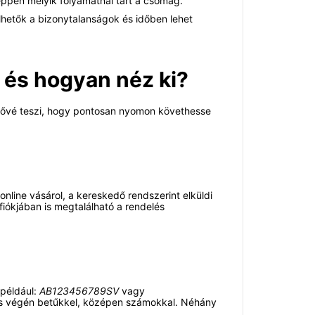
éppen melyik folyamatnál tart a csomag.
lhetők a bizonytalanságok és időben lehet
 és hogyan néz ki?
tővé teszi, hogy pontosan nyomon követhesse
nline vásárol, a kereskedő rendszerint elküldi
iókjában is megtalálható a rendelés
 például:
AB123456789SV
vagy
n és végén betűkkel, középen számokkal. Néhány