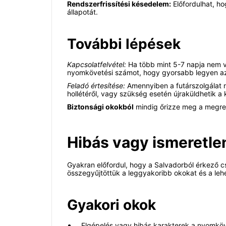
Rendszerfrissítési késedelem:
Előfordulhat, ho
állapotát.
További lépések
Kapcsolatfelvétel:
Ha több mint 5-7 napja nem vál
nyomkövetési számot, hogy gyorsabb legyen az
Feladó értesítése:
Amennyiben a futárszolgálat n
hollétéről, vagy szükség esetén újraküldhetik a
Biztonsági okokból
mindig őrizze meg a megr
Hibás vagy ismeretle
Gyakran előfordul, hogy a Salvadorból érkező
összegyűjtöttük a leggyakoribb okokat és a le
Gyakori okok
Elgépelés vagy hibás karakterek a nyomk