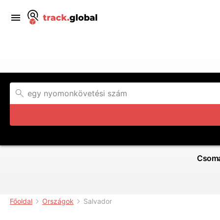
Csoma
Főoldal
Országok
Salvador