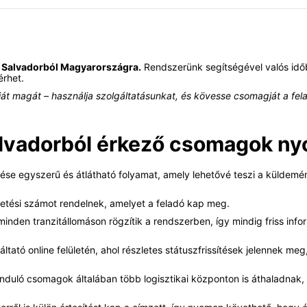
 Salvadorból Magyarországra.
Rendszerünk segítségével valós időb
érhet.
t magát – használja szolgáltatásunkat, és kövesse csomagját a felad
lvadorból érkező csomagok n
se egyszerű és átlátható folyamat, amely lehetővé teszi a küldemé
tési számot rendelnek, amelyet a feladó kap meg.
inden tranzitállomáson rögzítik a rendszerben, így mindig friss info
ltató online felületén, ahol részletes státuszfrissítések jelennek meg
induló csomagok általában több logisztikai központon is áthaladnak,