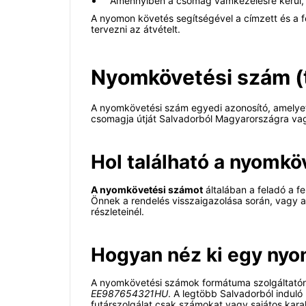
Amennyiben a csomag vámkezelésre kerül, er
A nyomon követés segítségével a címzett és a f
tervezni az átvételt.
Nyomkövetési szám (t
A nyomkövetési szám egyedi azonosító, amelye
csomagja útját Salvadorból Magyarországra va
Hol található a nyomk
A nyomkövetési számot
általában a feladó a f
Önnek a rendelés visszaigazolása során, vagy a
részleteinél.
Hogyan néz ki egy ny
A nyomkövetési számok formátuma szolgáltatónk
EE987654321HU
. A legtöbb Salvadorból indul
futárszolgálat csak számokat vagy sajátos kara