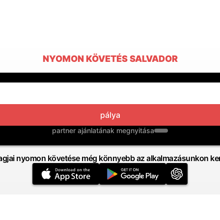
NYOMON KÖVETÉS SALVADOR
pálya
partner ajánlatának megnyitása
gjai nyomon követése még könnyebb az alkalmazásunkon ker