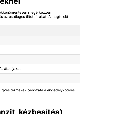
yeknél
y zökkenőmentesen megérkezzen
az esetleges tiltott árukat. A megfelelő
s áfadíjakat.
 Egyes termékek behozatala engedélyköteles
nzit, kézbesítés)