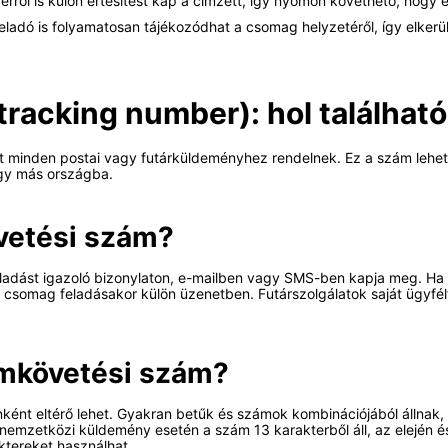
ről is külön értesítést kap a címzett, így nyomon követhető, hogy 
eladó is folyamatosan tájékozódhat a csomag helyzetéről, így elkerü
racking number): hol található
t minden postai vagy futárküldeményhez rendelnek. Ez a szám lehe
gy más országba.
övetési szám?
eladást igazoló bizonylaton, e-mailben vagy SMS-ben kapja meg. Ha o
 csomag feladásakor külön üzenetben. Futárszolgálatok saját ügyfélf
omkövetési szám?
ént eltérő lehet. Gyakran betűk és számok kombinációjából állnak,
ó nemzetközi küldemény esetén a szám 13 karakterből áll, az elejé
ktereket használhat.