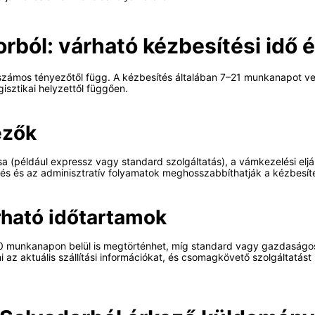
dorból: várható kézbesítési idő
 számos tényezőtől függ. A kézbesítés általában 7–21 munkanapot ve
ogisztikai helyzettől függően.
ezők
pusa (például expressz vagy standard szolgáltatás), a vámkezelési elj
 és az adminisztratív folyamatok meghosszabbíthatják a kézbesítés
rható időtartamok
–10 munkanapon belül is megtörténhet, míg standard vagy gazdaságo
az aktuális szállítási információkat, és csomagkövető szolgáltatást