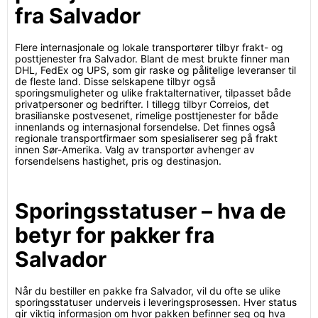
fra Salvador
Flere internasjonale og lokale transportører tilbyr frakt- og
posttjenester fra Salvador. Blant de mest brukte finner man
DHL, FedEx og UPS, som gir raske og pålitelige leveranser til
de fleste land. Disse selskapene tilbyr også
sporingsmuligheter og ulike fraktalternativer, tilpasset både
privatpersoner og bedrifter. I tillegg tilbyr Correios, det
brasilianske postvesenet, rimelige posttjenester for både
innenlands og internasjonal forsendelse. Det finnes også
regionale transportfirmaer som spesialiserer seg på frakt
innen Sør-Amerika. Valg av transportør avhenger av
forsendelsens hastighet, pris og destinasjon.
Sporingsstatuser – hva de
betyr for pakker fra
Salvador
Når du bestiller en pakke fra Salvador, vil du ofte se ulike
sporingsstatuser underveis i leveringsprosessen. Hver status
gir viktig informasjon om hvor pakken befinner seg og hva