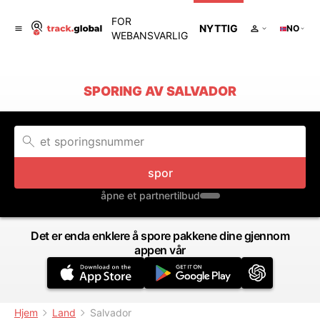
FOR
NYTTIG
NO
WEBANSVARLIG
SPORING AV SALVADOR
spor
åpne et partnertilbud
Det er enda enklere å spore pakkene dine gjennom
appen vår
Hjem
Land
Salvador