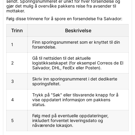
sendt. Sporingsnummeret er unikt for hver forsendelse og
gjør det mulig å overvåke pakkens reise fra avsender til
mottaker.
Følg disse trinnene for å spore en forsendelse fra Salvador:
Trinn
Beskrivelse
Finn sporingsnummeret som er knyttet til din
1
forsendelse.
Gå til nettsiden til det aktuelle
2
logistikkselskapet (for eksempel Correos de El
Salvador, DHL, FedEx eller Posten).
Skriv inn sporingsnummeret i det dedikerte
3
sporingsfeltet.
Trykk på "Søk" eller tilsvarende knapp for å
4
vise oppdatert informasjon om pakkens
status.
Følg med på eventuelle oppdateringer,
5
inkludert forventet leveringsdato og
nåværende lokasjon.