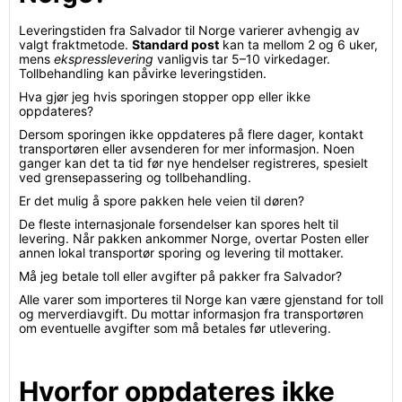
Leveringstiden fra Salvador til Norge varierer avhengig av
valgt fraktmetode.
Standard post
kan ta mellom 2 og 6 uker,
mens
ekspresslevering
vanligvis tar 5–10 virkedager.
Tollbehandling kan påvirke leveringstiden.
Hva gjør jeg hvis sporingen stopper opp eller ikke
oppdateres?
Dersom sporingen ikke oppdateres på flere dager, kontakt
transportøren eller avsenderen for mer informasjon. Noen
ganger kan det ta tid før nye hendelser registreres, spesielt
ved grensepassering og tollbehandling.
Er det mulig å spore pakken hele veien til døren?
De fleste internasjonale forsendelser kan spores helt til
levering. Når pakken ankommer Norge, overtar Posten eller
annen lokal transportør sporing og levering til mottaker.
Må jeg betale toll eller avgifter på pakker fra Salvador?
Alle varer som importeres til Norge kan være gjenstand for toll
og merverdiavgift. Du mottar informasjon fra transportøren
om eventuelle avgifter som må betales før utlevering.
Hvorfor oppdateres ikke