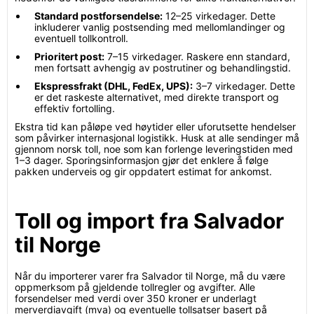
Standard postforsendelse:
12–25 virkedager. Dette
inkluderer vanlig postsending med mellomlandinger og
eventuell tollkontroll.
Prioritert post:
7–15 virkedager. Raskere enn standard,
men fortsatt avhengig av postrutiner og behandlingstid.
Ekspressfrakt (DHL, FedEx, UPS):
3–7 virkedager. Dette
er det raskeste alternativet, med direkte transport og
effektiv fortolling.
Ekstra tid kan påløpe ved høytider eller uforutsette hendelser
som påvirker internasjonal logistikk. Husk at alle sendinger må
gjennom norsk toll, noe som kan forlenge leveringstiden med
1–3 dager. Sporingsinformasjon gjør det enklere å følge
pakken underveis og gir oppdatert estimat for ankomst.
Toll og import fra Salvador
til Norge
Når du importerer varer fra Salvador til Norge, må du være
oppmerksom på gjeldende tollregler og avgifter. Alle
forsendelser med verdi over 350 kroner er underlagt
merverdiavgift (mva) og eventuelle tollsatser basert på