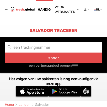
VOOR
HANDIG
NL
WEBMASTER
SALVADOR TRACEREN
spoor
een partneraanbod openen
Het volgen van uw pakketten is nog eenvoudiger via
onze app
Home
Landen
Salvador