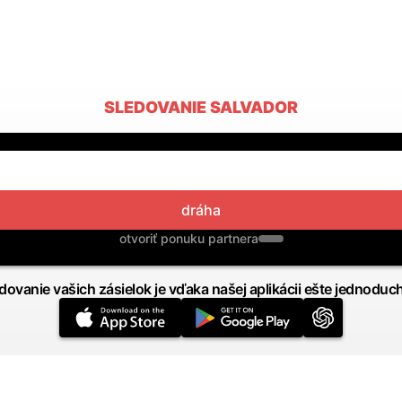
SLEDOVANIE SALVADOR
dráha
otvoriť ponuku partnera
dovanie vašich zásielok je vďaka našej aplikácii ešte jednoduc