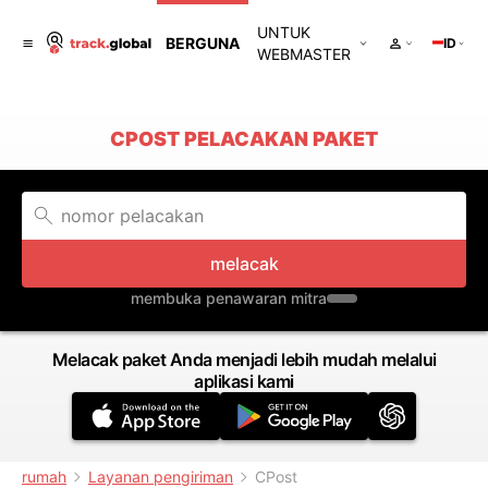
UNTUK
BERGUNA
ID
WEBMASTER
CPOST PELACAKAN PAKET
melacak
membuka penawaran mitra
Melacak paket Anda menjadi lebih mudah melalui
aplikasi kami
rumah
Layanan pengiriman
CPost