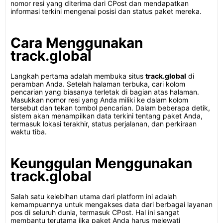
nomor resi yang diterima dari CPost dan mendapatkan
informasi terkini mengenai posisi dan status paket mereka.
Cara Menggunakan
track.global
Langkah pertama adalah membuka situs
track.global
di
peramban Anda. Setelah halaman terbuka, cari kolom
pencarian yang biasanya terletak di bagian atas halaman.
Masukkan nomor resi yang Anda miliki ke dalam kolom
tersebut dan tekan tombol pencarian. Dalam beberapa detik,
sistem akan menampilkan data terkini tentang paket Anda,
termasuk lokasi terakhir, status perjalanan, dan perkiraan
waktu tiba.
Keunggulan Menggunakan
track.global
Salah satu kelebihan utama dari platform ini adalah
kemampuannya untuk mengakses data dari berbagai layanan
pos di seluruh dunia, termasuk CPost. Hal ini sangat
membantu terutama jika paket Anda harus melewati