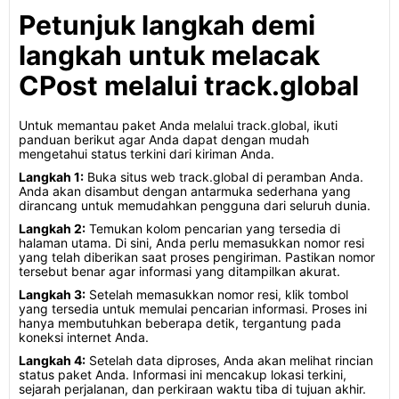
Petunjuk langkah demi
langkah untuk melacak
CPost melalui track.global
Untuk memantau paket Anda melalui track.global, ikuti
panduan berikut agar Anda dapat dengan mudah
mengetahui status terkini dari kiriman Anda.
Langkah 1:
Buka situs web track.global di peramban Anda.
Anda akan disambut dengan antarmuka sederhana yang
dirancang untuk memudahkan pengguna dari seluruh dunia.
Langkah 2:
Temukan kolom pencarian yang tersedia di
halaman utama. Di sini, Anda perlu memasukkan nomor resi
yang telah diberikan saat proses pengiriman. Pastikan nomor
tersebut benar agar informasi yang ditampilkan akurat.
Langkah 3:
Setelah memasukkan nomor resi, klik tombol
yang tersedia untuk memulai pencarian informasi. Proses ini
hanya membutuhkan beberapa detik, tergantung pada
koneksi internet Anda.
Langkah 4:
Setelah data diproses, Anda akan melihat rincian
status paket Anda. Informasi ini mencakup lokasi terkini,
sejarah perjalanan, dan perkiraan waktu tiba di tujuan akhir.